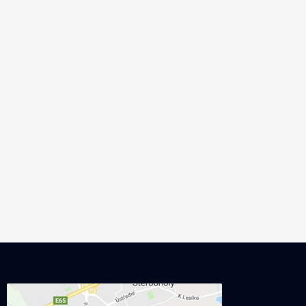
značek, včetně reinkarnovaných, jako např.
zásluhou jeji
Perpetum Ebner. Svůj gramofon vystavovala
méně vzájemn
i značka Elac. Pochopitelně nemohly chybět
kvalitě výsl
zesilovače osazené elektronkami. O stále
neodstraňuje
větší oblibě analogu svědčí nejen neustále
sice přínos
se zvětšující zájem o gramofonové desky,
kvalitní kabe
ale ke slovu přichází i vydávání hudby
kvalitativní 
na magnetofonových páscích. Na rozdíl od
se sčítají a 
gramofonů se nových magnetofonů asi jen
této části s
tak nedočkáme, a tak ke slovu přichází staré
zesilovače s
dobré stroje.