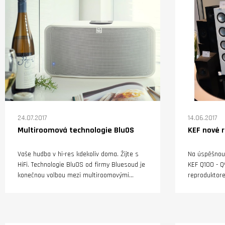
24.07.2017
14.06.2017
Multiroomová technologie BluOS
KEF nové 
Vaše hudba v hi-res kdekoliv doma. Žijte s
Na úspěšnou
HiFi. Technologie BluOS od firmy Bluesoud je
KEF Q100 - Q
konečnou volbou mezi multiroomovými
reproduktore
síťovými přehrávači s vysokým rozlišení.
osmá generac
Umožní poslouchat oblíbené skladby v každé
Modelová řad
místnosti a kvalitě blízké živému vystoupení.
reprosoustav
Komponenty systému BluOS, které jsou
regálové po t