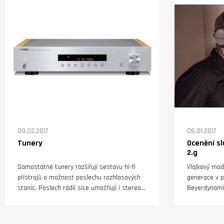
nabízeny pod značkami NAD a Bluesound lze
ani centráln
libovolně kombinovat do jednoho multiroom
hudebního systému. Nabízejí tak široké
možnosti pro uspokojení prakticky každé
potřeby. Snadno se připojí přes WiFi k
domácí síti, a instalace je otázkou okamžiku.
09.02.2017
06.01.2017
Tunery
Ocenění s
2.g
Samostatné tunery rozšiřují sestavu hi-fi
Vlajkový mode
přístrojů o možnost poslechu rozhlasových
generace v p
stanic. Poslech rádií sice umožňují i stereo
Beyerdynami
nebo AV receivery, ale díky samostatné
HiFi? v kateg
skříňce nedochází u tunerů k rušení dalšímy
v cenové hla
obvody, a tak nabízejí lepší zvuk a čistší
každoročně v