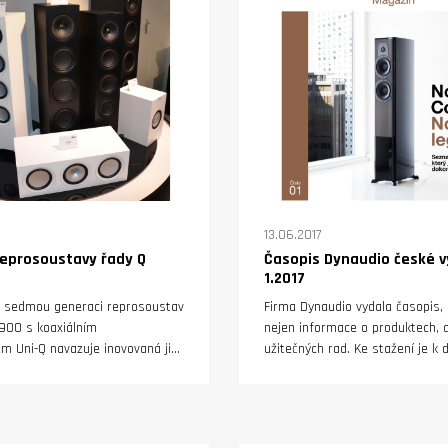
13.06.2017
reprosoustavy řady Q
Časopis Dynaudio české v
1.2017
 sedmou generaci reprosoustav
Firma Dynaudio vydala časopis, k
900 s koaxiálním
nejen informace o produktech, a
m Uni-Q navazuje inovovaná již
užitečných rad. Ke stažení je k d
e s koncovým dvojčíslím 50.
do češtiny přeložená verze.
a opět zahrnuje celou škálu
 od menší Q150 a větší Q350
ři velikosti sloupových. Nechybí