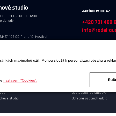
hové studio
JAKÝKOLIV DOTAZ
:00 - 12:00 / 13:00 - 17:00
le dohody
+420 731 488 
info@rodel-aud
61/27, 102 00 Praha 10, Hostivař
ránkách maximálně užili. Mohou sloužit k personalizaci obsahu a rekla
OBJEDNÁTE
SERVIS A REKLAMACE
Ručn
ce
nastavení "Cookies".
va a platba
Reklamace
kupu
Odstoupení od smlouvy
chové studio
Ochrana osobních údajů