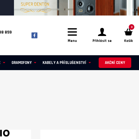
0
88 859
Menu
Přihlásit se
Košík
E
GRAMOFONY
KABELY A PŘÍSLUŠENSTVÍ
AKČNÍ CENY