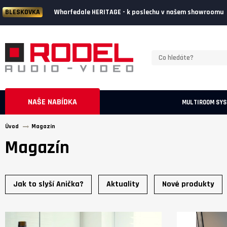
Wharfedale HERITAGE - k poslechu v našem showroomu
BLESKOVKA
NAŠE NABÍDKA
MULTIROOM SY
Úvod
Magazín
Magazín
Jak to slyší Anička?
Aktuality
Nové produkty