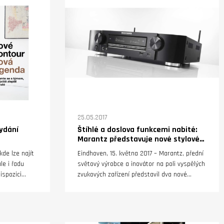
25.05.2017
ydání
Štíhlé a doslova funkcemi nabité:
Marantz představuje nové stylové
síťové AV receivery
de lze najít
Eindhoven, 15. května 2017 – Marantz, přední
le i řadu
světový výrobce a inovátor na poli vyspělých
ispozici
zvukových zařízení představil dva nové
síťové AV receivery, které i přes své štíhlé
provedení hostí reprezentativní škálu
možností domácího kina i řešení multiroom.