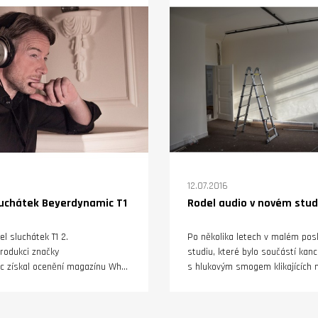
í reproduktor pro domácí kino.
12.07.2016
luchátek Beyerdynamic T1
Rodel audio v novém stud
l sluchátek T1 2.
Po několika letech v malém po
rodukci značky
studiu, které bylo součástí kanc
c získal ocenění magazínu What
s hlukovým smogem klikajících 
orii „Nejlepší domácí sluchátka“
vrzajících seslí se stěhujeme
d
dině nad 400 liber. What HiFi?
velkorysých prostor na stejné
yhodnocuje nejvýznamnější
v hostivařské filiálce Barrandov