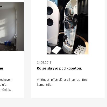
21.06.2016
iu
Co se skrývá pod kapotou.
slechovém
Vnitřnosti přístrojů pro inspiraci. Bez
eláře
komentáře.
myšek a
o
 adrese
ských