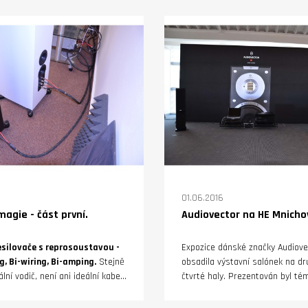
oli domácí zábavy. Druhá
ateliérů, kde pro Vás připravu
hátek T1, jako audiofilská
nekompromisní poslechové mí
echnologií Tesla, byla
každý hudební sen.
a „působivou kombinaci
žnou dynamiku a přesnou
01.06.2016
agie - část první.
Audiovector na HE Mnicho
esilovače s reprosoustavou -
Expozice dánské značky Audiove
g, Bi-wiring, Bi-amping.
Stejně
obsadila výstavní salónek na dru
lní vodič, není ani ideální kabel,
čtvrté haly. Prezentován byl té
h a výstupech komponentů
sortiment vyráběných reprosou
notlivé části sestavy se proto
vlajkové lodi R11 Arreté, přes r