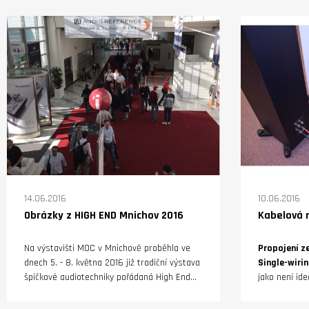
příjem stanic. Tunery nebo receivery přijímají
inovace na p
analogové vysílání stanic v pásmu VKV - FM,
generace sluc
které je obvykle obvykle doplněno o rozsah
sluchátka s t
středních vln. Vzhledem k chystanému
pochválena z
přechodu na digitální vysílání v systému DAB
vzhledu, pru
umožňují nové modely příjem i v tomto
rytmiku“
perspektivním systému, případně umožňují i
poslech internetových rádií. Při nákupu
nového přístroje je proto dobré myslet na
budoucnost.
14.06.2016
10.06.2016
Obrázky z HIGH END Mnichov 2016
Kabelová m
Na výstavišti MOC v Mnichově proběhla ve
Propojení z
dnech 5. - 8. května 2016 již tradiční výstava
Single-wirin
špičkové audiotechniky pořádaná High End
jako není ideá
Society. Analogovou techniku zastupovali
a o vstupec
gramofony tradičních i méně tradičních
nemluvě. Jed