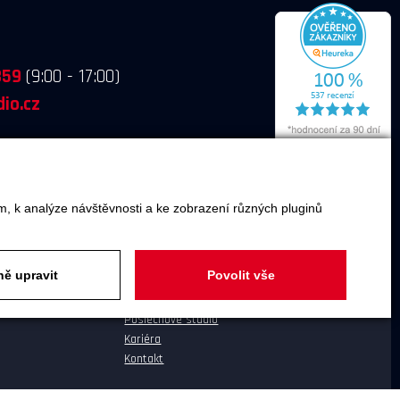
859
(9:00 - 17:00)
io.cz
m, k analýze návštěvnosti a ke zobrazení různých pluginů
O SPOLEČNOSTI
ě upravit
Povolit vše
O společnosti
Poslechové studio
Kariéra
Kontakt