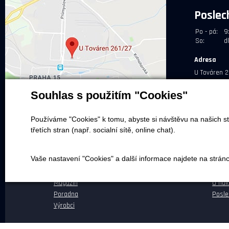
Poslec
Po - pá:
9
So:
d
Adresa
U Továren 2
Souhlas s použitím "Cookies"
Používáme "Cookies" k tomu, abyste si návštěvu na našich st
třetích stran (např. socialní sítě, online chat).
NEPŘEHLÉDNĚTE
NEŽ 
Vaše nastavení "Cookies" a další informace najdete na strán
Naše realizace
Dopra
Magazín
O ná
Poradna
Posle
Výrobci