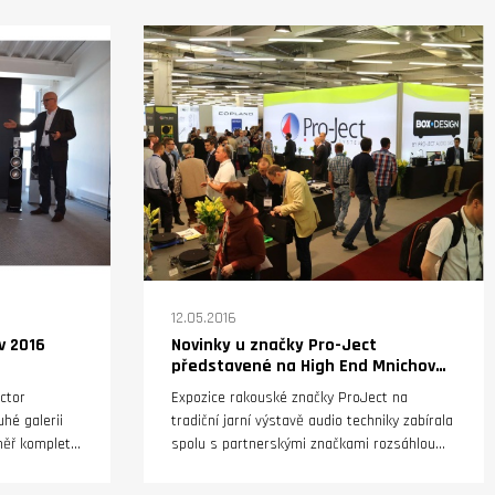
jeme hned
tři
stnosti
pro
12.05.2016
v 2016
Novinky u značky Pro-Ject
představené na High End Mnichov
2016
ctor
Expozice rakouské značky ProJect na
hé galerii
tradiční jarní výstavě audio techniky zabírala
měř kompletní
spolu s partnerskými značkami rozsáhlou
stav od
výstavní plochu. Není žádným tajemstvím, že
eprosoustavy
gramofony známé a ceněné prakticky po