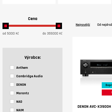
Cena
Nejnovější
Od nejdra
od
5000
Kč
do
355000
Kč
Výrobce:
Anthem
Cambridge Audio
DENON
Dopr
Marantz
NAD
DENON AVC-X3900H
NAIM