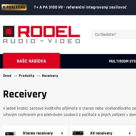
T+ A PA 3100 HV - referenční integrovaný zesilovač
K POSLECHU
NAŠE NABÍDKA
MULTIROOM SY
Úvod
Produkty
Receivery
Receivery
V jedné krabici sestava kvalitního přijímače a stereo nebo vícekanálového z
síťovým rozhraním pro přehrávání souborů z počítače a jiných zařízení v domá
Stereo receivery
AV receivery