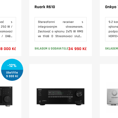
Ruark R610
Onkyo 
lovač s
Stereofonní receiver s
9.2 ka
 250 W /
integrovaným streamerem.
výkone
amovací
Zesilovač o výkonu 2x75 W RMS
podp
 / DAB+
ve třídě D Streamovací služby
HDR10+
o další
Spotify Connect, Tidal Connect,
THX®, 
é zdroje
Apple Airplay s podporou
Automa
8 000 Kč
34 990 Kč
SKLADEM U DODAVATELE
SKLADEM
upu pro
souborů ve vysokém rozlišení až
místn
eamování
32bit/384kHz. Příjem
oblíb
bit / 384
Internetových rádií DAB/DAB+ a
inter
Varianty
-12%
j s menší
FM. HDMI eARC, optický digitální
AirPla
elu (380
vstup TOSLINK a phono vstup
audio
Ušetříte
MM přenosky. Bluetooth
Příjem
9 000 Kč
přijímač aptX HD a Bluetooth
FM, DAB Dual Wi-Fi, obo
dálkové ovládání součástí.
Blue
Hudební konzole R610 je
zařaz
předurčena pro provoz s
systé
regálovými reproduktory Ruark
2025
Sabre-R (prodávají se
samostatně).