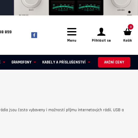
0
88 859
Menu
Přihlásit se
Košík
E
GRAMOFONY
KABELY A PŘÍSLUŠENSTVÍ
AKČNÍ CENY
rádia jsou často vybaveny i možností příjmu internetových rádií, USB a