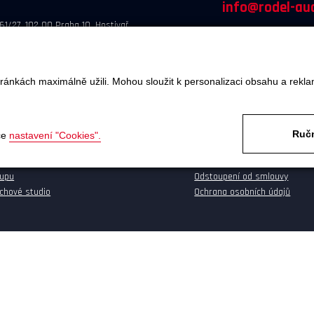
info@rodel-aud
61/27, 102 00 Praha 10, Hostivař
ránkách maximálně užili. Mohou sloužit k personalizaci obsahu a rekla
OBJEDNÁTE
SERVIS A REKLAMACE
Ručn
ce
nastavení "Cookies".
va a platba
Reklamace
kupu
Odstoupení od smlouvy
chové studio
Ochrana osobních údajů