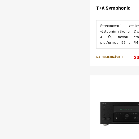
T+A Symphonia
Streamovací zesi
výstupním výkonem 2 x
4 Ω, novou stre
platformou G3 a FM
tunerem. Vstupy pr
digitální i analogov
20
NA OBJEDNÁVKU
signálu včetně vst
gramofon. Podpora str
Hi-Res souborů do 24 
Varianty
kHz, a DSD 256. Přístro
šířkou předního pan
mm) v retro designu.