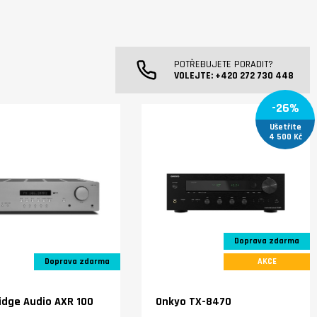
POTŘEBUJETE PORADIT?
VOLEJTE:
+420 272 730 448
-26%
Ušetříte
4 500 Kč
Doprava zdarma
Doprava zdarma
AKCE
dge Audio AXR 100
Onkyo TX-8470