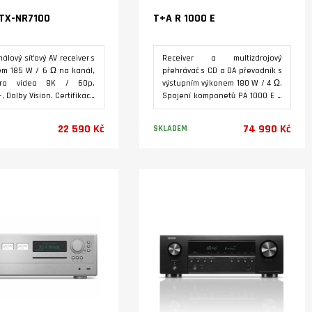
TX-NR7100
T+A R 1000 E
nálový síťový AV receiver s
Receiver a multizdrojový
m 185 W / 6 Ω na kanál,
přehrávač s CD a DA převodník s
ora videa 8K / 60p,
výstupním výkonem 180 W / 4 Ω.
, Dolby Vision. Certifikace
Spojení komponetů PA 1000 E a
Dolby Atmos 5.2.2, DTS:X.
MP 1000 E do jedné skříně. FM /
tická kalibrace akustiky
DAB+ tuner, podpora hudebních
22 590 Kč
74 990 Kč
SKLADEM
osti Dirac. Podpora
služeb Qobuz, Deezer a Tidal,
ených hudebních služeb,
placené platformy ROON a
netových rádií, podpora
internetových rádií. USB vstupy
Varianty
Varianty
y2 a Chromecast. Hi-Res
pro paměťová média,
 DAC 24 bit /192 kHz.
technologie bezdrátového
 rozhlasových stanic VKV
přenosu zvuku Bluetooth AptX.
usměrný
Digitální a analové vstupy a
tooth aptX. Možnost
výstupy pro další zařízení.
ení do multiroomového
Přístroj je ve stavu nového a má
mu SONOSDostupný březen
za sebou přibližně 2 hodiny
provozu, navíc má z volitelného
příslušneství výrobcem
instalovaný špičkový
předzesilovač Phono MM.