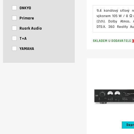
ONKYO
9.4 kanálový síťový r
výkonem 105 W / 8 Ω 
Primare
(2ch). Dolby Atmos, 
DTS:X. 360 Reality Au
Ruark Audio
Dirac Live Suite. HD
eARC s 8K / HDC
T+A
3
SKLADEM U DODAVATELE
Streamovací platfor
YAMAHA
Audyssey Platinum. Ai
Bluetooth transmitte
Phono (MM). Roon R
screen grafické uži
rozhraní.
Dopr