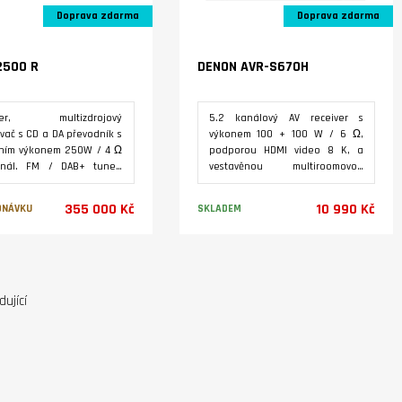
Doprava zdarma
Doprava zdarma
2500 R
DENON AVR-S670H
iver, multizdrojový
5.2 kanálový AV receiver s
vač s CD a DA převodník s
výkonem 100 + 100 W / 6 Ω,
pním výkonem 250W / 4 Ω
podporou HDMI video 8 K, a
nál. FM / DAB+ tuner,
vestavěnou multiroomovou
ra hudebních služeb
streamovací technologií HEOS.
 Deezer a Tidal, placené
Vestavěný tuner FM / AM.
355 000 Kč
10 990 Kč
DNÁVKU
SKLADEM
rmy ROON a internetových
Prostorový zvuk s vysokým
 USB vstupy pro paměťová
rozlišením, dekodéry Dolby
ia, technologie
TrueHD a DTS HD Master Audio.
Varianty
Varianty
átového přenosu zvuku
ooth AptX. Digitální a
vé vstupy a výstupy pro
ující
zařízení. Od sdružení EISA
l ocenění Best Product
 - 2025 v kategorii
M ALL-IN-ONE SOLUTION