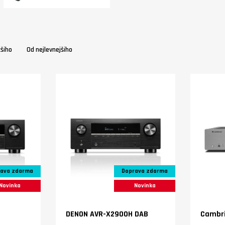
žšího
Od nejlevnejšího
ava zdarma
Doprava zdarma
Novinka
Novinka
DENON AVR-X2900H DAB
Cambri