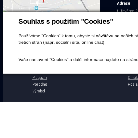
Adresa
U Továren 2
Souhlas s použitím "Cookies"
Používáme "Cookies" k tomu, abyste si návštěvu na našich st
třetích stran (např. socialní sítě, online chat).
NEPŘEHLÉDNĚTE
NEŽ 
Vaše nastavení "Cookies" a další informace najdete na strán
Naše realizace
Dopra
Magazín
O ná
Poradna
Posle
Výrobci