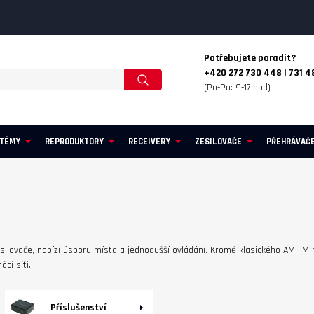
Potřebujete poradit?
+420 272 730 448 | 731 4
(Po-Pa: 9-17 hod)
STÉMY
REPRODUKTORY
RECEIVERY
ZESILOVAČE
PŘEHRÁVAČ
esilovače, nabízí úsporu místa a jednodušší ovládání. Kromě klasického AM-FM 
cí síti.
Příslušenství