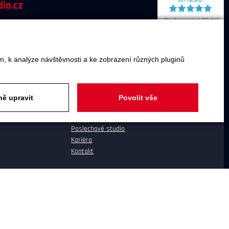
io.cz
m, k analýze návštěvnosti a ke zobrazení různých pluginů
O SPOLEČNOSTI
ě upravit
Povolit vše
O společnosti
Poslechové studio
Kariéra
Kontakt