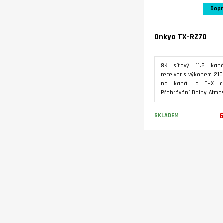
Dopr
Onkyo TX-RZ70
8K síťový 11.2 kan
receiver s výkonem 21
na kanál a THX cert
Přehrávání Dolby Atmos
dekódování 7.2.4 
Vestavěná špičková au
6
SKLADEM
kalibrace akustiky m
Dirac Live.
Varianty