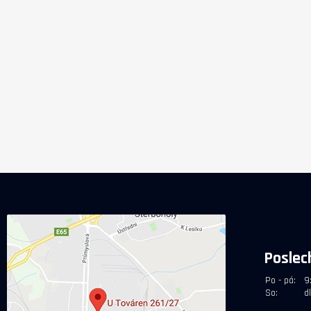
Poslec
Po - pá:
9
So:
d