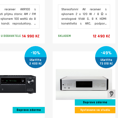
o receiver AXR100 s
Stereofonní AV receiver s
tí příjmu stanic AM / FM
výkonem 2 x 120 W / 8 Ω v
 výkonem 100 wattů do 8
analogové třídě G, 8 K HDMI
kanál. reproduktory. 3
konektivita s ARC, podpora
y pro analogové zdroje
streamování z hudebních
u s linkovou úrovní + AUX
služeb, a podpora multiroomové
14 990 Kč
12 490 Kč
 U DODAVATELE
SKLADEM
,5 mm na předním panelu
technologie SONOS. Výstupy pro
up pro gramofon s MM
dva páry reprosoustav A,B a
kou. 2 optické TosLink a 1
zesilovač 2. zóny. Podpora HI-
Varianty
Varianty
-10%
-49%
lní vstup pro digitální
Res audio až 24bit / 192 kHz.
y. Bluetooth přijímač pro
Ušetříte
Ušetříte
amování hudby ze
2 400 Kč
73 010 Kč
phonu, tabletu nebo PC.
sady svorek A/B pro
duktory, výstupy pro
fer a sluchátka.
K
Doprava zdarma
Doprava zdarma
Vystaveno ve studiu