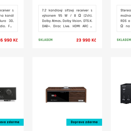
eceiver s
7.2 kanálový síťový receiver s
Stere
na kanál
výkonem 95 W / 8 Ω (2ch).
možnos
Auro 3D,
Dolby Atmos, Dolby Vision, DTS:X.
RDS a
dio. Full
DAB+. Dirac Live. HDMI ARC /
Ω na 
MI ARC /
eARC s 8K / HDCP 2.3.
vstup
P 2.3.
Streamovací platforma HEOS.
signál
6 990 Kč
23 990 Kč
SKLADEM
SKLADEM
ma HEOS.
Audyssey Silver. AirPlay 2.
Jack 3
rPlay 2.
Bluetooth transmitter. Vstup
a vst
r. Vstup
Phono (MM). Roon Ready.
přenos
Varianty
eady. On
koaxiá
vatelské
signál
stre
smart
Dvě 
repro
subwoo
ava zdarma
Doprava zdarma