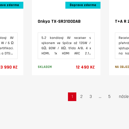
ava zdarma
Doprava zdarma
Onkyo TX-SR3100DAB
T+A R 
álový AV
5.2 kanálový AV receiver s
Rece
0 W / 6 Ω
výkonem ve špičce až 135W /
přehrá
ifikací.
6Ω, 80W / 8Ω, třída A/B, 4 x
výstu
 a DTS:X,
HDMI, 1x HDMI ARC 2.1a
na ka
kanály.
Bluetooth 5.0; FM a DAB+ tuner;
podpo
tomatická
dekodér Dolby Atmos 5.2.2 a
Qobuz,
3 990 Kč
12 490 Kč
SKLADEM
NA OBJE
ístnosti
DTS:X; funkce D. Atmos Height
platfo
Virtualizer a DTS Virtual:X,
rádií.
Klipsch Optimized Mode,
méd
Varianty
kalibrační mic., zóna B line out.
bezdr
Bluet
analo
1
2
3
...
5
násled
další 
získa
2024
PREMIU