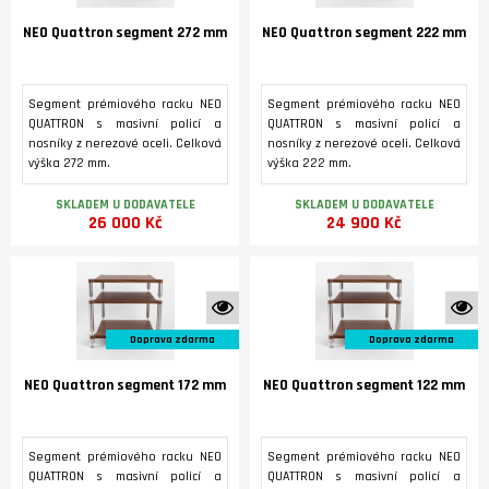
NEO Quattron segment 272 mm
NEO Quattron segment 222 mm
Segment prémiového racku NEO
Segment prémiového racku NEO
QUATTRON s masivní policí a
QUATTRON s masivní policí a
nosníky z nerezové oceli. Celková
nosníky z nerezové oceli. Celková
výška 272 mm.
výška 222 mm.
SKLADEM U DODAVATELE
SKLADEM U DODAVATELE
26 000 Kč
24 900 Kč
K vidění ve studiu
K 
Doprava zdarma
Doprava zdarma
NEO Quattron segment 172 mm
NEO Quattron segment 122 mm
Segment prémiového racku NEO
Segment prémiového racku NEO
QUATTRON s masivní policí a
QUATTRON s masivní policí a