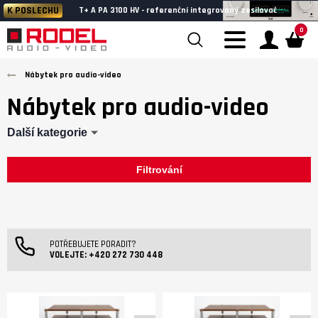
K POSLECHU
T+ A PA 3100 HV - referenční integrovaný zesilovač
0
Nábytek pro audio-video
Nábytek pro audio-video
Další kategorie
Filtrování
POTŘEBUJETE PORADIT?
VOLEJTE:
+420 272 730 448