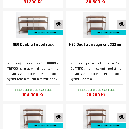
31 200 Kč
30 500 Kč
K vidění ve studiu
K 
Doprava zdarma
Doprava zdarma
NEO Double Tripod rack
NEO Quattron segment 322 mm
Prémiový rack NEO DOUBLE
Segment prémiového racku NEO
TRIPOD s masivními policemi a
QUATTRON s masivní policí a
nosníky z nerezové oceli. Celková
nosníky z nerezové oceli. Celková
výška 592 mm (98 mm základna,
výška 322 mm.
322 mm první patro, 172 mm
druhé patro.
SKLADEM U DODAVATELE
SKLADEM U DODAVATELE
104 000 Kč
28 700 Kč
K vidění ve studiu
K 
Doprava zdarma
Doprava zdarma