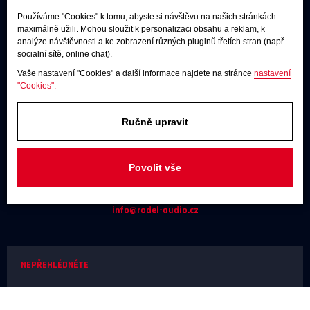
Používáme "Cookies" k tomu, abyste si návštěvu na našich stránkách
maximálně užili. Mohou sloužit k personalizaci obsahu a reklam, k
Poslechové studio
analýze návštěvnosti a ke zobrazení různých pluginů třetích stran (např.
socialní sítě, online chat).
Po - pá:
9:00 - 12:00 / 13:00 - 17:00
Vaše nastavení "Cookies" a další informace najdete na stránce
nastavení
So:
dle dohody
"Cookies".
Adresa
Ručně upravit
U Továren 261/27, 102 00 Praha 10,
Hostivař
Povolit vše
JAKÝKOLIV DOTAZ
+420 731 488 859
(9:00 - 17:00)
info@rodel-audio.cz
NEPŘEHLÉDNĚTE
Naše realizace
Magazín