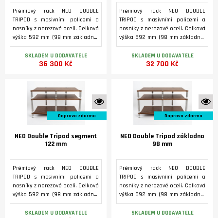
Prémiový rack NEO DOUBLE
Prémiový rack NEO DOUBLE
TRIPOD s masivními policemi a
TRIPOD s masivními policemi a
nosníky z nerezové oceli. Celková
nosníky z nerezové oceli. Celková
výška 592 mm (98 mm základna,
výška 592 mm (98 mm základna,
322 mm první patro, 172 mm
322 mm první patro, 172 mm
druhé patro.
druhé patro.
SKLADEM U DODAVATELE
SKLADEM U DODAVATELE
36 300 Kč
32 700 Kč
K vidění ve studiu
K 
Doprava zdarma
Doprava zdarma
NEO Double Tripod segment
NEO Double Tripod základna
122 mm
98 mm
Prémiový rack NEO DOUBLE
Prémiový rack NEO DOUBLE
TRIPOD s masivními policemi a
TRIPOD s masivními policemi a
nosníky z nerezové oceli. Celková
nosníky z nerezové oceli. Celková
výška 592 mm (98 mm základna,
výška 592 mm (98 mm základna,
322 mm první patro, 172 mm
322 mm první patro, 172 mm
druhé patro.
druhé patro.
SKLADEM U DODAVATELE
SKLADEM U DODAVATELE