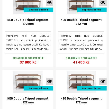
K vidění ve studiu
K 
Doprava zdarma
Doprava zdarma
NEO Double Tripod segment
NEO Double Tripod segment
272 mm
322 mm
Prémiový rack NEO DOUBLE
Prémiový rack NEO DOUBLE
TRIPOD s masivními policemi a
TRIPOD s masivními policemi a
nosníky z nerezové oceli. Celková
nosníky z nerezové oceli. Celková
výška 592 mm (98 mm základna,
výška 592 mm (98 mm základna,
322 mm první patro, 172 mm
322 mm první patro, 172 mm
druhé patro.
druhé patro.
SKLADEM U DODAVATELE
SKLADEM U DODAVATELE
37 900 Kč
41 400 Kč
K vidění ve studiu
K 
Doprava zdarma
Doprava zdarma
NEO Double Tripod segment
NEO Double Tripod segment
222 mm
172 mm