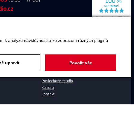
io.cz
m, k analýze návštěvnosti a ke zobrazení různých pluginů
ě upravit
Povolit vše
O SPOLEČNOSTI
O společnosti
Poslechové studio
Kariéra
Kontakt