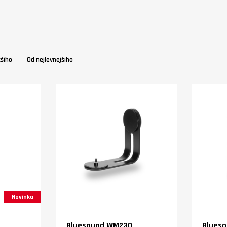
žšího
Od nejlevnejšího
Novinka
Bluesound WM230
Blueso