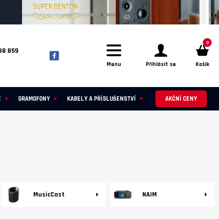
0
88 859
Menu
Přihlásit se
Košík
E
GRAMOFONY
KABELY A PŘÍSLUŠENSTVÍ
AKČNÍ CENY
MusicCast
NAIM