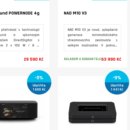
ound POWERNODE 4g
NAD M10 V3
 přehrávač s technologií
NAD M10 V3 je nová, vylepšená
sound a výkonovým
generace minimalistického
ovačem DirectDigital s
streamovacího zesilovače s
nem 2 x 100 W / 8 Ω
velkými možnostmi. V jednom
tní velikosti. HDMI eARC
elegantním přístroji kompaktní
s podporou Dolby Digital
velikosti sdružuje zesilovač s
29 590 Kč
63 990 Kč
SKLADEM U DODAVATELE
1. Možnost vícezónového
výkonem 2 x 100 W, síťový
jení až 64 jednotek
přehrávač kompatibilní s multi-
ound a integrace do
roomovou technologií BluOS, DA
Varianty
Varianty
-5%
-9%
h systémů.
převodník a možnost připojení
dalších analogových a
Ušetříte
Ušetříte
digitálních kompomponentů
1 600 Kč
1 441 Kč
včetně ozvučení TV přes vstup
HDMI eARC. Vestavěná špičková
kalibrace Dirac Live Bass Control
přizpůsobí nastavení přístroje
podle akustických vlastností
místnosti pro docílení
špičkového stereo zvuku.
Podpora hlasového ovládání