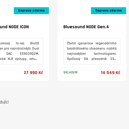
Siri nebo Alexa, a možnost
integrace do řídících systémů
Doprava zdarma
Doprava zdarma
chytré domácnosti.
und NODE ICON
Bluesound NODE Gen.4
roomový hi-res BluOS
Čtvrtá generace legendárního
er pro nejnáročnější. Dual
bezdrátového streameru nabitá
o DAC ES9039Q2M,
nejnovějšími technologiemi.
ické XLR výstupy, vstupy
Špičkový DA převodník ESS
gitální signál včetně HDMI
SABRE 9039Q2M s technologií
a USB C pro počítač,
Hyperstream® IV, Podpora
27 990 Kč
14 549 Kč
SKLADEM
gový vstup streo Cinch.
streamování ze všech
kový zesilovač THX AAA s
dostupných oblíbených
í výstupů Jack 6,3 mm, 5"
hudebních služeb, i domácího
Varianty
Varianty
ný HD display, podpora
úložiště, internetových rádií,
ve Od sdružení
AirPlay2, obousměrný přenos
lizovaných
zvuku Bluetooth aptX Adaptive.
ující
agazínů z 27 zemí EISA,
Sluchátkový zesilovač THX AAA™ s
 vybírá nejlepší AV
výstupem na klasický konektor
kty získal ocenění Best
Jack 6,3 mm Podpora
t 2025 - 2026 v kategorii
automatické korekce akustiky
ROOM STREAMER
místnosti DIRAC