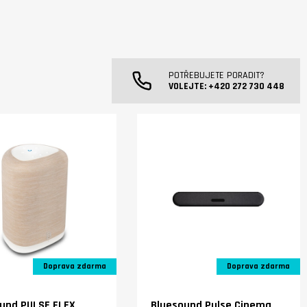
POTŘEBUJETE PORADIT?
VOLEJTE:
+420 272 730 448
Doprava zdarma
Doprava zdarma
und PULSE FLEX
Bluesound Pulse Cinema