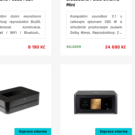
Mini
ktní stolní monofonní
Kompaktní soundbar 2.1 s
tový reproduktor BluOS.
celkovým výkonem 280 W a
pásmová konstrukce.
virtuálním prostorovým zvukem
net / WiFi / Bluetooth.
Dolby Atmos. Reproduktory: 2 x
ovací protokoly: AirPlay
výškový, 2 x středový, 2 x
otify Connect, Tidal
woofer, 2 x pasivní radiátor.
8 190 Kč
24 690 Kč
SKLADEM
ct, Qobuz Connect, Roon
Vstupy: HDMI eARC, Toslink, RCA.
. Možnost použití dvou
Výstup pro subwoofer. BluOS.
 režimu stereo, nebo po
Možnost bezdrátového
Varianty
Varianty
vání se sounbary Pulse
propojení s Pulse M, Pulse Flex
a / Pulse Cinema Mini
a SUB+.
efektové reproduktory.
ní 230 V.
Doprava zdarma
Doprava zdarma