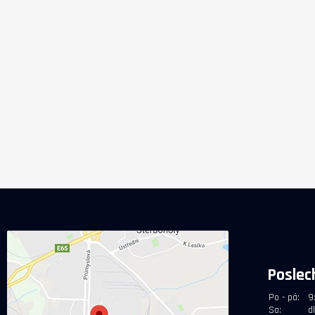
Dolby Digital. Možnost 
o korekci akustiky m
Dirac Live.
Poslec
Po - pá:
9
So:
d