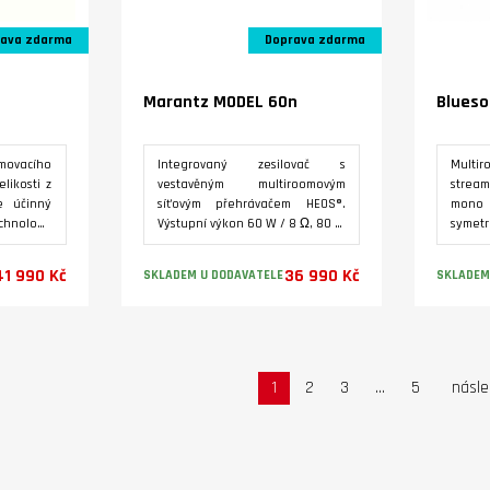
ava zdarma
Doprava zdarma
Marantz MODEL 60n
Blueso
movacího
Integrovaný zesilovač s
Multi
likosti z
vestavěným multiroomovým
stream
e účinný
síťovým přehrávačem HEOS®.
mon
nologií
Výstupní výkon 60 W / 8 Ω, 80 W
symetr
konem 2 x
/ 4 Ω. Streamuje zvuk ve
pro di
 síťový
vysokém rozlišení z oblíbených
eARC 
41 990 Kč
36 990 Kč
SKLADEM U DODAVATELE
SKLADEM
oomovou
hudebních služeb jako
analo
ž 63 zón,
například TIDAL,Spotify a pod.
Suchát
k ES9028
Vstupy pro analogové i digitální
dvojic
Varianty
gy. Vstup
zdroje signálu včetně
barev
droj a
gramofonu s MM přenoskou a
Dirac Li
í vstupy
HDMI ARC pro zvuk z TV. Od
specia
1
2
3
...
5
násled
vuk z TV.
sdružení specializovaných
audiom
 souborů
audiomagazínů z 27 zemí EISA,
které
íbených
které vybírá nejlepší AV
produ
Podpora
produkty získal Marantz Model
Produc
ho zvuku
60n ocenění Best Product 2025
MULTI