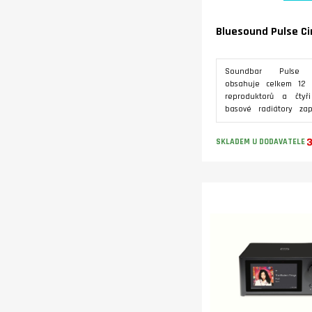
Bluesound Pulse C
Soundbar Pulse 
obsahuje celkem 12 a
reproduktorů a čtyři
basové radiátory za
konfiguraci Dolby Atm
Celkový výkon insta
3
SKLADEM U DODAVATELE
zesilovačů 500W. Vst
eARC, Toslin, RCA.
bezdrátového propojen
Varianty
M, Pulse Flex a SUB+.