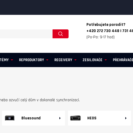
Potřebujete poradit?
+420 272 730 448 | 731 4
(Po-Pa: 9-17 hod)
STÉMY
REPRODUKTORY
RECEIVERY
ZESILOVAČE
PŘEHRÁVAČ
ebo ozvučí celý dům v dokonalé synchronizaci.
Bluesound
HEOS