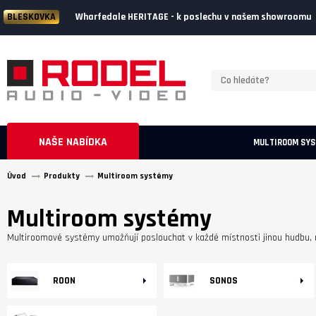
Wharfedale HERITAGE - k poslechu v našem showroomu
BLESKOVKA
NAŠE NABÍDKA
MULTIROOM SY
Úvod
Produkty
Multiroom systémy
Multiroom systémy
Multiroomové systémy umožňují poslouchat v každé místnosti jinou hudbu, n
ROON
SONOS