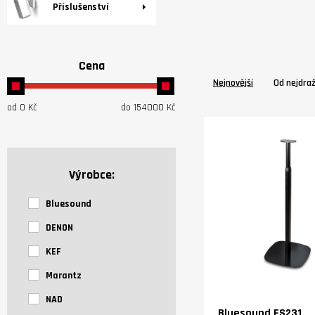
Příslušenství
Cena
Nejnovější
Od nejdra
od
0
Kč
do
154000
Kč
Výrobce:
Bluesound
DENON
KEF
Marantz
NAD
Bluesound FS231