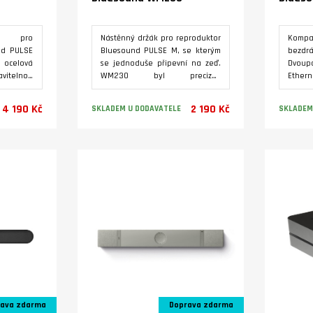
an pro
Nástěnný držák pro reproduktor
Kompa
nd PULSE
Bluesound PULSE M, se kterým
bezdrá
 ocelová
se jednoduše připevní na zeď.
Dvou
vitelnou
WM230 byl precizně
Ether
e postará
zkonstruován z vysoce kvalitních
Stream
hycení
materiálů, které svým vzhledem
2, Sp
4 190 Kč
2 190 Kč
SKLADEM U DODAVATELE
SKLADEM
lní výšce
dokonale ladí s reproduktorem
Conne
design se
PULSE M. Otočná konstrukce
Ready
 úpravou
umožňuje umístit reproduktor
kusů v
Varianty
oduktorů
do toho správného úhlu pro
spáro
lepší kvalitu poslechu. I po
Cinem
namontování umožňuje konzole
jako 
volný přístup ke všem
Napáje
potřebným připojením
reproduktoru.
ava zdarma
Doprava zdarma