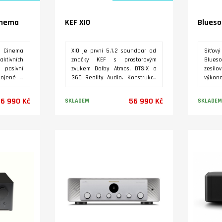
inema
KEF XIO
Blues
Cinema
XIO je první 5.1.2 soundbar od
Síťový
ktivních
značky KEF s prostorovým
Blue
 pasivní
zvukem Dolby Atmos, DTS:X a
zesil
pojené v
360 Reality Audio. Konstrukce
výko
os 3.2.2.
vychází z technologí známých z
kompak
lovaných
klasických Hi-Fi reprosoustav
vstup 
6 990 Kč
56 990 Kč
SKLADEM
SKLADEM
upy: HDM
KEF např. Uni-Q MX. Dvě varianty
až 5.
 Možnost
montáže. Podpora
zapo
í s Pulse
streamovacích platforem
Blues
Varianty
Spotify, Tidal, Qplay, Amazon
řídícíc
Music a Qobuz. 12 reproduktorů,
12 koncových zesilovačů třídy D
vyhrazených pro každý
reproduktor o celkovém výkonu
820 W (8 x HF/MF + 4 x LF).