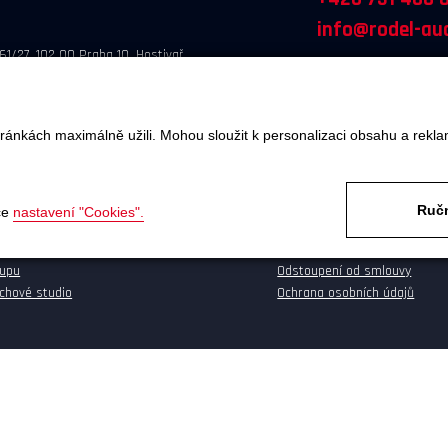
info@rodel-aud
61/27, 102 00 Praha 10, Hostivař
ránkách maximálně užili. Mohou sloužit k personalizaci obsahu a rekla
Ručn
OBJEDNÁTE
SERVIS A REKLAMACE
ce
nastavení "Cookies".
va a platba
Reklamace
kupu
Odstoupení od smlouvy
chové studio
Ochrana osobních údajů