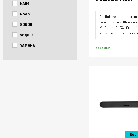
NAIM
Roon
Podlahový stoj
reproduktory Bluesou
SONOS
M Pulse FLEX. Odolná
konstrukce s nasta
Vogel's
výškou 633 - 1108 mm s
o bezpečné uc
YAMAHA
SKLADEM
reproduktoru v optimá
pro poslech. Moderní 
shodnou povrchovou
Varianty
jako u samotných repr
dokonale sladí sestavu.
Dopr