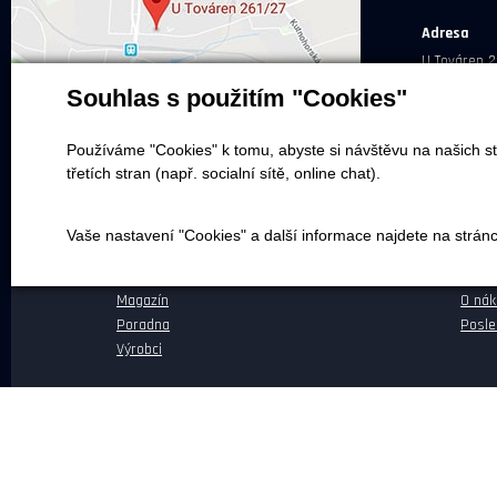
Adresa
U Továren 2
Souhlas s použitím "Cookies"
Používáme "Cookies" k tomu, abyste si návštěvu na našich st
třetích stran (např. socialní sítě, online chat).
NEPŘEHLÉDNĚTE
NEŽ 
Vaše nastavení "Cookies" a další informace najdete na strán
Naše realizace
Dopra
Magazín
O ná
Poradna
Posle
Výrobci