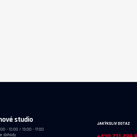
rozšíření
- 2026 v kategorii STREAMING
ístnosti
AMPLIFIER.
hové studio
JAKÝKOLIV DOTAZ
:00 - 12:00 / 13:00 - 17:00
le dohody
+420 731 488 