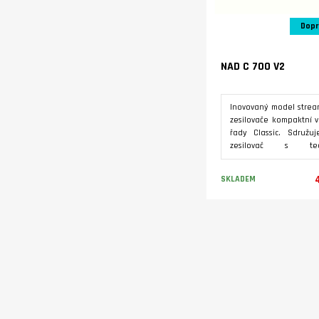
Dopr
NAD C 700 V2
Inovovaný model strea
zesilovače kompaktní ve
řady Classic. Sdružuj
zesilovač s tech
HybridDigital UcD s vý
120 W ve špičce,
SKLADEM
přehrávač s multir
technologií BluOS pro a
špičkový DA převodní
Varianty
Sabre od ESS Technolo
pro analogový z
gramofon, digitáln
včetně HDMI eARC pro z
Streamování Hi-Res
včetně MQA z obl
hudebních služeb. 
dekódování prostorové