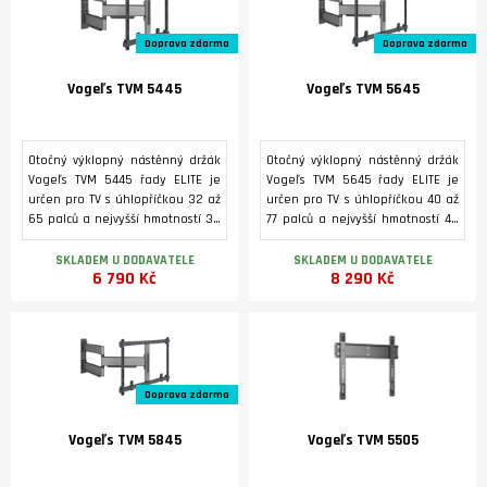
Doprava zdarma
Doprava zdarma
Vogeľs TVM 5445
Vogeľs TVM 5645
Otočný výklopný nástěnný držák
Otočný výklopný nástěnný držák
Vogeľs TVM 5445 řady ELITE je
Vogeľs TVM 5645 řady ELITE je
určen pro TV s úhlopříčkou 32 až
určen pro TV s úhlopříčkou 40 až
65 palců a nejvyšší hmotností 35
77 palců a nejvyšší hmotností 45
kg. Umožňuje odsazení televizoru
kg. Umožňuje odsazení televizoru
od stěny až do vzdálenosti 56 cm
od stěny až do vzdálenosti 65 cm
SKLADEM U DODAVATELE
SKLADEM U DODAVATELE
6 790 Kč
8 290 Kč
a rotaci ve svislé ose +/- 90°.
a rotaci ve svislé ose +/- 90°.
Držák je velmi plochý, takže
Držák je velmi plochý, takže
vzdálenost mezi stěnou a
vzdálenost mezi stěnou a
televizorem je ve sklopené
televizorem je ve sklopené
poloze pouze 4 cm.
poloze pouze 4 cm.
Doprava zdarma
Vogeľs TVM 5845
Vogeľs TVM 5505