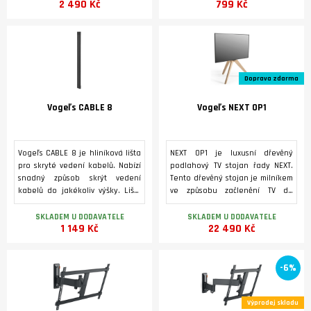
2 490 Kč
799 Kč
pouze 1.3 cm.
Doprava zdarma
Vogeľs CABLE 8
Vogeľs NEXT OP1
Vogeľs CABLE 8 je hliníková lišta
NEXT OP1 je luxusní dřevěný
pro skryté vedení kabelů. Nabízí
podlahový TV stojan řady NEXT.
snadný způsob skrýt vedení
Tento dřevěný stojan je milníkem
kabelů do jakékoliv výšky. Lišty
ve způsobu začlenění TV do
lze skládat nad sebe popř. řezat
současných interiérů.
na potřebnou délku.
Jednoduchý ale přesto
SKLADEM U DODAVATELE
SKLADEM U DODAVATELE
1 149 Kč
22 490 Kč
ohromující skandinávský design
kombinující přírodní a hitech
materiály vrací vaši TV do srdce
místnosti. Jeho elegantní, čisté
-6%
linie vyzdvihující přirozenost
dřeva, formují stojan, který
obohatí váš životní prostor.
Výprodej skladu