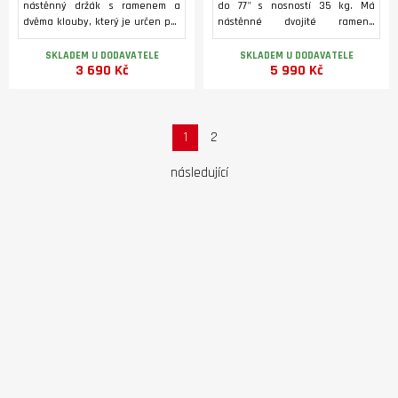
nástěnný držák s ramenem a
do 77" s nosností 35 kg. Má
dvěma klouby, který je určen pro
nástěnné dvojité ramena
TV s uhlopříčkou od 32 do 65
umožňující snadný pohyb i s
palců a hmotností do 25 kg.
těžšími obrazovkami.
SKLADEM U DODAVATELE
SKLADEM U DODAVATELE
3 690 Kč
5 990 Kč
Dokáže se otáčet o 120° (záleží
na šířce TV) a naklonit o 20°.
Snadno si tak vytvoříte ideální
pozorovací úhel. Držák je
speciálně navržen pro intenzivní
1
2
používání. Je velmi robustní a
zaručuje optimální zážitek ze
následující
sledování TV.