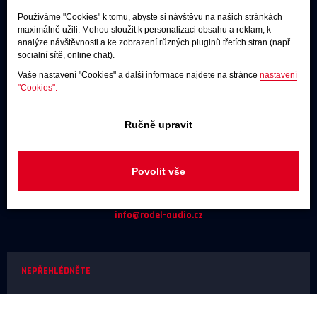
Používáme "Cookies" k tomu, abyste si návštěvu na našich stránkách
maximálně užili. Mohou sloužit k personalizaci obsahu a reklam, k
Poslechové studio
analýze návštěvnosti a ke zobrazení různých pluginů třetích stran (např.
socialní sítě, online chat).
Po - pá:
9:00 - 12:00 / 13:00 - 17:00
Vaše nastavení "Cookies" a další informace najdete na stránce
nastavení
So:
dle dohody
"Cookies".
Adresa
Ručně upravit
U Továren 261/27, 102 00 Praha 10,
Hostivař
Povolit vše
JAKÝKOLIV DOTAZ
+420 731 488 859
(9:00 - 17:00)
info@rodel-audio.cz
NEPŘEHLÉDNĚTE
Naše realizace
Magazín