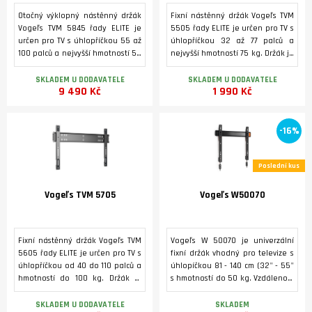
Otočný výklopný nástěnný držák
Fixní nástěnný držák Vogeľs TVM
Vogeľs TVM 5845 řady ELITE je
5505 řady ELITE je určen pro TV s
určen pro TV s úhlopříčkou 55 až
úhlopříčkou 32 až 77 palců a
100 palců a nejvyšší hmotností 55
nejvyšší hmotností 75 kg. Držák je
kg. Umožňuje odsazení televizoru
velmi plochý, takže pozor
od stěny až do vzdálenosti 74 cm
vzdálenost mezi stěnou a
SKLADEM U DODAVATELE
SKLADEM U DODAVATELE
9 490 Kč
1 990 Kč
a rotaci ve svislé ose +/- 90°.
televizorem je pouze 1.3 cm !!!.
Držák je velmi plochý, takže
vzdálenost mezi stěnou a
televizorem je ve sklopené
-16%
poloze pouze 4 cm.
Poslední kus
Vogeľs TVM 5705
Vogeľs W50070
Fixní nástěnný držák Vogeľs TVM
Vogeľs W 50070 je univerzální
5605 řady ELITE je určen pro TV s
fixní držák vhodný pro televize s
úhlopříčkou od 40 do 110 palců a
úhlopíčkou 81 - 140 cm (32" - 55"
hmotností do 100 kg. Držák je
s hmotností do 50 kg. Vzdálenost
velmi plochý, takže vzdálenost
TV od stěny pouhých 2,3 cm.
mezi stěnou a televizorem je
SKLADEM U DODAVATELE
SKLADEM