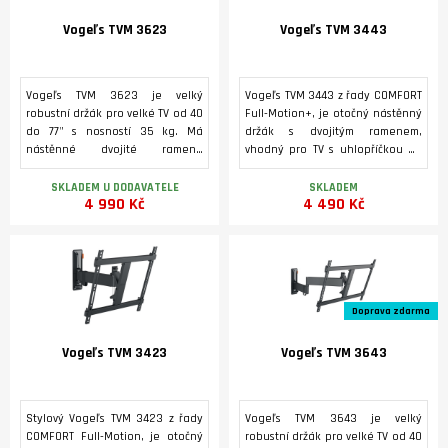
Vogeľs TVM 3623
Vogeľs TVM 3443
Vogeľs TVM 3623 je velký
Vogeľs TVM 3443 z řady COMFORT
robustní držák pro velké TV od 40
Full-Motion+, je otočný nástěnný
do 77" s nosností 35 kg. Má
držák s dvojitým ramenem,
nástěnné dvojité ramena
vhodný pro TV s uhlopříčkou od
umožňující snadný pohyb i s
32 do 65 palců a hmotností do
těžšími obrazovkami.
25 kg. Dokáže se otáčet o plných
SKLADEM U DODAVATELE
SKLADEM
4 990 Kč
4 490 Kč
180°. Díky tomu si můžete
sledování svého televizoru bez
námahy vychutnat odkudkoli v
místnosti.
Doprava zdarma
Vogeľs TVM 3423
Vogeľs TVM 3643
Stylový Vogeľs TVM 3423 z řady
Vogeľs TVM 3643 je velký
COMFORT Full-Motion, je otočný
robustní držák pro velké TV od 40