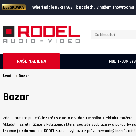
Wharfedale HERITAGE - k poslechu v našem showroomu
BLESKOVKA
NAŠE NABÍDKA
MULTIROOM SY
Úvod
Bazar
Bazar
Zde je prostor pro váš
inzerát s audio a video technikou
. Vkládat můžete 
Vkládat inzerát můžete v kategoriích které jsou zde vyobrazeny a pokud by na
Inzerce je zdarma
, ale RODEL s.r.o. si vyhrazuje právo nevhodný inzerát odstr