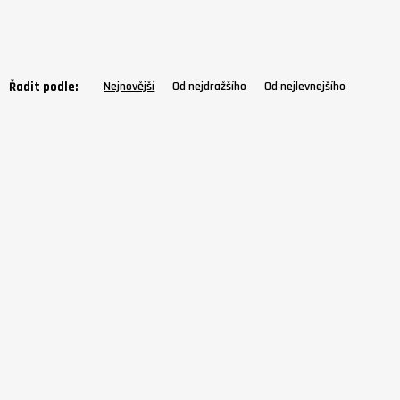
Řadit podle:
Nejnovější
Od nejdražšího
Od nejlevnejšího