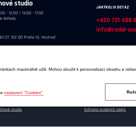
hové studio
JAKÝKOLIV DOTAZ
:00 - 12:00 / 13:00 - 17:00
le dohody
+420 731 488 
info@rodel-aud
61/27, 102 00 Praha 10, Hostivař
ránkách maximálně užili. Mohou sloužit k personalizaci obsahu a rekla
OBJEDNÁTE
SERVIS A REKLAMACE
Ručn
ce
nastavení "Cookies".
va a platba
Reklamace
kupu
Odstoupení od smlouvy
chové studio
Ochrana osobních údajů