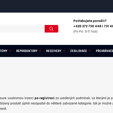
Potřebujete poradit?
+420 272 730 448 | 731 4
(Po-Pa: 9-17 hod)
STÉMY
REPRODUKTORY
RECEIVERY
ZESILOVAČE
PŘEHRÁVAČ
pouze soukromou inzerci
po registraci
za uvedených podmínek, se kterými je po
bízený produkt úplně nezapadal do některé zobrazené kategorie, tak je možné po
anit.