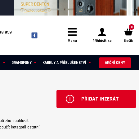
0
88 859
Menu
Přihlásit se
Košík
E
GRAMOFONY
KABELY A PŘÍSLUŠENSTVÍ
AKČNÍ CENY
PŘIDAT INZERÁT
třeba souhlasit.
užít kategorii ostatní.