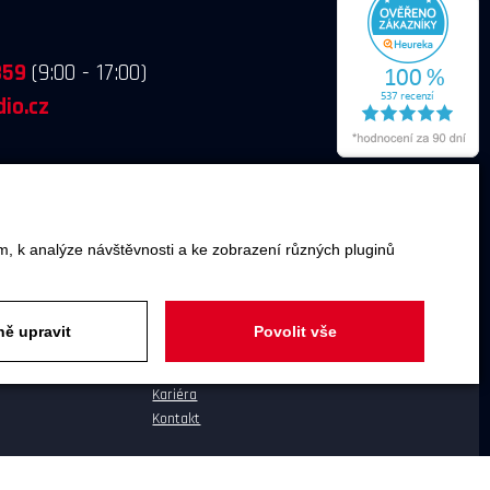
859
(9:00 - 17:00)
io.cz
m, k analýze návštěvnosti a ke zobrazení různých pluginů
O SPOLEČNOSTI
ě upravit
Povolit vše
O společnosti
Poslechové studio
Kariéra
Kontakt