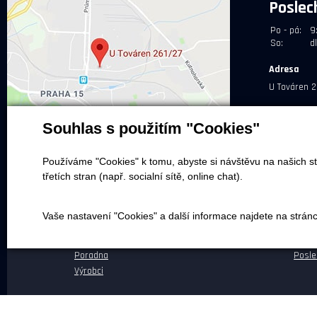
Poslec
Po - pá:
9
So:
d
Adresa
U Továren 2
Souhlas s použitím "Cookies"
Používáme "Cookies" k tomu, abyste si návštěvu na našich st
třetích stran (např. socialní sítě, online chat).
NEPŘEHLÉDNĚTE
NEŽ 
Vaše nastavení "Cookies" a další informace najdete na strán
Naše realizace
Dopra
Magazín
O ná
Poradna
Posle
Výrobci