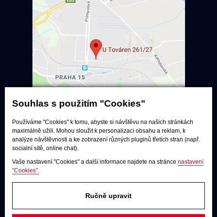
Souhlas s použitím "Cookies"
Používáme "Cookies" k tomu, abyste si návštěvu na našich stránkách
Poslechové studio
maximálně užili. Mohou sloužit k personalizaci obsahu a reklam, k
analýze návštěvnosti a ke zobrazení různých pluginů třetích stran (např.
Po - pá:
9:00 - 12:00 / 13:00 - 17:00
socialní sítě, online chat).
So:
dle dohody
Vaše nastavení "Cookies" a další informace najdete na stránce
nastavení
Adresa
"Cookies".
U Továren 261/27, 102 00 Praha 10,
Hostivař
Ručně upravit
JAKÝKOLIV DOTAZ