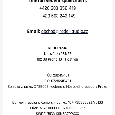
Telefon vedení společnosti:
+420 603 858 419
+420 603 243 149
Email:
obchod@rodel-audio.cz
RODEL s.r.o.
U továren 261/27
102 00 Praha 10 - Hostivař
IČO: 28245431
DIČ: CZ28245431
Spisová značka: C 135008, vedená u Městského soudu v Praze
Bankovní spojení: Komerční banka: 107-7303660227/0100
IBAN: CZ6701000001077303660227
SWIFT (BIC): KOMBCZPPXXX