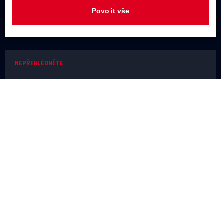
Povolit vše
+420 731 488 859
(9:00 - 17:00)
info@rodel-audio.cz
NEPŘEHLÉDNĚTE
Naše realizace
Magazín
Poradna
Výrobci
NEŽ OBJEDNÁTE
Doprava a platba
O nákupu
Poslechové studio
SERVIS A REKLAMACE
Reklamace