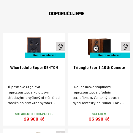
DOPORUČUJEME
K poslechu ve studiu
K 
Doprava zdarma
Doprava zdarma
Wharfedale Super DENTON
Triangle Esprit 40th Comète
Třípásmová regálová
Dvoupásmová stojanová
reprosoustava s kalotovými
reprosoustava s předním
středovými a výškovými měniči od
basreflexem. Volitelný povrch:
tradičního britského výrobce,
dýha santoský palisandr + lesklý
vyráběná ve třech barevných
lak, nebo zlatý dub. Výškový
variantách. Luxusní úprava s
reproduktor 25 mm s kompozitní
SKLADEM U DODAVATELE
SKLADEM
29 980 Kč
35 990 Kč
pravou dýhou.
hořčíkovou kalotou. Basový
reproduktor s papírovou
kuželovou membránou o průměru