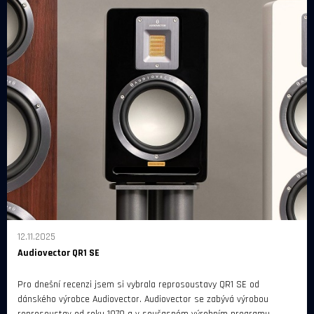
12.11.2025
Audiovector QR1 SE
Pro dnešní recenzi jsem si vybrala reprosoustavy QR1 SE od
dánského výrobce Audiovector. Audiovector se zabývá výrobou
reprosoustav od roku 1979 a v současném výrobním programu