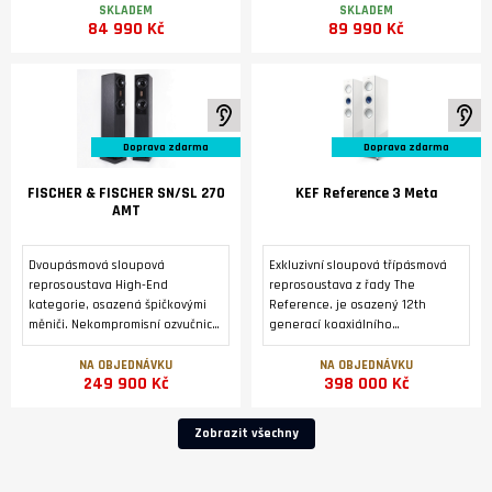
Německu.
převodníku DM36 a modulem
SKLADEM
SKLADEM
84 990 Kč
89 990 Kč
streameru SM35 Prisma.
K poslechu ve studiu
K 
Doprava zdarma
Doprava zdarma
FISCHER & FISCHER SN/SL 270
KEF Reference 3 Meta
AMT
Dvoupásmová sloupová
Exkluzivní sloupová třípásmová
reprosoustava High-End
reprosoustava z řady The
kategorie, osazená špičkovými
Reference. je osazený 12th
měniči. Nekompromisní ozvučnice
generací koaxiálního
z masivní přírodní břidlice.
reproduktoru Uni-Q® s
Zakázková výroba v Německu..
technologií MAT™ a dvojicí
NA OBJEDNÁVKU
NA OBJEDNÁVKU
249 900 Kč
398 000 Kč
basových reproduktorů o
průměru 165 mm symetricky
uspořádaných kolem
Zobrazit všechny
reproduktoru Uni-Q .2 x 3 černé,
magneticky fixované mřížky
reproduktorů REF 3 GRILLE Pack