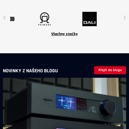
jsou volitelné příslušenství v ceně
6 190 Kč.
‹
›
Všechny značky
NOVINKY Z NAŠEHO BLOGU
Přejít do blogu