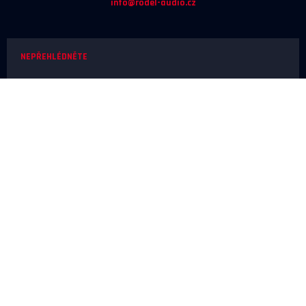
info@rodel-audio.cz
NEPŘEHLÉDNĚTE
Naše realizace
Magazín
Poradna
Výrobci
NEŽ OBJEDNÁTE
Doprava a platba
O nákupu
Poslechové studio
SERVIS A REKLAMACE
Reklamace
Odstoupení od smlouvy
Ochrana osobních údajů