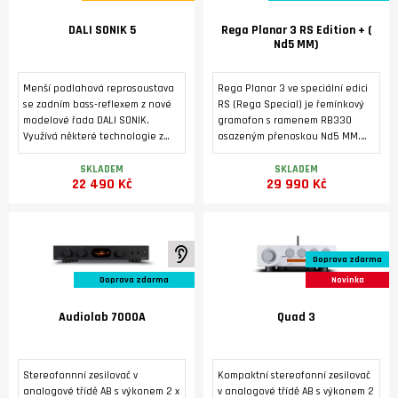
DALI SONIK 5
Rega Planar 3 RS Edition + (
Nd5 MM)
Menší podlahová reprosoustava
Rega Planar 3 ve speciální edici
se zadním bass-reflexem z nové
RS (Rega Special) je řemínkový
modelové řada DALI SONIK.
gramofon s ramenem RB330
Využívá některé technologie z
osazeným přenoskou Nd5 MM.
vyšších modelovových řad značky
Tichý 24V motor je poháněn
DALI. Masivní ozvučnice s
dedikovaným napájecím zdrojem
SKLADEM
SKLADEM
22 490 Kč
29 990 Kč
výztuhami a masivními nožkami je
Neo PSU MK2. Základna je
osazená dvěma středobasovými
vyrobená pevného HPL laminátu
reproduktory 5,25'' s technologií
s tmavým kovovým povrchem z
SMC a vysokotónovým
broušeného hliníku. Tichý 24 V
reproduktorem s měkkou, ultra
motor pohání talíř
K poslechu ve studiu
Doprava zdarma
lehkou kalotovou membránou o
prostřednictvím referenčního
průměru 29 mm. Vyznačuje se
hnacího řemene EBLT.
Doprava zdarma
Novinka
nízkým zkreslením, vyrovnaným
frekvenčním rozsahem a širokým
Audiolab 7000A
Quad 3
vyzařovacím úhlem.
Stereofonnní zesilovač v
Kompaktní stereofonní zesilovač
analogové třídě AB s výkonem 2 x
v analogové třídě AB s výkonem 2