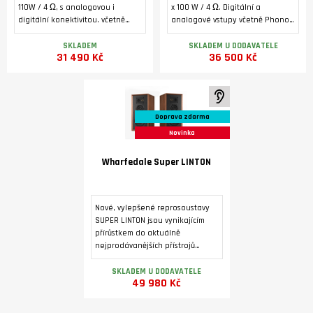
110W / 4 Ω, s analogovou i
x 100 W / 4 Ω. Digitální a
digitální konektivitou. včetně
analogové vstupy včetně Phono
Phono MM, HDMI ARC a USB B pro
MM a HDMI ARC. Bluetooth 5.1.
počítač. 32-bitový D/A převodník
Podsvícený alfanumerický LCD
SKLADEM
SKLADEM U DODAVATELE
31 490 Kč
36 500 Kč
ES9038Q2M, MQA dekodér,
displej, toroidní transformátor,
Bluetooth (aptX/aptX LL.
dedikovaný sluchátkový
zesilovač, výstup pro externí
koncový zesilovač.
K poslechu ve studiu
Doprava zdarma
Novinka
Wharfedale Super LINTON
Nové, vylepšené reprosoustavy
SUPER LINTON jsou vynikajícím
přírůstkem do aktuálně
nejprodávanějších přístrojů
Heritage. Povrchová úprava je
dýhou ve třech barevných
SKLADEM U DODAVATELE
49 980 Kč
variantách.