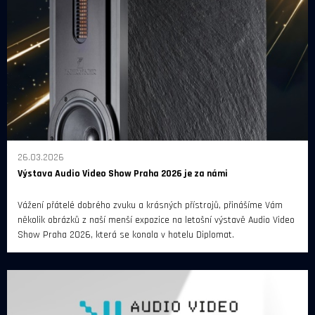
26.03.2026
Výstava Audio Video Show Praha 2026 je za námi
Vážení přátelé dobrého zvuku a krásných přístrojů, přinášíme Vám
několik obrázků z naší menší expozice na letošní výstavě Audio Video
Show Praha 2026, která se konala v hotelu Diplomat.