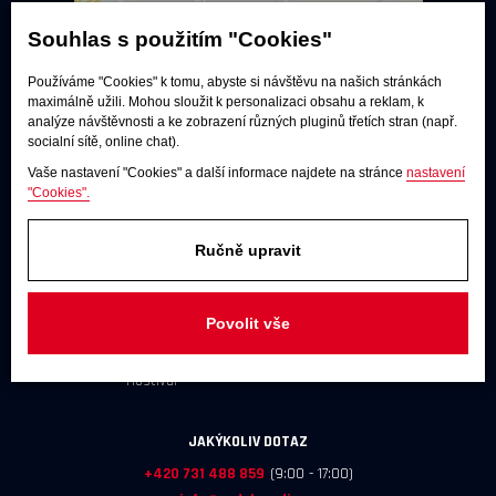
Souhlas s použitím "Cookies"
Používáme "Cookies" k tomu, abyste si návštěvu na našich stránkách
maximálně užili. Mohou sloužit k personalizaci obsahu a reklam, k
analýze návštěvnosti a ke zobrazení různých pluginů třetích stran (např.
socialní sítě, online chat).
Vaše nastavení "Cookies" a další informace najdete na stránce
nastavení
"Cookies".
Poslechové studio
Ručně upravit
Po - pá:
9:00 - 12:00 / 13:00 - 17:00
So:
dle dohody
Povolit vše
Adresa
U Továren 261/27, 102 00 Praha 10,
Hostivař
JAKÝKOLIV DOTAZ
+420 731 488 859
(9:00 - 17:00)