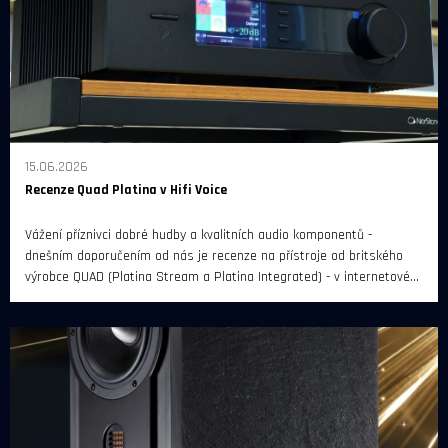
15.06.2026
Recenze Quad Platina v Hifi Voice
Vážení příznivci dobré hudby a kvalitních audio komponentů -
dnešním doporučením od nás je recenze na přístroje od britského
výrobce QUAD (Platina Stream a Platina Integrated) - v internetovém
magazínu Hifi Voice.