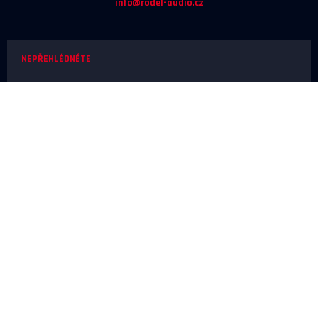
info@rodel-audio.cz
NEPŘEHLÉDNĚTE
Naše realizace
Magazín
Poradna
Výrobci
NEŽ OBJEDNÁTE
Doprava a platba
O nákupu
Poslechové studio
SERVIS A REKLAMACE
Reklamace
Odstoupení od smlouvy
Ochrana osobních údajů