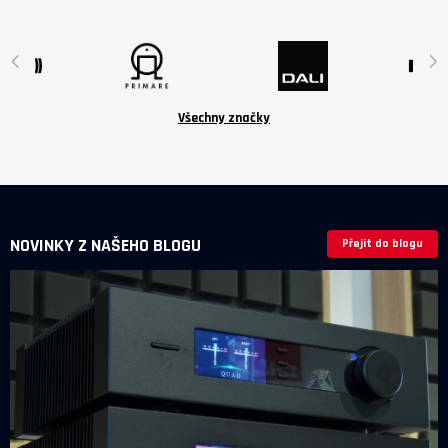
jsou volitelné příslušenství v ceně
6 190 Kč.
‹
›
Všechny značky
NOVINKY Z NAŠEHO BLOGU
Přejít do blogu