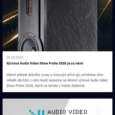
26.03.2026
Výstava Audio Video Show Praha 2026 je za námi
Vážení přátelé dobrého zvuku a krásných přístrojů, přinášíme Vám
několik obrázků z naší menší expozice na letošní výstavě Audio Video
Show Praha 2026, která se konala v hotelu Diplomat.