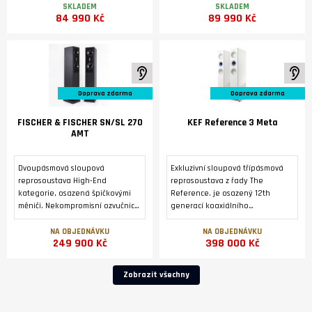
Německu.
převodníku DM36 a modulem
SKLADEM
SKLADEM
84 990 Kč
89 990 Kč
streameru SM35 Prisma.
K poslechu ve studiu
K 
Doprava zdarma
Doprava zdarma
FISCHER & FISCHER SN/SL 270
KEF Reference 3 Meta
AMT
Dvoupásmová sloupová
Exkluzivní sloupová třípásmová
reprosoustava High-End
reprosoustava z řady The
kategorie, osazená špičkovými
Reference. je osazený 12th
měniči. Nekompromisní ozvučnice
generací koaxiálního
z masivní přírodní břidlice.
reproduktoru Uni-Q® s
Zakázková výroba v Německu..
technologií MAT™ a dvojicí
NA OBJEDNÁVKU
NA OBJEDNÁVKU
249 900 Kč
398 000 Kč
basových reproduktorů o
průměru 165 mm symetricky
uspořádaných kolem
Zobrazit všechny
reproduktoru Uni-Q .2 x 3 černé,
magneticky fixované mřížky
reproduktorů REF 3 GRILLE Pack