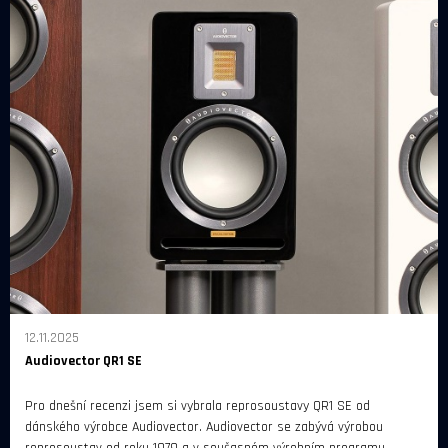
12.11.2025
Audiovector QR1 SE
Pro dnešní recenzi jsem si vybrala reprosoustavy QR1 SE od
dánského výrobce Audiovector. Audiovector se zabývá výrobou
reprosoustav od roku 1979 a v současném výrobním programu