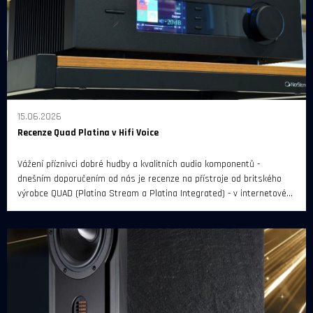
15.06.2026
Recenze Quad Platina v Hifi Voice
Vážení příznivci dobré hudby a kvalitních audio komponentů -
dnešním doporučením od nás je recenze na přístroje od britského
výrobce QUAD (Platina Stream a Platina Integrated) - v internetovém
magazínu Hifi Voice.