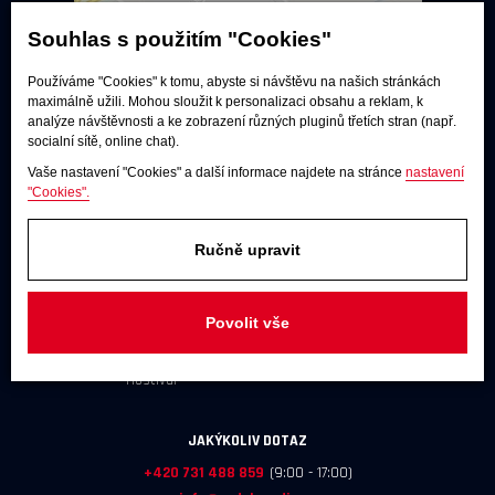
Souhlas s použitím "Cookies"
Používáme "Cookies" k tomu, abyste si návštěvu na našich stránkách
maximálně užili. Mohou sloužit k personalizaci obsahu a reklam, k
analýze návštěvnosti a ke zobrazení různých pluginů třetích stran (např.
socialní sítě, online chat).
Vaše nastavení "Cookies" a další informace najdete na stránce
nastavení
"Cookies".
Poslechové studio
Ručně upravit
Po - pá:
9:00 - 12:00 / 13:00 - 17:00
So:
dle dohody
Povolit vše
Adresa
U Továren 261/27, 102 00 Praha 10,
Hostivař
JAKÝKOLIV DOTAZ
+420 731 488 859
(9:00 - 17:00)