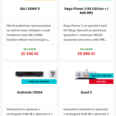
DALI SONIK 5
Rega Planar 3 RS Edition + (
Nd5 MM)
Menší podlahová reprosoustava
Rega Planar 3 ve speciální edici
se zadním bass-reflexem z nové
RS (Rega Special) je řemínkový
modelové řada DALI SONIK.
gramofon s ramenem RB330
Využívá některé technologie z
osazeným přenoskou Nd5 MM.
vyšších modelovových řad značky
Tichý 24V motor je poháněn
DALI. Masivní ozvučnice s
dedikovaným napájecím zdrojem
SKLADEM
SKLADEM
22 490 Kč
29 990 Kč
výztuhami a masivními nožkami je
Neo PSU MK2. Základna je
osazená dvěma středobasovými
vyrobená pevného HPL laminátu
reproduktory 5,25'' s technologií
s tmavým kovovým povrchem z
SMC a vysokotónovým
broušeného hliníku. Tichý 24 V
reproduktorem s měkkou, ultra
motor pohání talíř
K poslechu ve studiu
Doprava zdarma
lehkou kalotovou membránou o
prostřednictvím referenčního
průměru 29 mm. Vyznačuje se
hnacího řemene EBLT.
Doprava zdarma
Novinka
nízkým zkreslením, vyrovnaným
frekvenčním rozsahem a širokým
Audiolab 7000A
Quad 3
vyzařovacím úhlem.
Stereofonnní zesilovač v
Kompaktní stereofonní zesilovač
analogové třídě AB s výkonem 2 x
v analogové třídě AB s výkonem 2