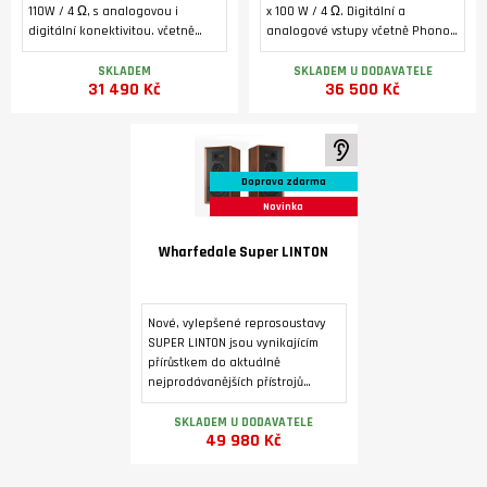
110W / 4 Ω, s analogovou i
x 100 W / 4 Ω. Digitální a
digitální konektivitou. včetně
analogové vstupy včetně Phono
Phono MM, HDMI ARC a USB B pro
MM a HDMI ARC. Bluetooth 5.1.
počítač. 32-bitový D/A převodník
Podsvícený alfanumerický LCD
SKLADEM
SKLADEM U DODAVATELE
31 490 Kč
36 500 Kč
ES9038Q2M, MQA dekodér,
displej, toroidní transformátor,
Bluetooth (aptX/aptX LL.
dedikovaný sluchátkový
zesilovač, výstup pro externí
koncový zesilovač.
K poslechu ve studiu
Doprava zdarma
Novinka
Wharfedale Super LINTON
Nové, vylepšené reprosoustavy
SUPER LINTON jsou vynikajícím
přírůstkem do aktuálně
nejprodávanějších přístrojů
Heritage. Povrchová úprava je
dýhou ve třech barevných
SKLADEM U DODAVATELE
49 980 Kč
variantách.