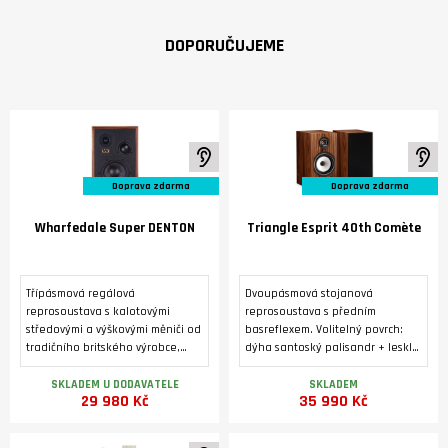
DOPORUČUJEME
K poslechu ve studiu
K 
Doprava zdarma
Doprava zdarma
Wharfedale Super DENTON
Triangle Esprit 40th Comète
Třípásmová regálová
Dvoupásmová stojanová
reprosoustava s kalotovými
reprosoustava s předním
středovými a výškovými měniči od
basreflexem. Volitelný povrch:
tradičního britského výrobce,
dýha santoský palisandr + lesklý
vyráběná ve třech barevných
lak, nebo zlatý dub. Výškový
variantách. Luxusní úprava s
reproduktor 25 mm s kompozitní
SKLADEM U DODAVATELE
SKLADEM
29 980 Kč
35 990 Kč
pravou dýhou.
hořčíkovou kalotou. Basový
reproduktor s papírovou
kuželovou membránou o průměru