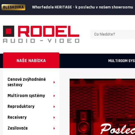
Wharfedale HERITAGE - k poslechu v našem showroomu
BLESKOVKA
NAŠE NABÍDKA
MULTIROOM SY
Cenově zvýhodněné
sestavy
Multiroom systémy
Reproduktory
Receivery
Zesilovače