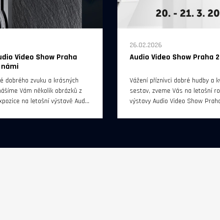
26.02.2026
udio Video Show Praha
Audio Video Show Praha 
a námi
lé dobrého zvuku a krásných
Vážení příznivci dobré hudby a kv
řinášíme Vám několik obrázků z
sestav, zveme Vás na letošní roč
xpozice na letošní výstavě Audio
výstavy Audio Video Show Praha
raha 2026, která se konala v
se bude konat 20. a 21. března 
mat.
do 18 hodin v hotelu Diplomat P