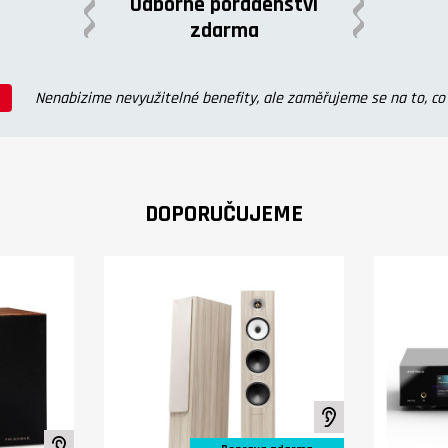
Odborné poradenství
zdarma
Nenabizime nevyužitelné benefity, ale zaměřujeme se na to, c
DOPORUČUJEME
K poslechu ve stud
K poslechu ve studiu