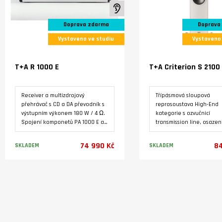
K poslechu ve studiu
Doprava zdarma
Doprava
Vystaveno ve studiu
Vystaveno 
T+A R 1000 E
T+A Criterion S 2100
Receiver a multizdrojový
Třípásmová sloupová
přehrávač s CD a DA převodník s
reprosoustava High-End
výstupním výkonem 180 W / 4 Ω.
kategorie s ozvučnicí
Spojení komponetů PA 1000 E a
transmission line, osaze
MP 1000 E do jedné skříně. FM /
špičkovými měniči. Výroba
DAB+ tuner, podpora hudebních
Německu.
74 990 Kč
84
SKLADEM
SKLADEM
služeb Qobuz, Deezer a Tidal,
placené platformy ROON a
internetových rádií. USB vstupy
Varianty
Varianty
pro paměťová média,
technologie bezdrátového
přenosu zvuku Bluetooth AptX.
Digitální a analové vstupy a
výstupy pro další zařízení.
Přístroj je ve stavu nového a má