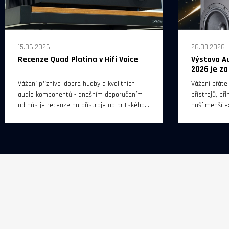
15.06.2026
26.03.2026
Recenze Quad Platina v Hifi Voice
Výstava A
2026 je z
Vážení příznivci dobré hudby a kvalitních
Vážení přáte
audio komponentů - dnešním doporučením
přístrojů, p
od nás je recenze na přístroje od britského
naší menší e
výrobce QUAD (Platina Stream a Platina
Video Show P
Integrated) - v internetovém magazínu Hifi
hotelu Diplo
Voice.