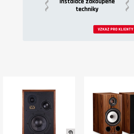
Instalace zakoupené
rozsahem a širokým vyzařovacím
techniky
úhlem.
VZKAZ PRO KLIENTY
K poslechu ve studiu