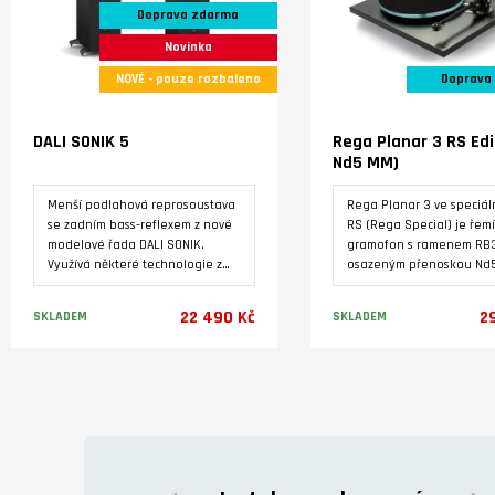
Doprava zdarma
Novinka
NOVÉ - pouze rozbaleno
Doprava
DALI SONIK 5
Rega Planar 3 RS Edi
Nd5 MM)
Menší podlahová reprosoustava
Rega Planar 3 ve speciáln
se zadním bass-reflexem z nové
RS (Rega Special) je řem
modelové řada DALI SONIK.
gramofon s ramenem RB
Využívá některé technologie z
osazeným přenoskou Nd
vyšších modelovových řad značky
Tichý 24V motor je pohá
DALI. Masivní ozvučnice s
dedikovaným napájecím 
22 490 Kč
2
SKLADEM
SKLADEM
výztuhami a masivními nožkami
Neo PSU MK2. Základna j
je osazená dvěma
vyrobená pevného HPL l
středobasovými reproduktory
s tmavým kovovým povrc
Varianty
Varianty
5,25'' s technologií SMC a
broušeného hliníku. Tichý
vysokotónovým reproduktorem s
motor pohání talíř
měkkou, ultra lehkou kalotovou
prostřednictvím referenč
membránou o průměru 29 mm.
hnacího řemene EBLT.
Vyznačuje se nízkým zkreslením,
vyrovnaným frekvenčním