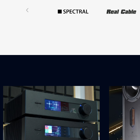
‹
za sebou přibližně 2 hodiny
provozu, navíc má z volitelného
příslušneství výrobcem
instalovaný špičkový
předzesilovač Phono MM.