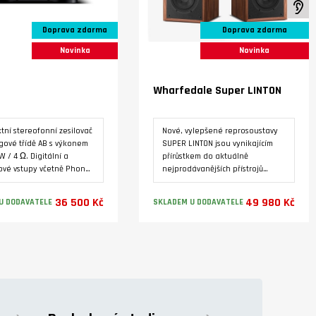
K
iu
Doprava zdarma
Doprava zdarma
Novinka
Novinka
Wharfedale Super LINTON
ní stereofonní zesilovač
Nové, vylepšené reprosoustavy
gové třídě AB s výkonem
SUPER LINTON jsou vynikajícím
W / 4 Ω. Digitální a
přírůstkem do aktuálně
ové vstupy včetně Phono
nejprodávanějších přístrojů
MI ARC. Bluetooth 5.1.
Heritage. Povrchová úprava je
ený alfanumerický LCD
dýhou ve třech barevných
36 500 Kč
49 980 Kč
U DODAVATELE
SKLADEM U DODAVATELE
 toroidní transformátor,
variantách.
aný sluchátkový
ač, výstup pro externí
Varianty
Varianty
 zesilovač.