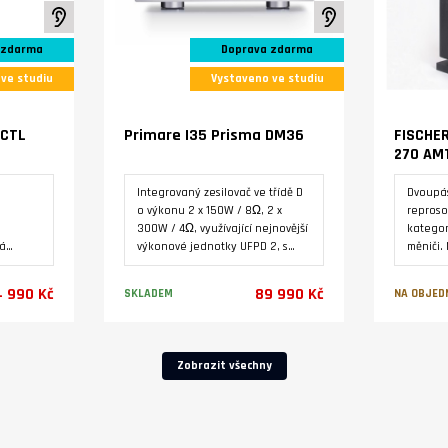
RCA, XL
K poslechu ve studiu
K poslechu ve stud
displej
Control
 zdarma
Doprava zdarma
(součá
přísluše
ve studiu
Vystaveno ve studiu
 CTL
Primare I35 Prisma DM36
FISCHER
270 AM
Integrovaný zesilovač ve třídě D
Dvoupá
o výkonu 2 x 150W / 8Ω, 2 x
reproso
300W / 4Ω, využívající nejnovější
kategor
ná
výkonové jednotky UFPD 2, s
měniči.
 v
instalovaným modulem D/A
z masivn
převodníku DM36 a modulem
Zakázko
 990 Kč
89 990 Kč
SKLADEM
NA OBJED
streameru SM35 Prisma.
Varianty
Zobrazit všechny