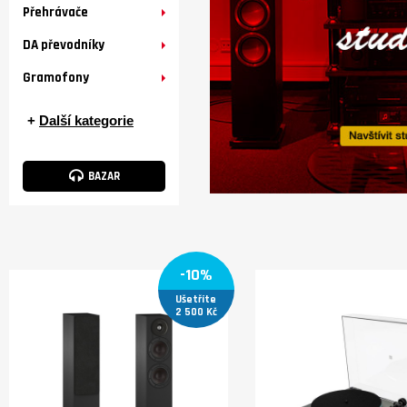
Přehrávače
DA převodníky
Gramofony
+
Další kategorie
BAZAR
-10%
Ušetříte
2 500 Kč