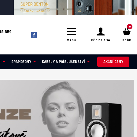
0
88 859
Menu
Přihlásit se
Košík
E
GRAMOFONY
KABELY A PŘÍSLUŠENSTVÍ
AKČNÍ CENY