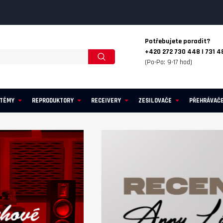
Potřebujete poradit?
+420 272 730 448 | 731 4
(Po-Pa: 9-17 hod)
STÉMY
REPRODUKTORY
RECEIVERY
ZESILOVAČE
PŘEHRÁVAČ