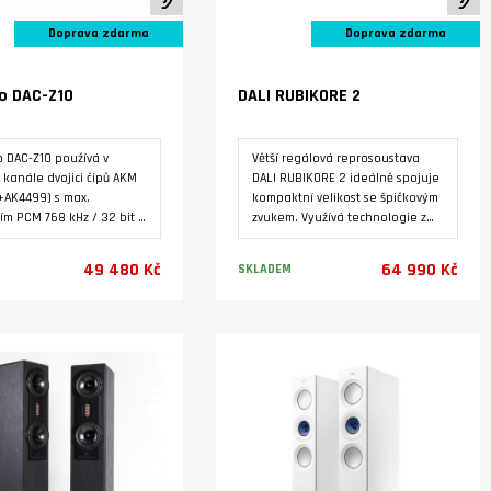
Doprava zdarma
Doprava zdarma
o DAC-Z10
DALI RUBIKORE 2
o DAC-Z10 používá v
Větší regálová reprosoustava
kanále dvojici čipů AKM
DALI RUBIKORE 2 ideálně spojuje
+AK4499) s max.
kompaktní velikost se špičkovým
ním PCM 768 kHz / 32 bit a
zvukem. Využívá technologie z
. Tři lineární napájecí
vlajkové lodi KORE. Masivní
 Symetrický analogový
ozvučnice tvoří dokonalý základ
49 480 Kč
64 990 Kč
SKLADEM
í koncový stupeň s
pro středobasový reproduktor s
 regulací výstupní
průměrem 165 mm (6½") s
R2R. Tepelně
membránou Clarity Cone™ a
Varianty
Varianty
zovaný zdroj taktovacího
výškového reproduktoru s
u OCXO. Sluchátkový
velkou citlivostí a ultralehkou
ač s automatickým
měkkou kalotou o průměru
náním impedance a
29mm bez ferrofluidu který
ním zisku. Digitální
vychází z EVO-K™ použitým ve
BT, PC USB-B, IIS,
vlajkové lodi KORE. Od sdružení
, optický/koaxiální, HDMI
specializovaných audiomagazínů
alogové vstupy/výstupy:
z 27 zemí EISA, které vybírá