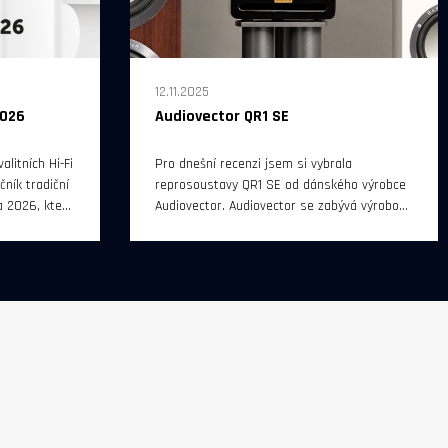
12.11.2025
2026
Audiovector QR1 SE
alitních Hi-Fi
Pro dnešní recenzi jsem si vybrala
ník tradiční
reprosoustavy QR1 SE od dánského výrobce
 2026, který
Audiovector. Audiovector se zabývá výrobou
2026 od 10
reprosoustav od roku 1979 a v současném
rague.
výrobním programu najdeme sérii QR SE
(jejíž nejmenší představitel bude vystaven
důkladné zkoušce) a vyšší sérii R, která je
rozdělena do tří kategorií (Signature,
Avantgarde, Arreté).