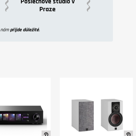
Poslechové studio v
Praze
o nám
přijde důležité
.
iu
K poslechu ve studiu
K