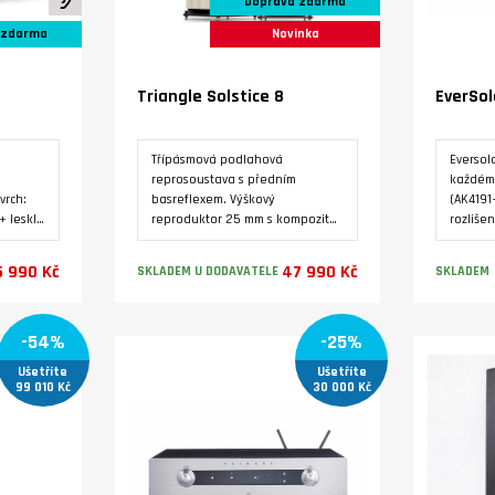
Doprava zdarma
 zdarma
Novinka
Triangle Solstice 8
EverSol
Třípásmová podlahová
Eversol
reprosoustava s předním
každém 
vrch:
basreflexem. Výškový
(AK4191
+ lesklý
reproduktor 25 mm s kompozitní
rozliše
ový
hořčíkovou kalotou. Středový
DSD 512
pozitní
reproduktor 16.5 cm. Dva basové
zdroje.
 990 Kč
47 990 Kč
SKLADEM U DODAVATELE
SKLADEM
vý
reproduktor s papírovou
výstupn
konkávní membránou 16.5 cm
přesnou
bez prachovky. Kmitočtový
úrovně 
Varianty
-54%
-25%
ový
rozsah 38 Hz - 22000 Hz.
stabili
Jmenovitá impedance 8 Ω.
kmitočt
Ušetříte
Ušetříte
Ω.
Citlivost 91 dB. Maximální
zesilov
99 010 Kč
30 000 Kč
zatížení 130 W. Ideální pro
rozpoz
o
místnosti od 15 do 50 m2.
nastave
beno ve
vstupy: 
AES/EBU
ARC. An