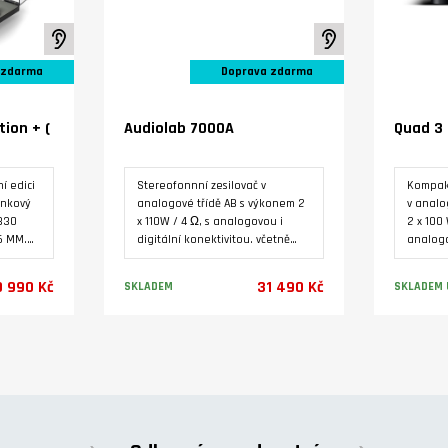
K poslechu ve studiu
K poslechu ve stud
 zdarma
Doprava zdarma
tion + (
Audiolab 7000A
Quad 3
í edici
Stereofonnní zesilovač v
Kompakt
ínkový
analogové třídě AB s výkonem 2
v analo
330
x 110W / 4 Ω, s analogovou i
2 x 100 
5 MM.
digitální konektivitou. včetně
analog
něn
Phono MM, HDMI ARC a USB B
MM a HD
zdrojem
pro počítač. 32-bitový D/A
Podsvíc
9 990 Kč
31 490 Kč
SKLADEM
SKLADEM 
e
převodník ES9038Q2M, MQA
displej,
aminátu
dekodér, Bluetooth (aptX/aptX
dedikov
hem z
LL.
zesilov
Varianty
 24 V
koncový
ního