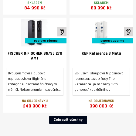
Německu.
převodníku DM36 a modulem
SKLADEM
SKLADEM
84 990 Kč
89 990 Kč
streameru SM35 Prisma.
K poslechu ve studiu
K 
Doprava zdarma
Doprava zdarma
FISCHER & FISCHER SN/SL 270
KEF Reference 3 Meta
AMT
Dvoupásmová sloupová
Exkluzivní sloupová třípásmová
reprosoustava High-End
reprosoustava z řady The
kategorie, osazená špičkovými
Reference. je osazený 12th
měniči. Nekompromisní ozvučnice
generací koaxiálního
z masivní přírodní břidlice.
reproduktoru Uni-Q® s
Zakázková výroba v Německu..
technologií MAT™ a dvojicí
NA OBJEDNÁVKU
NA OBJEDNÁVKU
249 900 Kč
398 000 Kč
basových reproduktorů o
průměru 165 mm symetricky
uspořádaných kolem
Zobrazit všechny
reproduktoru Uni-Q .2 x 3 černé,
magneticky fixované mřížky
reproduktorů REF 3 GRILLE Pack