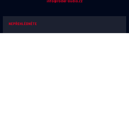
info@rodel-audio.cz
NEPŘEHLÉDNĚTE
Naše realizace
Magazín
Poradna
Výrobci
NEŽ OBJEDNÁTE
Doprava a platba
O nákupu
Poslechové studio
SERVIS A REKLAMACE
Reklamace
Odstoupení od smlouvy
Ochrana osobních údajů