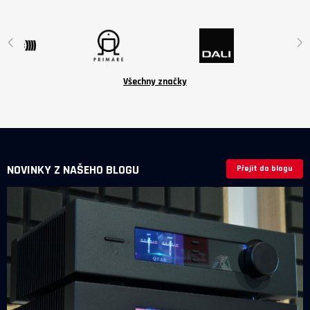
jsou volitelné příslušenství v ceně
6 190 Kč.
‹
›
Všechny značky
NOVINKY Z NAŠEHO BLOGU
Přejít do blogu