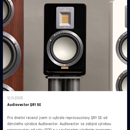
12.11.2025
Audiovector QR1 SE
Pro dnešní recenzi jsem si vybrala reprosoustavy QR1 SE od
dánského výrobce Audiovector. Audiovector se zabývá výrobou
reprosoustav od roku 1979 a v současném výrobním programu