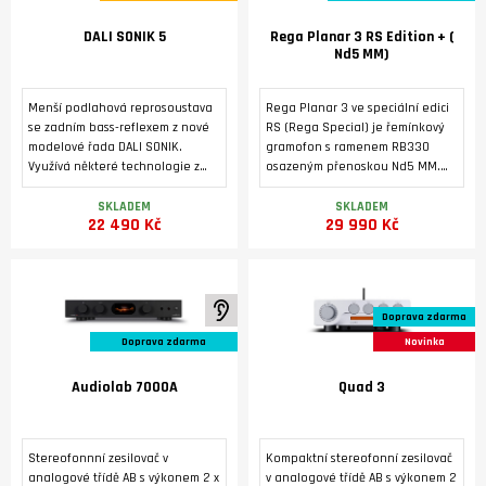
DALI SONIK 5
Rega Planar 3 RS Edition + (
Nd5 MM)
Menší podlahová reprosoustava
Rega Planar 3 ve speciální edici
se zadním bass-reflexem z nové
RS (Rega Special) je řemínkový
modelové řada DALI SONIK.
gramofon s ramenem RB330
Využívá některé technologie z
osazeným přenoskou Nd5 MM.
vyšších modelovových řad značky
Tichý 24V motor je poháněn
DALI. Masivní ozvučnice s
dedikovaným napájecím zdrojem
SKLADEM
SKLADEM
22 490 Kč
29 990 Kč
výztuhami a masivními nožkami je
Neo PSU MK2. Základna je
osazená dvěma středobasovými
vyrobená pevného HPL laminátu
reproduktory 5,25'' s technologií
s tmavým kovovým povrchem z
SMC a vysokotónovým
broušeného hliníku. Tichý 24 V
reproduktorem s měkkou, ultra
motor pohání talíř
K poslechu ve studiu
Doprava zdarma
lehkou kalotovou membránou o
prostřednictvím referenčního
průměru 29 mm. Vyznačuje se
hnacího řemene EBLT.
Doprava zdarma
Novinka
nízkým zkreslením, vyrovnaným
frekvenčním rozsahem a širokým
Audiolab 7000A
Quad 3
vyzařovacím úhlem.
Stereofonnní zesilovač v
Kompaktní stereofonní zesilovač
analogové třídě AB s výkonem 2 x
v analogové třídě AB s výkonem 2