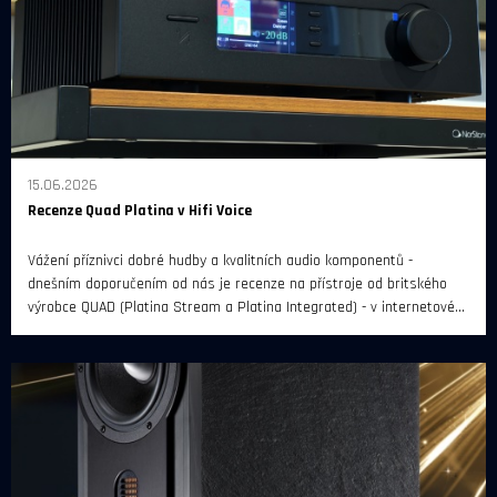
15.06.2026
Recenze Quad Platina v Hifi Voice
Vážení příznivci dobré hudby a kvalitních audio komponentů -
dnešním doporučením od nás je recenze na přístroje od britského
výrobce QUAD (Platina Stream a Platina Integrated) - v internetovém
magazínu Hifi Voice.