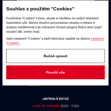
Souhlas s použitím "Cookies"
Používáme "Cookies" k tomu, abyste si návštěvu na našich stránkách
maximálně užili. Mohou sloužit k personalizaci obsahu a reklam, k
analýze návštěvnosti a ke zobrazení různých pluginů třetích stran (např.
socialní sítě, online chat).
Vaše nastavení "Cookies" a další informace najdete na stránce
nastavení
"Cookies".
Poslechové studio
Ručně upravit
Po - pá:
9:00 - 12:00 / 13:00 - 17:00
So:
dle dohody
Povolit vše
Adresa
U Továren 261/27, 102 00 Praha 10,
Hostivař
JAKÝKOLIV DOTAZ
+420 731 488 859
(9:00 - 17:00)