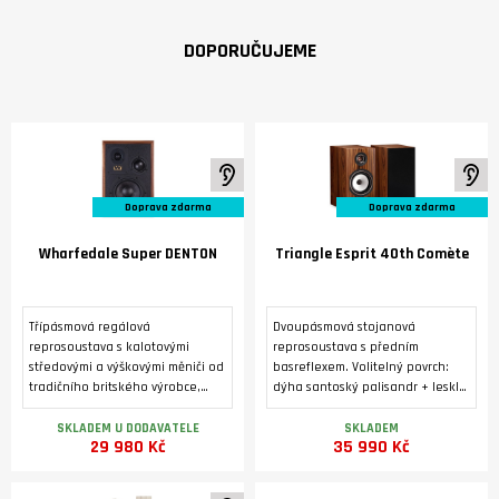
DOPORUČUJEME
K poslechu ve studiu
K 
Doprava zdarma
Doprava zdarma
Wharfedale Super DENTON
Triangle Esprit 40th Comète
Třípásmová regálová
Dvoupásmová stojanová
reprosoustava s kalotovými
reprosoustava s předním
středovými a výškovými měniči od
basreflexem. Volitelný povrch:
tradičního britského výrobce,
dýha santoský palisandr + lesklý
vyráběná ve třech barevných
lak, nebo zlatý dub. Výškový
variantách. Luxusní úprava s
reproduktor 25 mm s kompozitní
SKLADEM U DODAVATELE
SKLADEM
29 980 Kč
35 990 Kč
pravou dýhou.
hořčíkovou kalotou. Basový
reproduktor s papírovou
kuželovou membránou o průměru