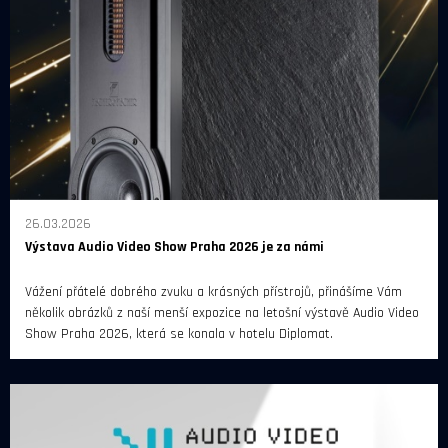
26.03.2026
Výstava Audio Video Show Praha 2026 je za námi
Vážení přátelé dobrého zvuku a krásných přístrojů, přinášíme Vám
několik obrázků z naší menší expozice na letošní výstavě Audio Video
Show Praha 2026, která se konala v hotelu Diplomat.