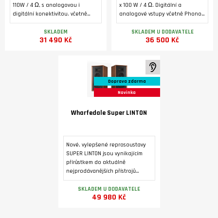
110W / 4 Ω, s analogovou i
x 100 W / 4 Ω. Digitální a
digitální konektivitou. včetně
analogové vstupy včetně Phono
Phono MM, HDMI ARC a USB B pro
MM a HDMI ARC. Bluetooth 5.1.
počítač. 32-bitový D/A převodník
Podsvícený alfanumerický LCD
SKLADEM
SKLADEM U DODAVATELE
31 490 Kč
36 500 Kč
ES9038Q2M, MQA dekodér,
displej, toroidní transformátor,
Bluetooth (aptX/aptX LL.
dedikovaný sluchátkový
zesilovač, výstup pro externí
koncový zesilovač.
K poslechu ve studiu
Doprava zdarma
Novinka
Wharfedale Super LINTON
Nové, vylepšené reprosoustavy
SUPER LINTON jsou vynikajícím
přírůstkem do aktuálně
nejprodávanějších přístrojů
Heritage. Povrchová úprava je
dýhou ve třech barevných
SKLADEM U DODAVATELE
49 980 Kč
variantách.