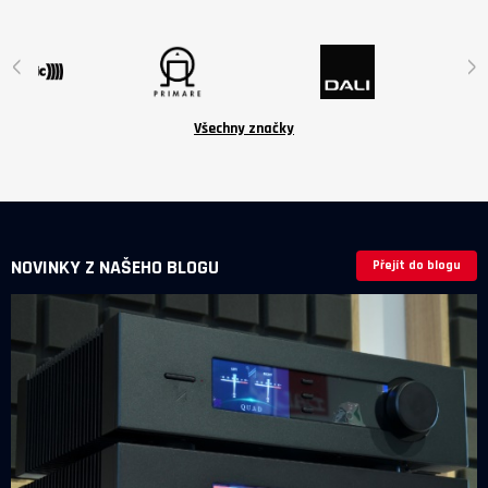
jsou volitelné příslušenství v ceně
6 190 Kč.
‹
›
Všechny značky
NOVINKY Z NAŠEHO BLOGU
Přejít do blogu