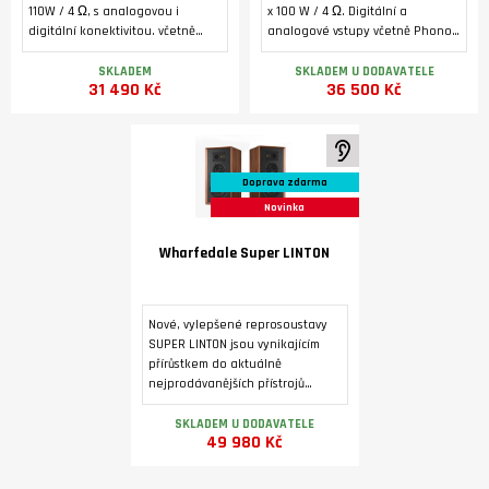
110W / 4 Ω, s analogovou i
x 100 W / 4 Ω. Digitální a
digitální konektivitou. včetně
analogové vstupy včetně Phono
Phono MM, HDMI ARC a USB B pro
MM a HDMI ARC. Bluetooth 5.1.
počítač. 32-bitový D/A převodník
Podsvícený alfanumerický LCD
SKLADEM
SKLADEM U DODAVATELE
31 490 Kč
36 500 Kč
ES9038Q2M, MQA dekodér,
displej, toroidní transformátor,
Bluetooth (aptX/aptX LL.
dedikovaný sluchátkový
zesilovač, výstup pro externí
koncový zesilovač.
K poslechu ve studiu
Doprava zdarma
Novinka
Wharfedale Super LINTON
Nové, vylepšené reprosoustavy
SUPER LINTON jsou vynikajícím
přírůstkem do aktuálně
nejprodávanějších přístrojů
Heritage. Povrchová úprava je
dýhou ve třech barevných
SKLADEM U DODAVATELE
49 980 Kč
variantách.