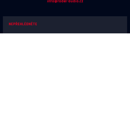
info@rodel-audio.cz
NEPŘEHLÉDNĚTE
Naše realizace
Magazín
Poradna
Výrobci
NEŽ OBJEDNÁTE
Doprava a platba
O nákupu
Poslechové studio
SERVIS A REKLAMACE
Reklamace
Odstoupení od smlouvy
Ochrana osobních údajů