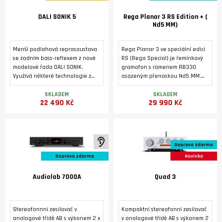
DALI SONIK 5
Rega Planar 3 RS Edition + (
Nd5 MM)
Menší podlahová reprosoustava
Rega Planar 3 ve speciální edici
se zadním bass-reflexem z nové
RS (Rega Special) je řemínkový
modelové řada DALI SONIK.
gramofon s ramenem RB330
Využívá některé technologie z
osazeným přenoskou Nd5 MM.
vyšších modelovových řad značky
Tichý 24V motor je poháněn
DALI. Masivní ozvučnice s
dedikovaným napájecím zdrojem
SKLADEM
SKLADEM
22 490 Kč
29 990 Kč
výztuhami a masivními nožkami je
Neo PSU MK2. Základna je
osazená dvěma středobasovými
vyrobená pevného HPL laminátu
reproduktory 5,25'' s technologií
s tmavým kovovým povrchem z
SMC a vysokotónovým
broušeného hliníku. Tichý 24 V
reproduktorem s měkkou, ultra
motor pohání talíř
K poslechu ve studiu
Doprava zdarma
lehkou kalotovou membránou o
prostřednictvím referenčního
průměru 29 mm. Vyznačuje se
hnacího řemene EBLT.
Doprava zdarma
Novinka
nízkým zkreslením, vyrovnaným
frekvenčním rozsahem a širokým
Audiolab 7000A
Quad 3
vyzařovacím úhlem.
Stereofonnní zesilovač v
Kompaktní stereofonní zesilovač
analogové třídě AB s výkonem 2 x
v analogové třídě AB s výkonem 2