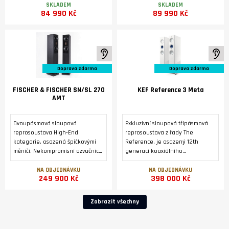
Německu.
převodníku DM36 a modulem
SKLADEM
SKLADEM
84 990 Kč
89 990 Kč
streameru SM35 Prisma.
K poslechu ve studiu
K 
Doprava zdarma
Doprava zdarma
FISCHER & FISCHER SN/SL 270
KEF Reference 3 Meta
AMT
Dvoupásmová sloupová
Exkluzivní sloupová třípásmová
reprosoustava High-End
reprosoustava z řady The
kategorie, osazená špičkovými
Reference. je osazený 12th
měniči. Nekompromisní ozvučnice
generací koaxiálního
z masivní přírodní břidlice.
reproduktoru Uni-Q® s
Zakázková výroba v Německu..
technologií MAT™ a dvojicí
NA OBJEDNÁVKU
NA OBJEDNÁVKU
249 900 Kč
398 000 Kč
basových reproduktorů o
průměru 165 mm symetricky
uspořádaných kolem
Zobrazit všechny
reproduktoru Uni-Q .2 x 3 černé,
magneticky fixované mřížky
reproduktorů REF 3 GRILLE Pack