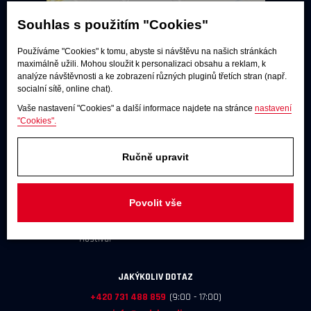
Souhlas s použitím "Cookies"
Používáme "Cookies" k tomu, abyste si návštěvu na našich stránkách
maximálně užili. Mohou sloužit k personalizaci obsahu a reklam, k
analýze návštěvnosti a ke zobrazení různých pluginů třetích stran (např.
socialní sítě, online chat).
Vaše nastavení "Cookies" a další informace najdete na stránce
nastavení
"Cookies".
Poslechové studio
Ručně upravit
Po - pá:
9:00 - 12:00 / 13:00 - 17:00
So:
dle dohody
Povolit vše
Adresa
U Továren 261/27, 102 00 Praha 10,
Hostivař
JAKÝKOLIV DOTAZ
+420 731 488 859
(9:00 - 17:00)