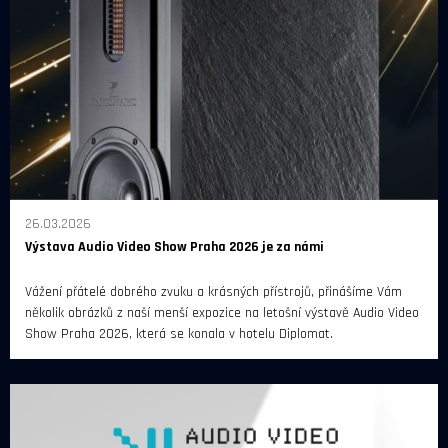
26.03.2026
Výstava Audio Video Show Praha 2026 je za námi
Vážení přátelé dobrého zvuku a krásných přístrojů, přinášíme Vám
několik obrázků z naší menší expozice na letošní výstavě Audio Video
Show Praha 2026, která se konala v hotelu Diplomat.