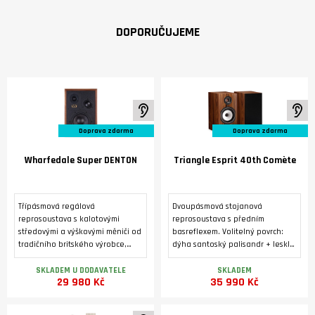
DOPORUČUJEME
K poslechu ve studiu
K 
Doprava zdarma
Doprava zdarma
Wharfedale Super DENTON
Triangle Esprit 40th Comète
Třípásmová regálová
Dvoupásmová stojanová
reprosoustava s kalotovými
reprosoustava s předním
středovými a výškovými měniči od
basreflexem. Volitelný povrch:
tradičního britského výrobce,
dýha santoský palisandr + lesklý
vyráběná ve třech barevných
lak, nebo zlatý dub. Výškový
variantách. Luxusní úprava s
reproduktor 25 mm s kompozitní
SKLADEM U DODAVATELE
SKLADEM
29 980 Kč
35 990 Kč
pravou dýhou.
hořčíkovou kalotou. Basový
reproduktor s papírovou
kuželovou membránou o průměru