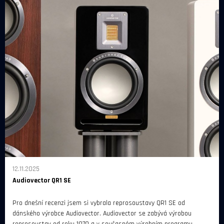
12.11.2025
Audiovector QR1 SE
Pro dnešní recenzi jsem si vybrala reprosoustavy QR1 SE od
dánského výrobce Audiovector. Audiovector se zabývá výrobou
reprosoustav od roku 1979 a v současném výrobním programu