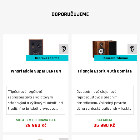
DOPORUČUJEME
K poslechu ve studiu
K 
Doprava zdarma
Doprava zdarma
Wharfedale Super DENTON
Triangle Esprit 40th Comète
Třípásmová regálová
Dvoupásmová stojanová
reprosoustava s kalotovými
reprosoustava s předním
středovými a výškovými měniči od
basreflexem. Volitelný povrch:
tradičního britského výrobce,
dýha santoský palisandr + lesklý
vyráběná ve třech barevných
lak, nebo zlatý dub. Výškový
variantách. Luxusní úprava s
reproduktor 25 mm s kompozitní
SKLADEM U DODAVATELE
SKLADEM
29 980 Kč
35 990 Kč
pravou dýhou.
hořčíkovou kalotou. Basový
reproduktor s papírovou
kuželovou membránou o průměru