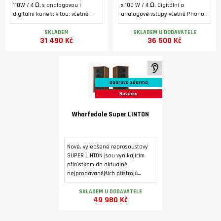
110W / 4 Ω, s analogovou i
x 100 W / 4 Ω. Digitální a
digitální konektivitou. včetně
analogové vstupy včetně Phono
Phono MM, HDMI ARC a USB B pro
MM a HDMI ARC. Bluetooth 5.1.
počítač. 32-bitový D/A převodník
Podsvícený alfanumerický LCD
SKLADEM
SKLADEM U DODAVATELE
31 490 Kč
36 500 Kč
ES9038Q2M, MQA dekodér,
displej, toroidní transformátor,
Bluetooth (aptX/aptX LL.
dedikovaný sluchátkový
zesilovač, výstup pro externí
koncový zesilovač.
K poslechu ve studiu
Doprava zdarma
Novinka
Wharfedale Super LINTON
Nové, vylepšené reprosoustavy
SUPER LINTON jsou vynikajícím
přírůstkem do aktuálně
nejprodávanějších přístrojů
Heritage. Povrchová úprava je
dýhou ve třech barevných
SKLADEM U DODAVATELE
49 980 Kč
variantách.