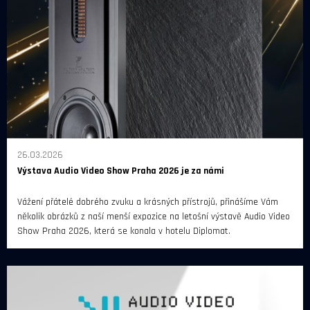
26.03.2026
Výstava Audio Video Show Praha 2026 je za námi
Vážení přátelé dobrého zvuku a krásných přístrojů, přinášíme Vám
několik obrázků z naší menší expozice na letošní výstavě Audio Video
Show Praha 2026, která se konala v hotelu Diplomat.