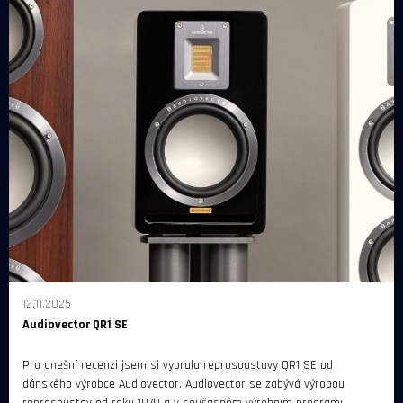
12.11.2025
Audiovector QR1 SE
Pro dnešní recenzi jsem si vybrala reprosoustavy QR1 SE od
dánského výrobce Audiovector. Audiovector se zabývá výrobou
reprosoustav od roku 1979 a v současném výrobním programu