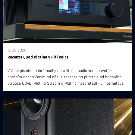
15.06.2026
Recenze Quad Platina v Hifi Voice
Vážení příznivci dobré hudby a kvalitních audio komponentů -
dnešním doporučením od nás je recenze na přístroje od britského
výrobce QUAD (Platina Stream a Platina Integrated) - v internetovém
magazínu Hifi Voice.