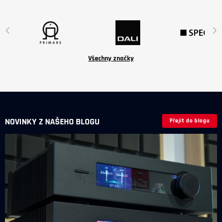
jsou volitelné příslušenství v ceně
6 190 Kč.
‹
›
Všechny značky
NOVINKY Z NAŠEHO BLOGU
Přejít do blogu