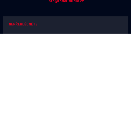
info@rodel-audio.cz
NEPŘEHLÉDNĚTE
Naše realizace
Magazín
Poradna
Výrobci
NEŽ OBJEDNÁTE
Doprava a platba
O nákupu
Poslechové studio
SERVIS A REKLAMACE
Reklamace
Odstoupení od smlouvy
Ochrana osobních údajů