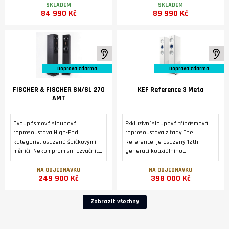
Německu.
převodníku DM36 a modulem
SKLADEM
SKLADEM
84 990 Kč
89 990 Kč
streameru SM35 Prisma.
K poslechu ve studiu
K 
Doprava zdarma
Doprava zdarma
FISCHER & FISCHER SN/SL 270
KEF Reference 3 Meta
AMT
Dvoupásmová sloupová
Exkluzivní sloupová třípásmová
reprosoustava High-End
reprosoustava z řady The
kategorie, osazená špičkovými
Reference. je osazený 12th
měniči. Nekompromisní ozvučnice
generací koaxiálního
z masivní přírodní břidlice.
reproduktoru Uni-Q® s
Zakázková výroba v Německu..
technologií MAT™ a dvojicí
NA OBJEDNÁVKU
NA OBJEDNÁVKU
249 900 Kč
398 000 Kč
basových reproduktorů o
průměru 165 mm symetricky
uspořádaných kolem
Zobrazit všechny
reproduktoru Uni-Q .2 x 3 černé,
magneticky fixované mřížky
reproduktorů REF 3 GRILLE Pack