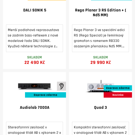
DALI SONIK 5
Rega Planar 3 RS Edition + (
Nd5 MM)
Menší podlahová reprosoustava
Rega Planar 3 ve speciální edici
se zadním bass-reflexem z nové
RS (Rega Special) je řemínkový
modelové řada DALI SONIK.
gramofon s ramenem RB330
Využívá některé technologie z
osazeným přenoskou Nd5 MM.
vyšších modelovových řad značky
Tichý 24V motor je poháněn
DALI. Masivní ozvučnice s
dedikovaným napájecím zdrojem
SKLADEM
SKLADEM
22 490 Kč
29 990 Kč
výztuhami a masivními nožkami je
Neo PSU MK2. Základna je
osazená dvěma středobasovými
vyrobená pevného HPL laminátu
reproduktory 5,25'' s technologií
s tmavým kovovým povrchem z
SMC a vysokotónovým
broušeného hliníku. Tichý 24 V
reproduktorem s měkkou, ultra
motor pohání talíř
K poslechu ve studiu
Doprava zdarma
lehkou kalotovou membránou o
prostřednictvím referenčního
průměru 29 mm. Vyznačuje se
hnacího řemene EBLT.
Doprava zdarma
Novinka
nízkým zkreslením, vyrovnaným
frekvenčním rozsahem a širokým
Audiolab 7000A
Quad 3
vyzařovacím úhlem.
Stereofonnní zesilovač v
Kompaktní stereofonní zesilovač
analogové třídě AB s výkonem 2 x
v analogové třídě AB s výkonem 2