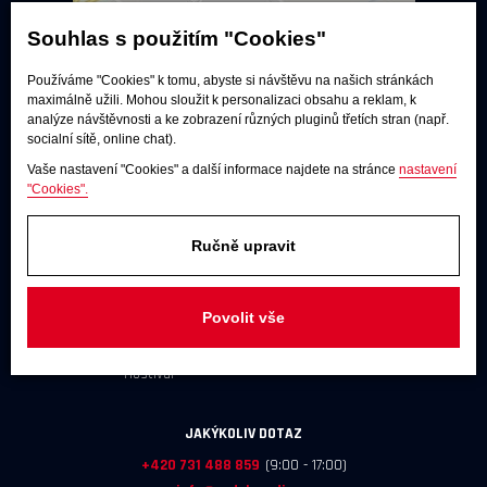
Souhlas s použitím "Cookies"
Používáme "Cookies" k tomu, abyste si návštěvu na našich stránkách
maximálně užili. Mohou sloužit k personalizaci obsahu a reklam, k
analýze návštěvnosti a ke zobrazení různých pluginů třetích stran (např.
socialní sítě, online chat).
Vaše nastavení "Cookies" a další informace najdete na stránce
nastavení
"Cookies".
Poslechové studio
Ručně upravit
Po - pá:
9:00 - 12:00 / 13:00 - 17:00
So:
dle dohody
Povolit vše
Adresa
U Továren 261/27, 102 00 Praha 10,
Hostivař
JAKÝKOLIV DOTAZ
+420 731 488 859
(9:00 - 17:00)