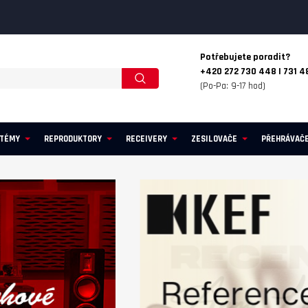
Potřebujete poradit?
+420 272 730 448 | 731 4
(Po-Pa: 9-17 hod)
STÉMY
REPRODUKTORY
RECEIVERY
ZESILOVAČE
PŘEHRÁVAČ