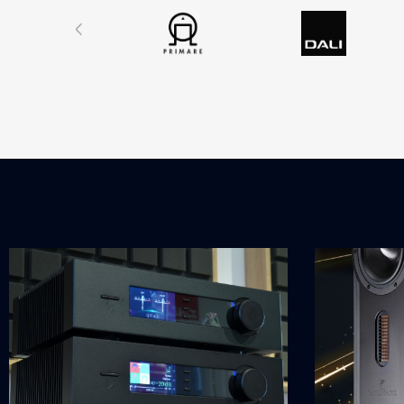
‹
za sebou přibližně 2 hodiny
provozu, navíc má z volitelného
příslušneství výrobcem
instalovaný špičkový
předzesilovač Phono MM.