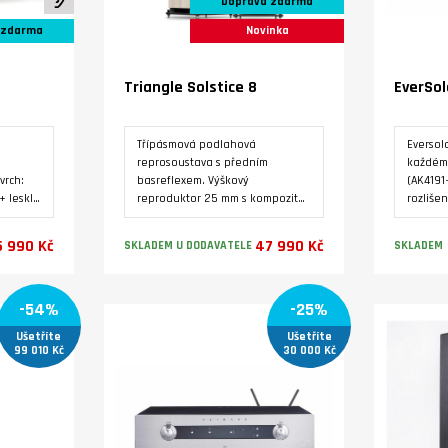
Doprava zdarma
 zdarma
Novinka
Triangle Solstice 8
EverSol
Třípásmová podlahová
Eversol
reprosoustava s předním
každém 
vrch:
basreflexem. Výškový
(AK4191
+ lesklý
reproduktor 25 mm s kompozitní
rozliše
ový
hořčíkovou kalotou. Středový
DSD 512
pozitní
reproduktor 16.5 cm. Dva basové
zdroje.
 990 Kč
47 990 Kč
SKLADEM U DODAVATELE
SKLADEM
vý
reproduktor s papírovou
výstupn
konkávní membránou 16.5 cm
přesnou
bez prachovky. Kmitočtový
úrovně 
Varianty
-54%
-25%
ový
rozsah 38 Hz - 22000 Hz.
stabili
Jmenovitá impedance 8 Ω.
kmitočt
Ušetříte
Ušetříte
Ω.
Citlivost 91 dB. Maximální
zesilov
99 010 Kč
30 000 Kč
zatížení 130 W. Ideální pro
rozpoz
o
místnosti od 15 do 50 m2.
nastave
beno ve
vstupy: 
AES/EBU
ARC. An