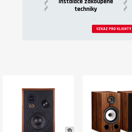
Instalace zakoupené
rozsahem a širokým vyzařovacím
techniky
úhlem.
VZKAZ PRO KLIENTY
K poslechu ve studiu