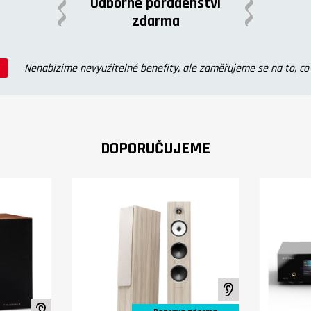
Odborné poradenství
zdarma
Nenabizime nevyužitelné benefity, ale zaměřujeme se na to, c
DOPORUČUJEME
K poslechu ve stud
K poslechu ve studiu