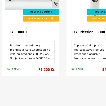
K poslechu ve studiu
Doprava zdarma
Doprava
Vystaveno ve studiu
Vystaveno 
T+A R 1000 E
T+A Criterion S 2100
Receiver a multizdrojový
Třípásmová sloupová
přehrávač s CD a DA převodník s
reprosoustava High-End
výstupním výkonem 180 W / 4 Ω.
kategorie s ozvučnicí
Spojení komponetů PA 1000 E a
transmission line, osaze
MP 1000 E do jedné skříně. FM /
špičkovými měniči. Výroba
DAB+ tuner, podpora hudebních
Německu.
74 990 Kč
84
SKLADEM
SKLADEM
služeb Qobuz, Deezer a Tidal,
placené platformy ROON a
internetových rádií. USB vstupy
Varianty
Varianty
pro paměťová média,
technologie bezdrátového
přenosu zvuku Bluetooth AptX.
Digitální a analové vstupy a
výstupy pro další zařízení.
Přístroj je ve stavu nového a má