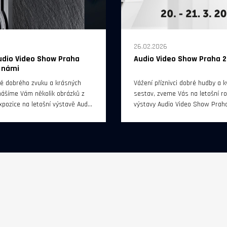
26.02.2026
udio Video Show Praha
Audio Video Show Praha 
a námi
lé dobrého zvuku a krásných
Vážení příznivci dobré hudby a kv
řinášíme Vám několik obrázků z
sestav, zveme Vás na letošní roč
xpozice na letošní výstavě Audio
výstavy Audio Video Show Praha
raha 2026, která se konala v
se bude konat 20. a 21. března 
mat.
do 18 hodin v hotelu Diplomat P