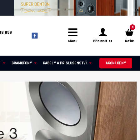
0
88 859
Menu
Přihlásit se
Košík
E
GRAMOFONY
KABELY A PŘÍSLUŠENSTVÍ
AKČNÍ CENY