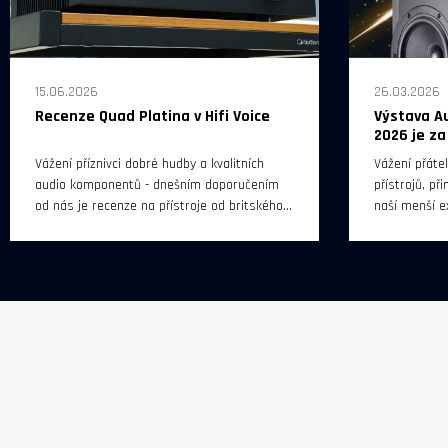
15.06.2026
26.03.2026
Recenze Quad Platina v Hifi Voice
Výstava A
2026 je z
Vážení příznivci dobré hudby a kvalitních
Vážení přáte
audio komponentů - dnešním doporučením
přístrojů, p
od nás je recenze na přístroje od britského
naší menší e
výrobce QUAD (Platina Stream a Platina
Video Show P
Integrated) - v internetovém magazínu Hifi
hotelu Diplo
Voice.