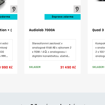
K poslechu ve studiu
K poslechu ve stud
 zdarma
Doprava zdarma
tion + (
Audiolab 7000A
Quad 3
í edici
Stereofonnní zesilovač v
Kompakt
ínkový
analogové třídě AB s výkonem 2
v analo
330
x 110W / 4 Ω, s analogovou i
2 x 100 
5 MM.
digitální konektivitou. včetně
analog
něn
Phono MM, HDMI ARC a USB B
MM a HD
zdrojem
pro počítač. 32-bitový D/A
Podsvíc
9 990 Kč
31 490 Kč
SKLADEM
SKLADEM 
e
převodník ES9038Q2M, MQA
displej,
aminátu
dekodér, Bluetooth (aptX/aptX
dedikov
hem z
LL.
zesilov
Varianty
 24 V
koncový
ního