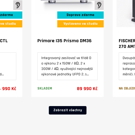
RCA, XL
K poslechu ve studiu
K poslechu ve stud
displej
Control
 zdarma
Doprava zdarma
(součá
přísluše
ve studiu
Vystaveno ve studiu
 CTL
Primare I35 Prisma DM36
FISCHER
270 AM
Integrovaný zesilovač ve třídě D
Dvoupá
o výkonu 2 x 150W / 8Ω, 2 x
reproso
300W / 4Ω, využívající nejnovější
kategor
ná
výkonové jednotky UFPD 2, s
měniči.
 v
instalovaným modulem D/A
z masivn
převodníku DM36 a modulem
Zakázko
 990 Kč
89 990 Kč
SKLADEM
NA OBJED
streameru SM35 Prisma.
Varianty
Zobrazit všechny