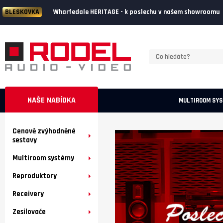
Wharfedale HERITAGE - k poslechu v našem showroomu
BLESKOVKA
NAŠE NABÍDKA
MULTIROOM SY
Cenově zvýhodněné
sestavy
Multiroom systémy
Reproduktory
Receivery
Zesilovače