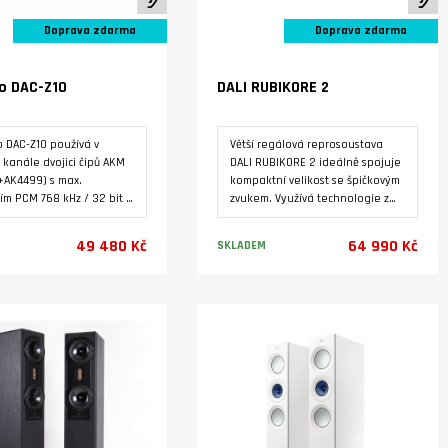
Doprava zdarma
Doprava zdarma
o DAC-Z10
DALI RUBIKORE 2
o DAC-Z10 používá v
Větší regálová reprosoustava
kanále dvojici čipů AKM
DALI RUBIKORE 2 ideálně spojuje
+AK4499) s max.
kompaktní velikost se špičkovým
ním PCM 768 kHz / 32 bit a
zvukem. Využívá technologie z
. Tři lineární napájecí
vlajkové lodi KORE. Masivní
 Symetrický analogový
ozvučnice tvoří dokonalý základ
49 480 Kč
64 990 Kč
SKLADEM
í koncový stupeň s
pro středobasový reproduktor s
 regulací výstupní
průměrem 165 mm (6½") s
R2R. Tepelně
membránou Clarity Cone™ a
Varianty
Varianty
zovaný zdroj taktovacího
výškového reproduktoru s
u OCXO. Sluchátkový
velkou citlivostí a ultralehkou
ač s automatickým
měkkou kalotou o průměru
náním impedance a
29mm bez ferrofluidu který
ním zisku. Digitální
vychází z EVO-K™ použitým ve
BT, PC USB-B, IIS,
vlajkové lodi KORE. Od sdružení
, optický/koaxiální, HDMI
specializovaných audiomagazínů
alogové vstupy/výstupy:
z 27 zemí EISA, které vybírá