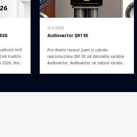
12.11.2025
2026
Audiovector QR1 SE
alitních Hi-Fi
Pro dnešní recenzi jsem si vybrala
ník tradiční
reprosoustavy QR1 SE od dánského výrobce
 2026, který
Audiovector. Audiovector se zabývá výrobou
2026 od 10
reprosoustav od roku 1979 a v současném
rague.
výrobním programu najdeme sérii QR SE
(jejíž nejmenší představitel bude vystaven
důkladné zkoušce) a vyšší sérii R, která je
rozdělena do tří kategorií (Signature,
Avantgarde, Arreté).