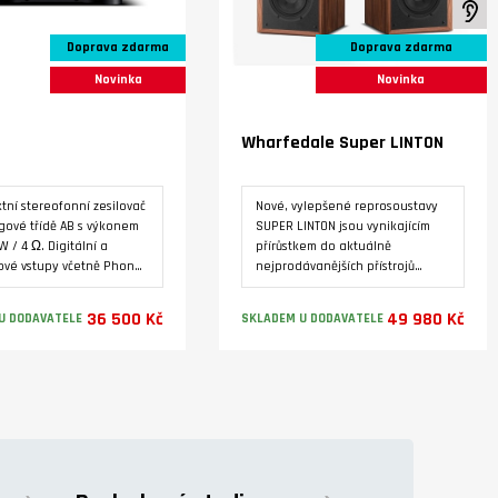
K
iu
Doprava zdarma
Doprava zdarma
Novinka
Novinka
Wharfedale Super LINTON
ní stereofonní zesilovač
Nové, vylepšené reprosoustavy
gové třídě AB s výkonem
SUPER LINTON jsou vynikajícím
W / 4 Ω. Digitální a
přírůstkem do aktuálně
ové vstupy včetně Phono
nejprodávanějších přístrojů
MI ARC. Bluetooth 5.1.
Heritage. Povrchová úprava je
ený alfanumerický LCD
dýhou ve třech barevných
36 500 Kč
49 980 Kč
U DODAVATELE
SKLADEM U DODAVATELE
 toroidní transformátor,
variantách.
aný sluchátkový
ač, výstup pro externí
Varianty
Varianty
 zesilovač.