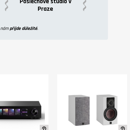
Poslechové studio v
Praze
o nám
přijde důležité
.
iu
K poslechu ve studiu
K