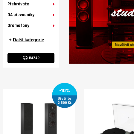
Přehrávače
DA převodníky
Gramofony
+
Další kategorie
BAZAR
-10%
Ušetříte
2 500 Kč