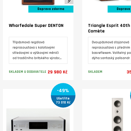
Doprava zdarma
Doprava
Wharfedale Super DENTON
Triangle Esprit 40th
Comète
Třípásmová regálová
Dvoupásmová stojanová
reprosoustava s kalotovými
reprosoustava s předním
středovými a výškovými měniči
basreflexem. Volitelný po
od tradičního britského výrobce,
dýha santoský palisandr 
vyráběná ve třech barevných
lak, nebo zlatý dub. Výšk
variantách. Luxusní úprava s
reproduktor 25 mm s kom
29 980 Kč
35
SKLADEM U DODAVATELE
SKLADEM
pravou dýhou.
hořčíkovou kalotou. Baso
reproduktor s papírovou
kuželovou membránou o
Varianty
Varianty
-49%
průměru 16.5 cm. Kmitočt
rozsah 47 Hz - 22000 Hz.
Ušetříte
Jmenovitá impedance 8 
73 010 Kč
Citlivost 90 dB. Maximální
zatížení 90 W. Ideální pr
místnosti do 35 m2. Vyro
Francii.