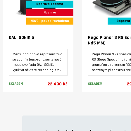
Doprava zdarma
Novinka
NOVÉ - pouze rozbaleno
Doprava
DALI SONIK 5
Rega Planar 3 RS Edi
Nd5 MM)
Menší podlahová reprosoustava
Rega Planar 3 ve speciáln
se zadním bass-reflexem z nové
RS (Rega Special) je řem
modelové řada DALI SONIK.
gramofon s ramenem RB
Využívá některé technologie z
osazeným přenoskou Nd
vyšších modelovových řad značky
Tichý 24V motor je pohá
DALI. Masivní ozvučnice s
dedikovaným napájecím 
22 490 Kč
2
SKLADEM
SKLADEM
výztuhami a masivními nožkami
Neo PSU MK2. Základna j
je osazená dvěma
vyrobená pevného HPL l
středobasovými reproduktory
s tmavým kovovým povrc
Varianty
Varianty
5,25'' s technologií SMC a
broušeného hliníku. Tichý
vysokotónovým reproduktorem s
motor pohání talíř
měkkou, ultra lehkou kalotovou
prostřednictvím referenč
membránou o průměru 29 mm.
hnacího řemene EBLT.
Vyznačuje se nízkým zkreslením,
vyrovnaným frekvenčním