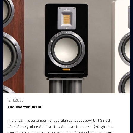
12.11.2025
Audiovector QR1 SE
Pro dnešní recenzi jsem si vybrala reprosoustavy QR1 SE od
dánského výrobce Audiovector. Audiovector se zabývá výrobou
reprosoustav od roku 1979 a v současném výrobním programu