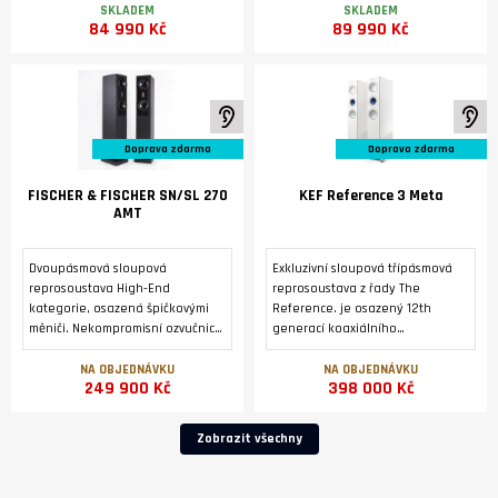
Německu.
převodníku DM36 a modulem
SKLADEM
SKLADEM
84 990 Kč
89 990 Kč
streameru SM35 Prisma.
K poslechu ve studiu
K 
Doprava zdarma
Doprava zdarma
FISCHER & FISCHER SN/SL 270
KEF Reference 3 Meta
AMT
Dvoupásmová sloupová
Exkluzivní sloupová třípásmová
reprosoustava High-End
reprosoustava z řady The
kategorie, osazená špičkovými
Reference. je osazený 12th
měniči. Nekompromisní ozvučnice
generací koaxiálního
z masivní přírodní břidlice.
reproduktoru Uni-Q® s
Zakázková výroba v Německu..
technologií MAT™ a dvojicí
NA OBJEDNÁVKU
NA OBJEDNÁVKU
249 900 Kč
398 000 Kč
basových reproduktorů o
průměru 165 mm symetricky
uspořádaných kolem
Zobrazit všechny
reproduktoru Uni-Q .2 x 3 černé,
magneticky fixované mřížky
reproduktorů REF 3 GRILLE Pack