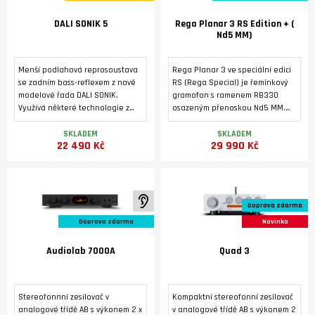
DALI SONIK 5
Rega Planar 3 RS Edition + (
Nd5 MM)
Menší podlahová reprosoustava
Rega Planar 3 ve speciální edici
se zadním bass-reflexem z nové
RS (Rega Special) je řemínkový
modelové řada DALI SONIK.
gramofon s ramenem RB330
Využívá některé technologie z
osazeným přenoskou Nd5 MM.
vyšších modelovových řad značky
Tichý 24V motor je poháněn
DALI. Masivní ozvučnice s
dedikovaným napájecím zdrojem
SKLADEM
SKLADEM
22 490 Kč
29 990 Kč
výztuhami a masivními nožkami je
Neo PSU MK2. Základna je
osazená dvěma středobasovými
vyrobená pevného HPL laminátu
reproduktory 5,25'' s technologií
s tmavým kovovým povrchem z
SMC a vysokotónovým
broušeného hliníku. Tichý 24 V
reproduktorem s měkkou, ultra
motor pohání talíř
K poslechu ve studiu
Doprava zdarma
lehkou kalotovou membránou o
prostřednictvím referenčního
průměru 29 mm. Vyznačuje se
hnacího řemene EBLT.
Doprava zdarma
Novinka
nízkým zkreslením, vyrovnaným
frekvenčním rozsahem a širokým
Audiolab 7000A
Quad 3
vyzařovacím úhlem.
Stereofonnní zesilovač v
Kompaktní stereofonní zesilovač
analogové třídě AB s výkonem 2 x
v analogové třídě AB s výkonem 2