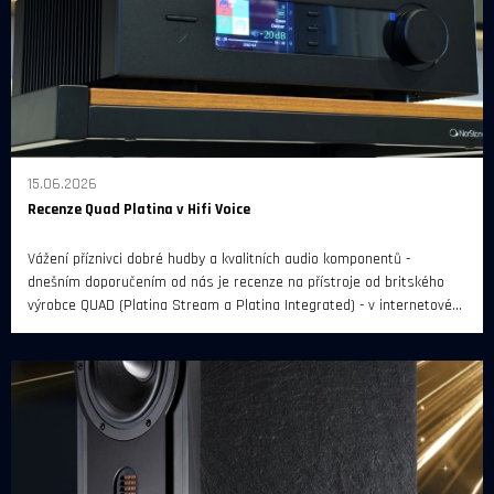
15.06.2026
Recenze Quad Platina v Hifi Voice
Vážení příznivci dobré hudby a kvalitních audio komponentů -
dnešním doporučením od nás je recenze na přístroje od britského
výrobce QUAD (Platina Stream a Platina Integrated) - v internetovém
magazínu Hifi Voice.