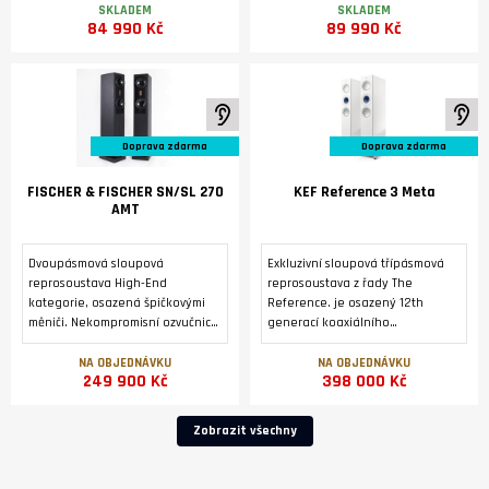
Německu.
převodníku DM36 a modulem
SKLADEM
SKLADEM
84 990 Kč
89 990 Kč
streameru SM35 Prisma.
K poslechu ve studiu
K 
Doprava zdarma
Doprava zdarma
FISCHER & FISCHER SN/SL 270
KEF Reference 3 Meta
AMT
Dvoupásmová sloupová
Exkluzivní sloupová třípásmová
reprosoustava High-End
reprosoustava z řady The
kategorie, osazená špičkovými
Reference. je osazený 12th
měniči. Nekompromisní ozvučnice
generací koaxiálního
z masivní přírodní břidlice.
reproduktoru Uni-Q® s
Zakázková výroba v Německu..
technologií MAT™ a dvojicí
NA OBJEDNÁVKU
NA OBJEDNÁVKU
249 900 Kč
398 000 Kč
basových reproduktorů o
průměru 165 mm symetricky
uspořádaných kolem
Zobrazit všechny
reproduktoru Uni-Q .2 x 3 černé,
magneticky fixované mřížky
reproduktorů REF 3 GRILLE Pack