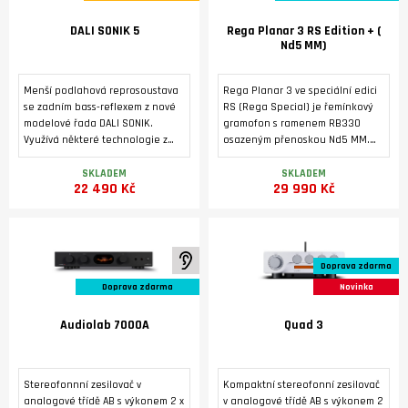
DALI SONIK 5
Rega Planar 3 RS Edition + (
Nd5 MM)
Menší podlahová reprosoustava
Rega Planar 3 ve speciální edici
se zadním bass-reflexem z nové
RS (Rega Special) je řemínkový
modelové řada DALI SONIK.
gramofon s ramenem RB330
Využívá některé technologie z
osazeným přenoskou Nd5 MM.
vyšších modelovových řad značky
Tichý 24V motor je poháněn
DALI. Masivní ozvučnice s
dedikovaným napájecím zdrojem
SKLADEM
SKLADEM
22 490 Kč
29 990 Kč
výztuhami a masivními nožkami je
Neo PSU MK2. Základna je
osazená dvěma středobasovými
vyrobená pevného HPL laminátu
reproduktory 5,25'' s technologií
s tmavým kovovým povrchem z
SMC a vysokotónovým
broušeného hliníku. Tichý 24 V
reproduktorem s měkkou, ultra
motor pohání talíř
K poslechu ve studiu
Doprava zdarma
lehkou kalotovou membránou o
prostřednictvím referenčního
průměru 29 mm. Vyznačuje se
hnacího řemene EBLT.
Doprava zdarma
Novinka
nízkým zkreslením, vyrovnaným
frekvenčním rozsahem a širokým
Audiolab 7000A
Quad 3
vyzařovacím úhlem.
Stereofonnní zesilovač v
Kompaktní stereofonní zesilovač
analogové třídě AB s výkonem 2 x
v analogové třídě AB s výkonem 2