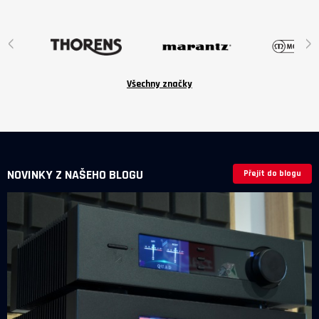
jsou volitelné příslušenství v ceně
6 190 Kč.
‹
›
Všechny značky
NOVINKY Z NAŠEHO BLOGU
Přejít do blogu