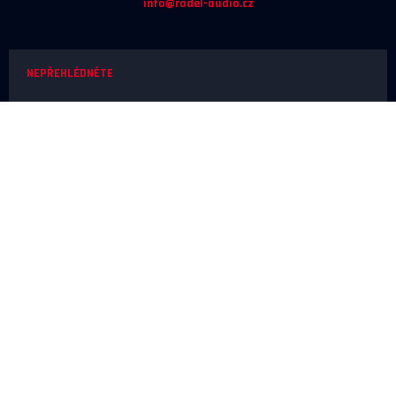
info@rodel-audio.cz
NEPŘEHLÉDNĚTE
Naše realizace
Magazín
Poradna
Výrobci
NEŽ OBJEDNÁTE
Doprava a platba
O nákupu
Poslechové studio
SERVIS A REKLAMACE
Reklamace
Odstoupení od smlouvy
Ochrana osobních údajů