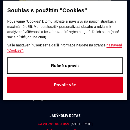
Souhlas s použitím "Cookies"
Používáme "Cookies" k tomu, abyste si návštěvu na našich stránkách
maximálně užili. Mohou sloužit k personalizaci obsahu a reklam, k
analýze návštěvnosti a ke zobrazení různých pluginů třetích stran (např.
socialní sítě, online chat).
Vaše nastavení "Cookies" a další informace najdete na stránce
nastavení
"Cookies".
Poslechové studio
Ručně upravit
Po - pá:
9:00 - 12:00 / 13:00 - 17:00
So:
dle dohody
Povolit vše
Adresa
U Továren 261/27, 102 00 Praha 10,
Hostivař
JAKÝKOLIV DOTAZ
+420 731 488 859
(9:00 - 17:00)