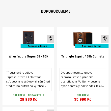
DOPORUČUJEME
K poslechu ve studiu
K 
Doprava zdarma
Doprava zdarma
Wharfedale Super DENTON
Triangle Esprit 40th Comète
Třípásmová regálová
Dvoupásmová stojanová
reprosoustava s kalotovými
reprosoustava s předním
středovými a výškovými měniči od
basreflexem. Volitelný povrch:
tradičního britského výrobce,
dýha santoský palisandr + lesklý
vyráběná ve třech barevných
lak, nebo zlatý dub. Výškový
variantách. Luxusní úprava s
reproduktor 25 mm s kompozitní
SKLADEM U DODAVATELE
SKLADEM
29 980 Kč
35 990 Kč
pravou dýhou.
hořčíkovou kalotou. Basový
reproduktor s papírovou
kuželovou membránou o průměru