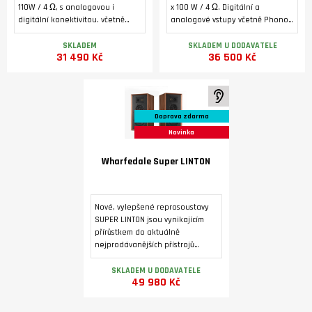
110W / 4 Ω, s analogovou i
x 100 W / 4 Ω. Digitální a
digitální konektivitou. včetně
analogové vstupy včetně Phono
Phono MM, HDMI ARC a USB B pro
MM a HDMI ARC. Bluetooth 5.1.
počítač. 32-bitový D/A převodník
Podsvícený alfanumerický LCD
SKLADEM
SKLADEM U DODAVATELE
31 490 Kč
36 500 Kč
ES9038Q2M, MQA dekodér,
displej, toroidní transformátor,
Bluetooth (aptX/aptX LL.
dedikovaný sluchátkový
zesilovač, výstup pro externí
koncový zesilovač.
K poslechu ve studiu
Doprava zdarma
Novinka
Wharfedale Super LINTON
Nové, vylepšené reprosoustavy
SUPER LINTON jsou vynikajícím
přírůstkem do aktuálně
nejprodávanějších přístrojů
Heritage. Povrchová úprava je
dýhou ve třech barevných
SKLADEM U DODAVATELE
49 980 Kč
variantách.