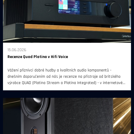
15.06.2026
Recenze Quad Platina v Hifi Voice
Vážení příznivci dobré hudby a kvalitních audio komponentů -
dnešním doporučením od nás je recenze na přístroje od britského
výrobce QUAD (Platina Stream a Platina Integrated) - v internetovém
magazínu Hifi Voice.