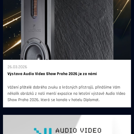
26.03.2026
Výstava Audio Video Show Praha 2026 je za námi
Vážení přátelé dobrého zvuku a krásných přístrojů, přinášíme Vám
několik obrázků z naší menší expozice na letošní výstavě Audio Video
Show Praha 2026, která se konala v hotelu Diplomat.