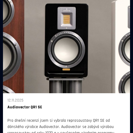
12.11.2025
Audiovector QR1 SE
Pro dnešní recenzi jsem si vybrala reprosoustavy QR1 SE od
dánského výrobce Audiovector. Audiovector se zabývá výrobou
reprosoustav od roku 1979 a v současném výrobním programu