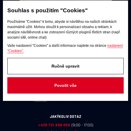
Souhlas s použitím "Cookies"
Používáme "Cookies" k tomu, abyste si návštěvu na našich stránkách
maximálně užili. Mohou sloužit k personalizaci obsahu a reklam, k
analýze návštěvnosti a ke zobrazení různých pluginů třetích stran (např.
socialní sítě, online chat).
Vaše nastavení "Cookies" a další informace najdete na stránce
nastavení
"Cookies".
Poslechové studio
Ručně upravit
Po - pá:
9:00 - 12:00 / 13:00 - 17:00
So:
dle dohody
Povolit vše
Adresa
U Továren 261/27, 102 00 Praha 10,
Hostivař
JAKÝKOLIV DOTAZ
+420 731 488 859
(9:00 - 17:00)