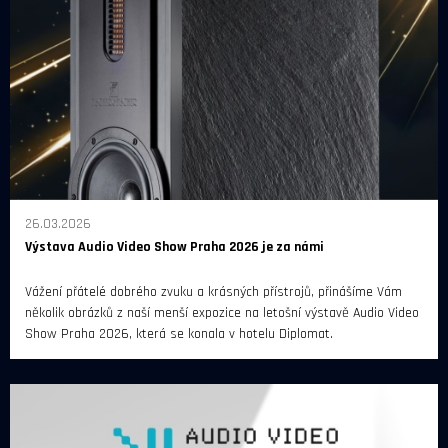
26.03.2026
Výstava Audio Video Show Praha 2026 je za námi
Vážení přátelé dobrého zvuku a krásných přístrojů, přinášíme Vám
několik obrázků z naší menší expozice na letošní výstavě Audio Video
Show Praha 2026, která se konala v hotelu Diplomat.