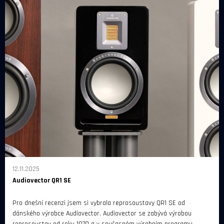
12.11.2025
Audiovector QR1 SE
Pro dnešní recenzi jsem si vybrala reprosoustavy QR1 SE od
dánského výrobce Audiovector. Audiovector se zabývá výrobou
reprosoustav od roku 1979 a v současném výrobním programu