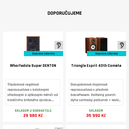
DOPORUČUJEME
K poslechu ve studiu
K 
Doprava zdarma
Doprava zdarma
Wharfedale Super DENTON
Triangle Esprit 40th Comète
Třípásmová regálová
Dvoupásmová stojanová
reprosoustava s kalotovými
reprosoustava s předním
středovými a výškovými měniči od
basreflexem. Volitelný povrch:
tradičního britského výrobce,
dýha santoský palisandr + lesklý
vyráběná ve třech barevných
lak, nebo zlatý dub. Výškový
variantách. Luxusní úprava s
reproduktor 25 mm s kompozitní
SKLADEM U DODAVATELE
SKLADEM
29 980 Kč
35 990 Kč
pravou dýhou.
hořčíkovou kalotou. Basový
reproduktor s papírovou
kuželovou membránou o průměru