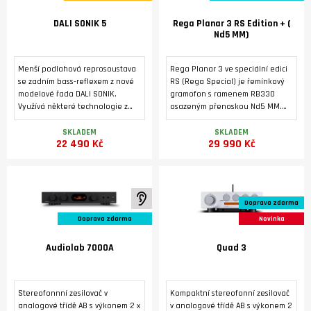
DALI SONIK 5
Rega Planar 3 RS Edition + (
Nd5 MM)
Menší podlahová reprosoustava
Rega Planar 3 ve speciální edici
se zadním bass-reflexem z nové
RS (Rega Special) je řemínkový
modelové řada DALI SONIK.
gramofon s ramenem RB330
Využívá některé technologie z
osazeným přenoskou Nd5 MM.
vyšších modelovových řad značky
Tichý 24V motor je poháněn
DALI. Masivní ozvučnice s
dedikovaným napájecím zdrojem
SKLADEM
SKLADEM
22 490 Kč
29 990 Kč
výztuhami a masivními nožkami je
Neo PSU MK2. Základna je
osazená dvěma středobasovými
vyrobená pevného HPL laminátu
reproduktory 5,25'' s technologií
s tmavým kovovým povrchem z
SMC a vysokotónovým
broušeného hliníku. Tichý 24 V
reproduktorem s měkkou, ultra
motor pohání talíř
K poslechu ve studiu
Doprava zdarma
lehkou kalotovou membránou o
prostřednictvím referenčního
průměru 29 mm. Vyznačuje se
hnacího řemene EBLT.
Doprava zdarma
Novinka
nízkým zkreslením, vyrovnaným
frekvenčním rozsahem a širokým
Audiolab 7000A
Quad 3
vyzařovacím úhlem.
Stereofonnní zesilovač v
Kompaktní stereofonní zesilovač
analogové třídě AB s výkonem 2 x
v analogové třídě AB s výkonem 2