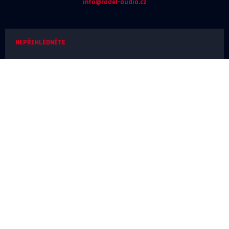
info@rodel-audio.cz
NEPŘEHLÉDNĚTE
Naše realizace
Magazín
Poradna
Výrobci
NEŽ OBJEDNÁTE
Doprava a platba
O nákupu
Poslechové studio
SERVIS A REKLAMACE
Reklamace
Odstoupení od smlouvy
Ochrana osobních údajů