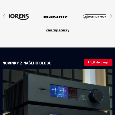
jsou volitelné příslušenství v ceně
6 190 Kč.
‹
›
Všechny značky
NOVINKY Z NAŠEHO BLOGU
Přejít do blogu