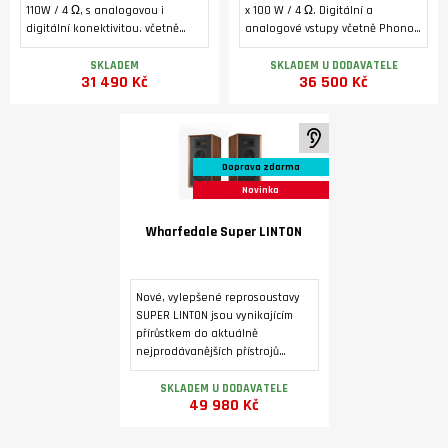
110W / 4 Ω, s analogovou i
x 100 W / 4 Ω. Digitální a
digitální konektivitou. včetně
analogové vstupy včetně Phono
Phono MM, HDMI ARC a USB B pro
MM a HDMI ARC. Bluetooth 5.1.
počítač. 32-bitový D/A převodník
Podsvícený alfanumerický LCD
SKLADEM
SKLADEM U DODAVATELE
31 490 Kč
36 500 Kč
ES9038Q2M, MQA dekodér,
displej, toroidní transformátor,
Bluetooth (aptX/aptX LL.
dedikovaný sluchátkový
zesilovač, výstup pro externí
koncový zesilovač.
K poslechu ve studiu
Doprava zdarma
Novinka
Wharfedale Super LINTON
Nové, vylepšené reprosoustavy
SUPER LINTON jsou vynikajícím
přírůstkem do aktuálně
nejprodávanějších přístrojů
Heritage. Povrchová úprava je
dýhou ve třech barevných
SKLADEM U DODAVATELE
49 980 Kč
variantách.