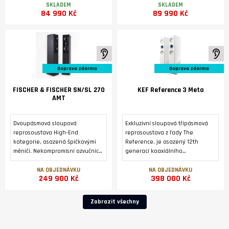
Německu.
převodníku DM36 a modulem
SKLADEM
SKLADEM
84 990 Kč
89 990 Kč
streameru SM35 Prisma.
K poslechu ve studiu
K 
Doprava zdarma
Doprava zdarma
FISCHER & FISCHER SN/SL 270
KEF Reference 3 Meta
AMT
Dvoupásmová sloupová
Exkluzivní sloupová třípásmová
reprosoustava High-End
reprosoustava z řady The
kategorie, osazená špičkovými
Reference. je osazený 12th
měniči. Nekompromisní ozvučnice
generací koaxiálního
z masivní přírodní břidlice.
reproduktoru Uni-Q® s
Zakázková výroba v Německu..
technologií MAT™ a dvojicí
NA OBJEDNÁVKU
NA OBJEDNÁVKU
249 900 Kč
398 000 Kč
basových reproduktorů o
průměru 165 mm symetricky
uspořádaných kolem
Zobrazit všechny
reproduktoru Uni-Q .2 x 3 černé,
magneticky fixované mřížky
reproduktorů REF 3 GRILLE Pack