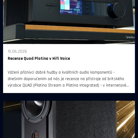
15.06.2026
Recenze Quad Platina v Hifi Voice
Vážení příznivci dobré hudby a kvalitních audio komponentů -
dnešním doporučením od nás je recenze na přístroje od britského
výrobce QUAD (Platina Stream a Platina Integrated) - v internetovém
magazínu Hifi Voice.