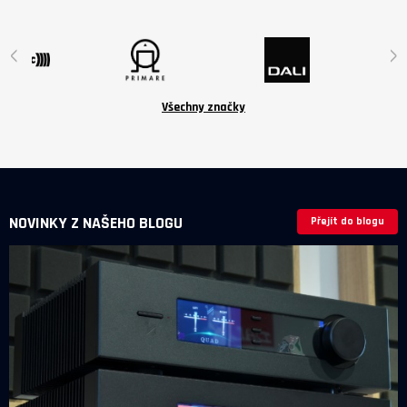
jsou volitelné příslušenství v ceně
6 190 Kč.
‹
›
Všechny značky
NOVINKY Z NAŠEHO BLOGU
Přejít do blogu