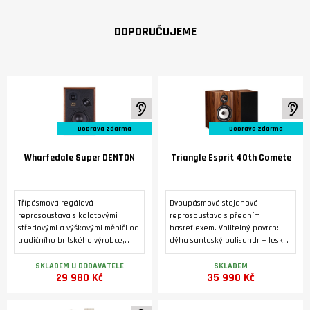
DOPORUČUJEME
K poslechu ve studiu
K 
Doprava zdarma
Doprava zdarma
Wharfedale Super DENTON
Triangle Esprit 40th Comète
Třípásmová regálová
Dvoupásmová stojanová
reprosoustava s kalotovými
reprosoustava s předním
středovými a výškovými měniči od
basreflexem. Volitelný povrch:
tradičního britského výrobce,
dýha santoský palisandr + lesklý
vyráběná ve třech barevných
lak, nebo zlatý dub. Výškový
variantách. Luxusní úprava s
reproduktor 25 mm s kompozitní
SKLADEM U DODAVATELE
SKLADEM
29 980 Kč
35 990 Kč
pravou dýhou.
hořčíkovou kalotou. Basový
reproduktor s papírovou
kuželovou membránou o průměru