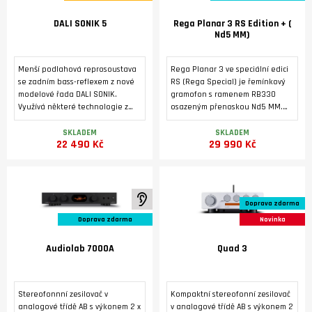
DALI SONIK 5
Rega Planar 3 RS Edition + (
Nd5 MM)
Menší podlahová reprosoustava
Rega Planar 3 ve speciální edici
se zadním bass-reflexem z nové
RS (Rega Special) je řemínkový
modelové řada DALI SONIK.
gramofon s ramenem RB330
Využívá některé technologie z
osazeným přenoskou Nd5 MM.
vyšších modelovových řad značky
Tichý 24V motor je poháněn
DALI. Masivní ozvučnice s
dedikovaným napájecím zdrojem
SKLADEM
SKLADEM
22 490 Kč
29 990 Kč
výztuhami a masivními nožkami je
Neo PSU MK2. Základna je
osazená dvěma středobasovými
vyrobená pevného HPL laminátu
reproduktory 5,25'' s technologií
s tmavým kovovým povrchem z
SMC a vysokotónovým
broušeného hliníku. Tichý 24 V
reproduktorem s měkkou, ultra
motor pohání talíř
K poslechu ve studiu
Doprava zdarma
lehkou kalotovou membránou o
prostřednictvím referenčního
průměru 29 mm. Vyznačuje se
hnacího řemene EBLT.
Doprava zdarma
Novinka
nízkým zkreslením, vyrovnaným
frekvenčním rozsahem a širokým
Audiolab 7000A
Quad 3
vyzařovacím úhlem.
Stereofonnní zesilovač v
Kompaktní stereofonní zesilovač
analogové třídě AB s výkonem 2 x
v analogové třídě AB s výkonem 2