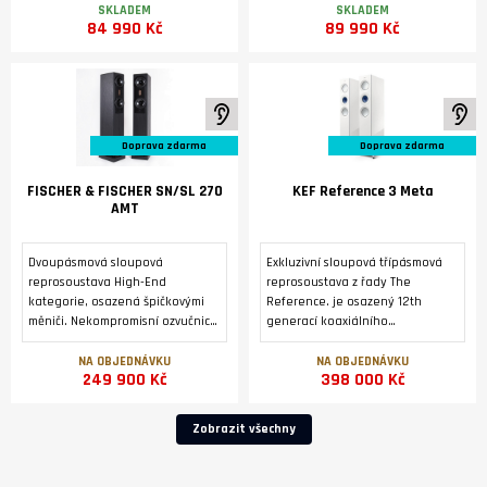
Německu.
převodníku DM36 a modulem
SKLADEM
SKLADEM
84 990 Kč
89 990 Kč
streameru SM35 Prisma.
K poslechu ve studiu
K 
Doprava zdarma
Doprava zdarma
FISCHER & FISCHER SN/SL 270
KEF Reference 3 Meta
AMT
Dvoupásmová sloupová
Exkluzivní sloupová třípásmová
reprosoustava High-End
reprosoustava z řady The
kategorie, osazená špičkovými
Reference. je osazený 12th
měniči. Nekompromisní ozvučnice
generací koaxiálního
z masivní přírodní břidlice.
reproduktoru Uni-Q® s
Zakázková výroba v Německu..
technologií MAT™ a dvojicí
NA OBJEDNÁVKU
NA OBJEDNÁVKU
249 900 Kč
398 000 Kč
basových reproduktorů o
průměru 165 mm symetricky
uspořádaných kolem
Zobrazit všechny
reproduktoru Uni-Q .2 x 3 černé,
magneticky fixované mřížky
reproduktorů REF 3 GRILLE Pack