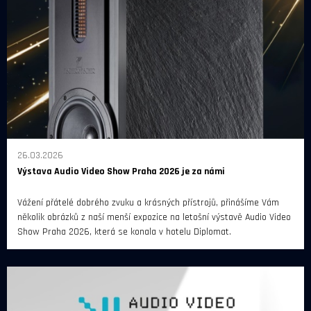
26.03.2026
Výstava Audio Video Show Praha 2026 je za námi
Vážení přátelé dobrého zvuku a krásných přístrojů, přinášíme Vám
několik obrázků z naší menší expozice na letošní výstavě Audio Video
Show Praha 2026, která se konala v hotelu Diplomat.