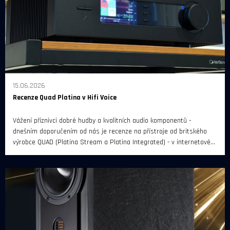
15.06.2026
Recenze Quad Platina v Hifi Voice
Vážení příznivci dobré hudby a kvalitních audio komponentů -
dnešním doporučením od nás je recenze na přístroje od britského
výrobce QUAD (Platina Stream a Platina Integrated) - v internetovém
magazínu Hifi Voice.