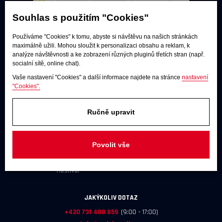
Souhlas s použitím "Cookies"
Používáme "Cookies" k tomu, abyste si návštěvu na našich stránkách
maximálně užili. Mohou sloužit k personalizaci obsahu a reklam, k
analýze návštěvnosti a ke zobrazení různých pluginů třetích stran (např.
socialní sítě, online chat).
Vaše nastavení "Cookies" a další informace najdete na stránce
nastavení
"Cookies".
Poslechové studio
Ručně upravit
Po - pá:
9:00 - 12:00 / 13:00 - 17:00
So:
dle dohody
Povolit vše
Adresa
U Továren 261/27, 102 00 Praha 10,
Hostivař
JAKÝKOLIV DOTAZ
+420 731 488 859
(9:00 - 17:00)