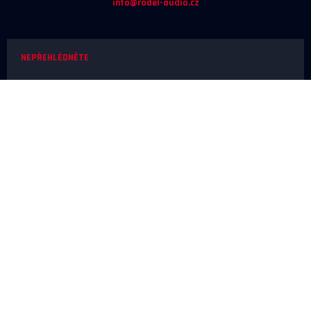
info@rodel-audio.cz
NEPŘEHLÉDNĚTE
Naše realizace
Magazín
Poradna
Výrobci
NEŽ OBJEDNÁTE
Doprava a platba
O nákupu
Poslechové studio
SERVIS A REKLAMACE
Reklamace
Odstoupení od smlouvy
Ochrana osobních údajů