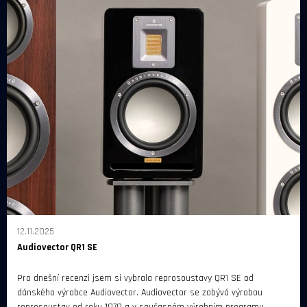
12.11.2025
Audiovector QR1 SE
Pro dnešní recenzi jsem si vybrala reprosoustavy QR1 SE od
dánského výrobce Audiovector. Audiovector se zabývá výrobou
reprosoustav od roku 1979 a v současném výrobním programu