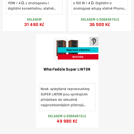
110W / 4 Ω, s analogovou i
x 100 W / 4 Ω. Digitální a
digitální konektivitou. včetně
analogové vstupy včetně Phono
Phono MM, HDMI ARC a USB B pro
MM a HDMI ARC. Bluetooth 5.1.
počítač. 32-bitový D/A převodník
Podsvícený alfanumerický LCD
SKLADEM
SKLADEM U DODAVATELE
31 490 Kč
36 500 Kč
ES9038Q2M, MQA dekodér,
displej, toroidní transformátor,
Bluetooth (aptX/aptX LL.
dedikovaný sluchátkový
zesilovač, výstup pro externí
koncový zesilovač.
K poslechu ve studiu
Doprava zdarma
Novinka
Wharfedale Super LINTON
Nové, vylepšené reprosoustavy
SUPER LINTON jsou vynikajícím
přírůstkem do aktuálně
nejprodávanějších přístrojů
Heritage. Povrchová úprava je
dýhou ve třech barevných
SKLADEM U DODAVATELE
49 980 Kč
variantách.