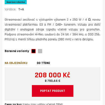
Doprava zdarma
Výrobce:
T+A
Streamovací zesilovač s výstupním výkonem 2 x 250 W / 4 Ω, novou
streamovací platformou G3 a FM / DAB+ tunerem. Vstupy pro další
digitální i analogové zdroje signálu včetně vstupu pro gramofon.
Podpora streamování Hi-Res souborů do 24 bit / 384 kHz, a DSD 256.
Přístroj s menší šířkou předního panelu (380 mm) v retro designu.
Barevné varianty
NA OBJEDNÁVKU
DO TÝDNE
208 000 Kč
8 790,44 €
POPTAT PRODUKT
Cena za kus
(ceny jsou udány včetně DPH)