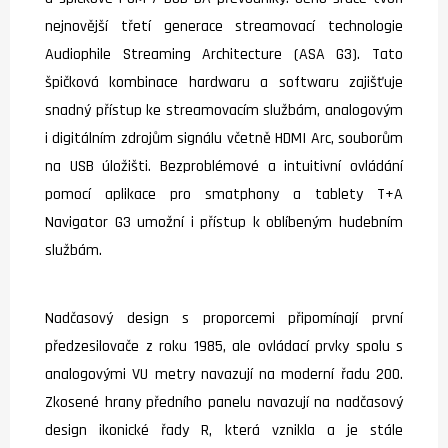
nejnovější třetí generace streamovací technologie
Audiophile Streaming Architecture (ASA G3). Tato
špičková kombinace hardwaru a softwaru zajišťuje
snadný přístup ke streamovacím službám, analogovým
i digitálním zdrojům signálu včetně HDMI Arc, souborům
na USB úložišti. Bezproblémové a intuitivní ovládání
pomocí aplikace pro smatphony a tablety T+A
Navigator G3 umožní i přístup k oblíbeným hudebním
službám.
Nadčasový design s proporcemi připomínají první
předzesilovače z roku 1985, ale ovládací prvky spolu s
analogovými VU metry navazují na moderní řadu 200.
Zkosené hrany předního panelu navazují na nadčasový
design ikonické řady R, která vznikla a je stále