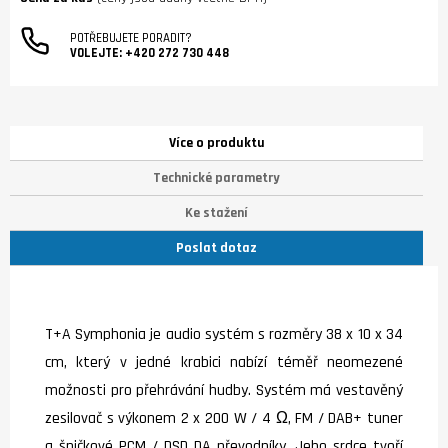
POTŘEBUJETE PORADIT?
VOLEJTE:
+420 272 730 448
Více o produktu
Technické parametry
Ke stažení
Poslat dotaz
T+A Symphonia je audio systém s rozměry 38 x 10 x 34
cm, který v jedné krabici nabízí téměř neomezené
možnosti pro přehrávání hudby. Systém má vestavěný
zesilovač s výkonem 2 x 200 W / 4 Ω, FM / DAB+ tuner
a špičkové PCM / DSD DA převodníky. Jeho srdce tvoří