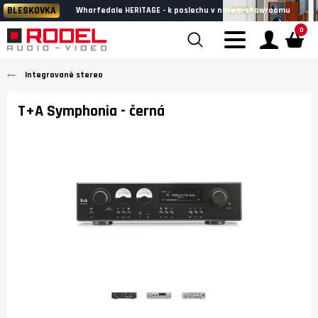
BLESKOVKA
Wharfedale HERITAGE - k poslechu v našem showroomu
0
Integrované stereo
T+A Symphonia
- černá