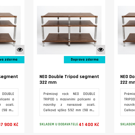
K vidění ve studiu
K vidění ve studiu
va zdarma
Doprava zdarma
 segment
NEO Double Tripod segment
NEO Do
322 mm
222 m
 DOUBLE
Prémiový rack NEO DOUBLE
Prémi
licemi a
TRIPOD s masivními policemi a
TRIPOD
 oceli.
nosníky z nerezové oceli.
nosní
m (98 mm
Celková výška 592 mm (98 mm
Celko
í patro,
základna, 322 mm první patro,
základ
172 mm druhé patro.
172 mm
37 900 Kč
41 400 Kč
SKLADEM U DODAVATELE
SKLADEM