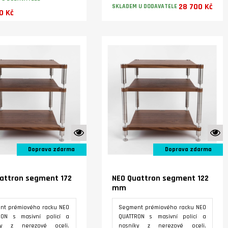
 druhé patro.
28 700 Kč
SKLADEM U DODAVATELE
0 Kč
Varianty
Varianty
K vidění ve studiu
K
Doprava zdarma
Doprava zdarma
attron segment 172
NEO Quattron segment 122
mm
nt prémiového racku NEO
Segment prémiového racku NEO
RON s masivní policí a
QUATTRON s masivní policí a
ky z nerezové oceli.
nosníky z nerezové oceli.