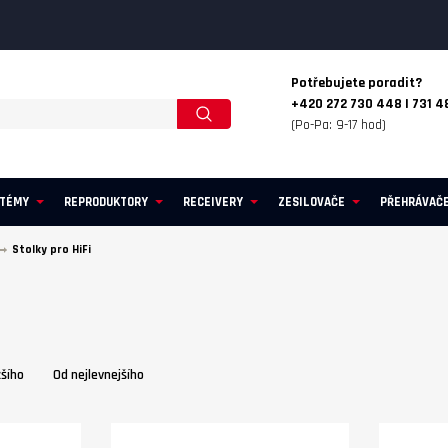
Potřebujete poradit?
+420 272 730 448 | 731 4
(Po-Pa: 9-17 hod)
STÉMY
REPRODUKTORY
RECEIVERY
ZESILOVAČE
PŘEHRÁVAČ
Stolky pro HiFi
žšího
Od nejlevnejšího