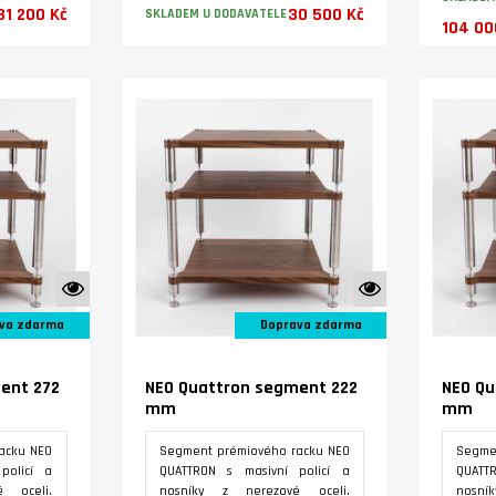
172 mm druhé patro.
172 mm
31 200 Kč
30 500 Kč
SKLADEM U DODAVATELE
104 00
Varianty
K vidění ve studiu
K vidění ve studiu
va zdarma
Doprava zdarma
ent 272
NEO Quattron segment 222
NEO Qu
mm
mm
acku NEO
Segment prémiového racku NEO
Segme
policí a
QUATTRON s masivní policí a
QUATT
 oceli.
nosníky z nerezové oceli.
nosní