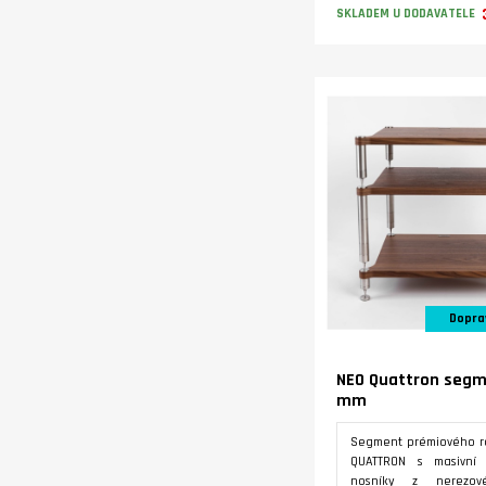
172 mm druhé patro.
SKLADEM U DODAVATELE
Varianty
Dopra
NEO Quattron segm
mm
Segment prémiového r
QUATTRON s masivní 
nosníky z nerezové