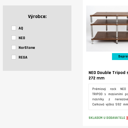
Výrobce:
AQ
NEO
NorStone
Dopra
REGA
NEO Double Tripod
272 mm
Prémiový rack NEO
TRIPOD s masivními po
nosníky z nerezové
Celková výška 592 m
základna, 322 mm prvn
172 mm druhé patro.
SKLADEM U DODAVATELE