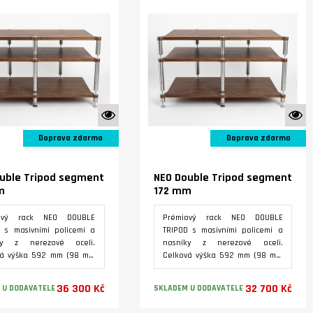
K vidění ve studiu
K
Doprava zdarma
Doprava zdarma
uble Tripod segment
NEO Double Tripod segment
m
172 mm
ový rack NEO DOUBLE
Prémiový rack NEO DOUBLE
 s masivními policemi a
TRIPOD s masivními policemi a
ky z nerezové oceli.
nosníky z nerezové oceli.
vá výška 592 mm (98 mm
Celková výška 592 mm (98 mm
na, 322 mm první patro,
základna, 322 mm první patro,
 druhé patro.
172 mm druhé patro.
36 300 Kč
32 700 Kč
 U DODAVATELE
SKLADEM U DODAVATELE