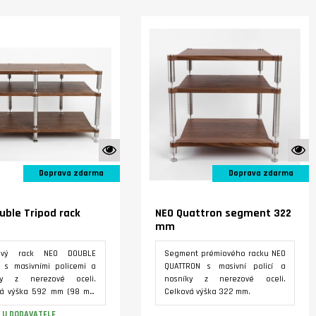
Varianty
Varianty
K vidění ve studiu
K
Doprava zdarma
Doprava zdarma
uble Tripod rack
NEO Quattron segment 322
mm
ový rack NEO DOUBLE
Segment prémiového racku NEO
 s masivními policemi a
QUATTRON s masivní policí a
ky z nerezové oceli.
nosníky z nerezové oceli.
vá výška 592 mm (98 mm
Celková výška 322 mm.
na, 322 mm první patro,
 U DODAVATELE