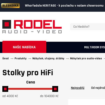
Wharfedale HERITAGE - k poslechu v našem showroomu
BLESKOVKA
NAŠE NABÍDKA
MULTIROOM SY
Úvod
Produkty
Nábytek, stojany, držáky
Nábytek pro audio-video
Stolky pro HiFi
Cena
Nejnovější
Od nejdra
od
4000
Kč
do
104000
Kč