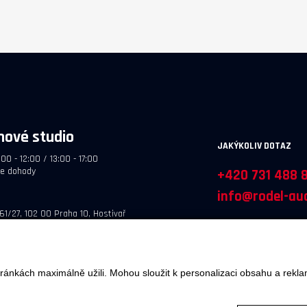
hové studio
JAKÝKOLIV DOTAZ
:00 - 12:00 / 13:00 - 17:00
le dohody
+420 731 488 
info@rodel-aud
61/27, 102 00 Praha 10, Hostivař
ránkách maximálně užili. Mohou sloužit k personalizaci obsahu a rekla