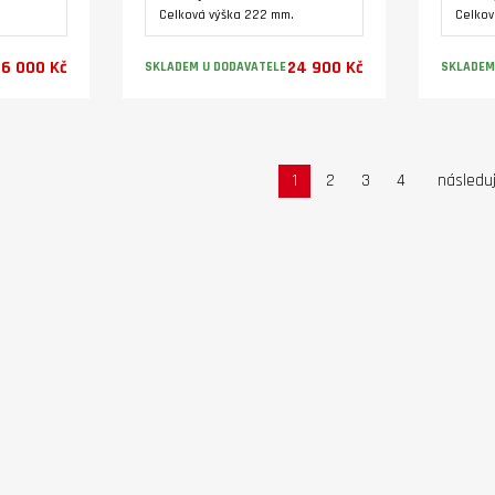
Celková výška 222 mm.
Celkov
26 000 Kč
24 900 Kč
SKLADEM U DODAVATELE
SKLADEM
Varianty
1
2
3
4
následuj