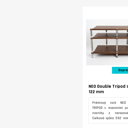
Varianty
Dopra
NEO Double Tripod
122 mm
Prémiový rack NEO
TRIPOD s masivními po
nosníky z nerezové
Celková výška 592 m
základna, 322 mm prvn