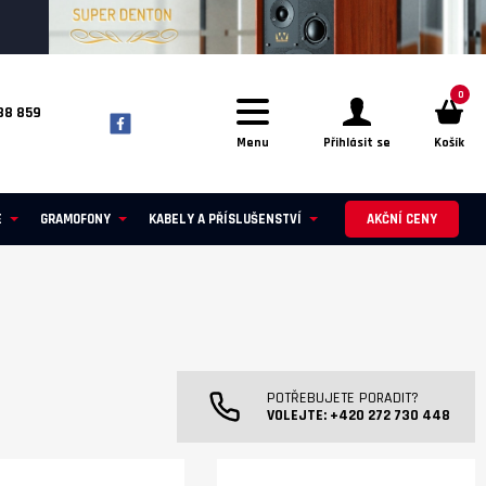
0
88 859
Menu
Přihlásit se
Košík
E
GRAMOFONY
KABELY A PŘÍSLUŠENSTVÍ
AKČNÍ CENY
POTŘEBUJETE PORADIT?
VOLEJTE:
+420 272 730 448