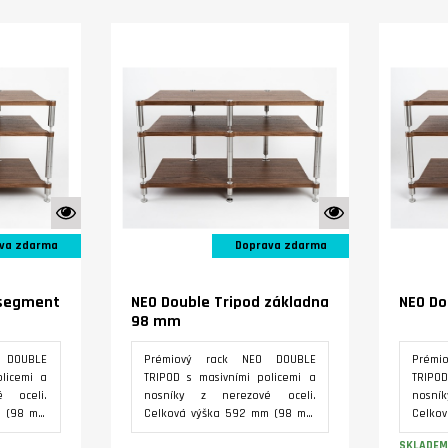
Varianty
K vidění ve studiu
K vidění ve studiu
va zdarma
Doprava zdarma
 segment
NEO Double Tripod základna
NEO Do
98 mm
 DOUBLE
Prémiový rack NEO DOUBLE
Prémi
licemi a
TRIPOD s masivními policemi a
TRIPOD
 oceli.
nosníky z nerezové oceli.
nosní
m (98 mm
Celková výška 592 mm (98 mm
Celko
í patro,
základna, 322 mm první patro,
základ
SKLADEM