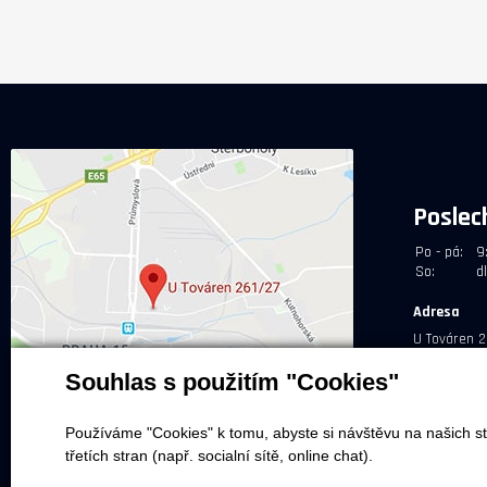
Poslec
Po - pá:
9
So:
d
Adresa
U Továren 2
Souhlas s použitím "Cookies"
Používáme "Cookies" k tomu, abyste si návštěvu na našich st
třetích stran (např. socialní sítě, online chat).