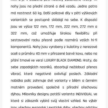
nohy jsou na přední straně a dvě vzadu. Jedno patro
má nostnost 60 kg. Další policové díly v pěti výškových
variantách se postupně skládají na sebe. K dispozici
jsou ve výšce 122 mm, 172 mm, 222 mm, 272 mm a
322 mm, což umožňuje širokou flexibilitu při
sestavování racku přesně podle rozměrů vašich hi-fi
komponentů. Nohy jsou vyrobeny z kulatiny z nerezové
oceli o průměru 40 mm v přirozené barvě kovu, nebo na
přání tmavé ve verzi LUXURY BLACK DIAMOND. Hroty, do
sebe zapadajících nosníků, absorbují nežádoucí přenos
vibrací, které negativně ovlivňují poslech. Základní
nabídka polic zahrnuje dvě varianty v bílém a černém
matném provedení, společně s přírodní ořechovou
dýhou. Milovníky designu potěší varianta INDIVIDUAL ve
které si zákazník vybírá svůj vlastní vzhled. Na výběr
jsou všechny evropské i exotické dýhy, všechny odstíny