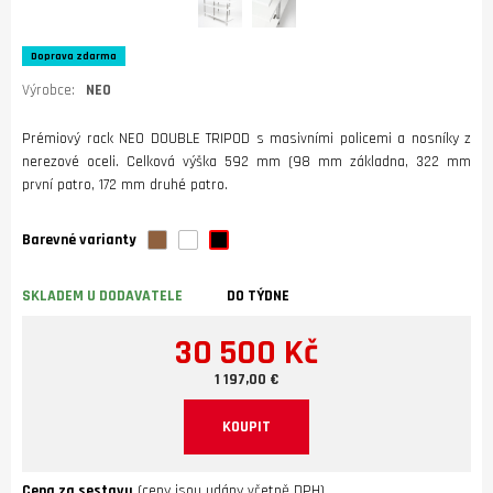
Doprava zdarma
Výrobce:
NEO
Prémiový rack NEO DOUBLE TRIPOD s masivními policemi a nosníky z
nerezové oceli. Celková výška 592 mm (98 mm základna, 322 mm
první patro, 172 mm druhé patro.
Barevné varianty
SKLADEM U DODAVATELE
DO TÝDNE
30 500 Kč
1 197,00 €
KOUPIT
Cena za sestavu
(ceny jsou udány včetně DPH)