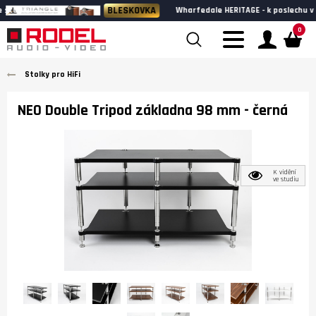
BLESKOVKA
Wharfedale HERITAGE - k poslechu v našem showroomu
0
Stolky pro HiFi
NEO Double Tripod základna 98 mm
- černá
K vidění
ve studiu