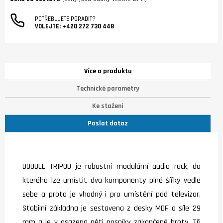
POTŘEBUJETE PORADIT?
VOLEJTE:
+420 272 730 448
Více o produktu
Technické parametry
Ke stažení
Poslat dotaz
DOUBLE TRIPOD je robustní modulární audio rack, do
kterého lze umístit dva komponenty plné šířky vedle
sebe a proto je vhodný i pro umístění pod televizor.
Stabilní základna je sestavena z desky MDF o síle 29
mm a je v osazena pěti nosníky zakončené hroty. Tři