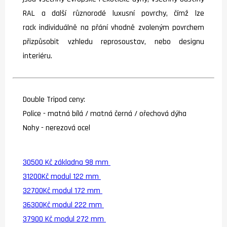
RAL a další různorodé luxusní povrchy, čímž lze
rack individuálně na přání vhodně zvoleným povrchem
přizpůsobit vzhledu reprosoustav, nebo designu
interiéru.
Double Tripod ceny:
Police - matná bílá / matná černá / ořechová dýha
Nohy - nerezová ocel
30500 Kč základna 98 mm
31200Kč modul 122 mm
32700Kč modul 172 mm
36300Kč modul 222 mm
37900 Kč modul 272 mm