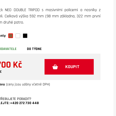
ck NEO DOUBLE TRIPOD s masivními policemi a nosníky z
eli. Celková výška 592 mm (98 mm základna, 322 mm první
mm druhé patro.
anty
ODAVATELE
DO TÝDNE
700 Kč
KOUPIT
 €
avu
(ceny jsou udány včetně DPH)
TŘEBUJETE PORADIT?
LEJTE:
+420 272 730 448