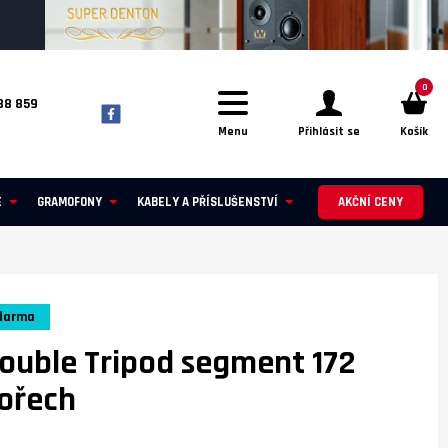
0
88 859
Menu
Přihlásit se
Košík
E
GRAMOFONY
KABELY A PŘÍSLUŠENSTVÍ
AKČNÍ CENY
darma
ouble Tripod segment 172
 ořech