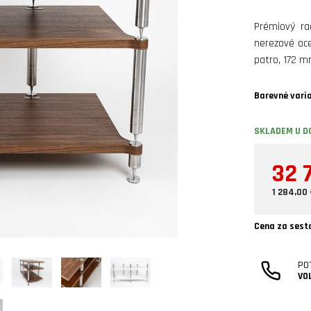
Prémiový ra
nerezové oc
patro, 172 
Barevné vari
SKLADEM U D
32 
1 284,00
Cena za sest
PO
VO