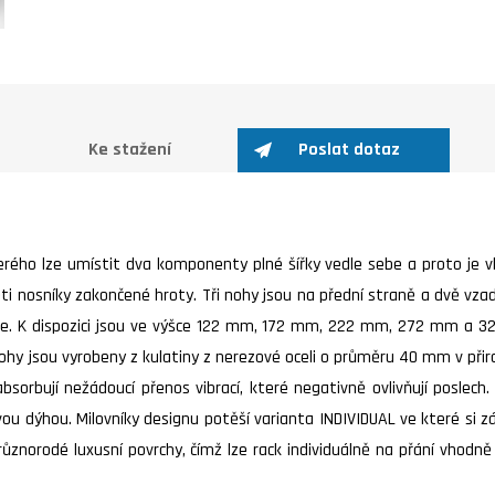
Ke stažení
Poslat dotaz
rého lze umístit dva komponenty plné šířky vedle sebe a proto je vh
 nosníky zakončené hroty. Tři nohy jsou na přední straně a dvě vzad
be. K dispozici jsou ve výšce 122 mm, 172 mm, 222 mm, 272 mm a 322
ohy jsou vyrobeny z kulatiny z nerezové oceli o průměru 40 mm v při
sorbují nežádoucí přenos vibrací, které negativně ovlivňují poslech.
 dýhou. Milovníky designu potěší varianta INDIVIDUAL ve které si zák
 různorodé luxusní povrchy, čímž lze rack individuálně na přání vhod