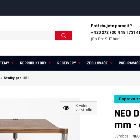
Potřebujete poradit?
+420 272 730 448 | 731 4
(Po-Pa: 9-17 hod)
STÉMY
REPRODUKTORY
RECEIVERY
ZESILOVAČE
PŘEHRÁVAČ
Stolky pro HiFi
Doprava z
K vidění
NEO D
ve studiu
mm
-
Výrobce:
NEO