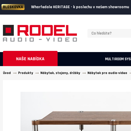
Wharfedale HERITAGE - k poslechu v našem showroomu
BLESKOVKA
NAŠE NABÍDKA
MULTIROOM SY
Úvod
Produkty
Nábytek, stojany, držáky
Nábytek pro audio-video