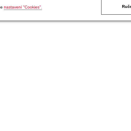
Ručn
ce
nastavení "Cookies".