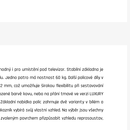
odný i pro umístění pod televizor. Stabilní základna je
u. Jedno patro má nostnost 60 kg. Další policové díly v
 mm, což umožňuje širokou flexibilitu při sestavování
rozené barvě kovu, nebo na přání tmavé ve verzi LUXURY
 Základní nabídka polic zahrnuje dvě varianty v bílém a
azník vybírá svůj vlastní vzhled. Na výběr jsou všechny
ně zvoleným povrchem přizpůsobit vzhledu reprosoustav,