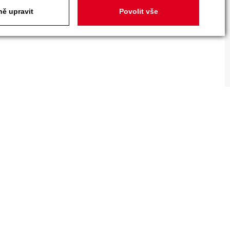
ě upravit
Povolit vše