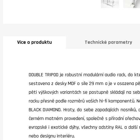
Více o produktu
Technické parametry
DOUBLE TRIPOD je robustní modulární audio rack, do kte
sestavena z desky MDF o síle 29 mm a je v osazena pěti
pěti výškových variantách se postupně skládají na se
racku přesně podle rozměrů vašich hi-fi komponentů. N
BLACK DIAMOND. Hroty, do sebe zapadajících nosníků, ab
černém matném provedení, společně s přírodní ořechovou
evropské i exotické dýhy, všechny odstíny RAL a další
nebo designu interiéru.