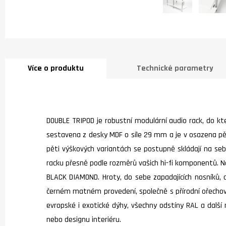
Více o produktu
Technické parametry
DOUBLE TRIPOD je robustní modulární audio rack, do kte
sestavena z desky MDF o síle 29 mm a je v osazena pěti
pěti výškových variantách se postupně skládají na se
racku přesně podle rozměrů vašich hi-fi komponentů. N
BLACK DIAMOND. Hroty, do sebe zapadajících nosníků, ab
černém matném provedení, společně s přírodní ořechovou
evropské i exotické dýhy, všechny odstíny RAL a další
nebo designu interiéru.