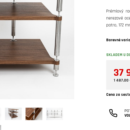
Prémiový ra
nerezové oc
patro, 172 
Barevné vari
SKLADEM U D
37 
1 487,00
Cena za sest
PO
VO