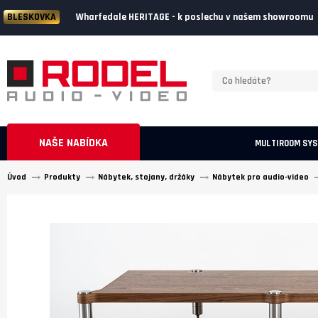
Wharfedale HERITAGE - k poslechu v našem showroomu
BLESKOVKA
NAŠE NABÍDKA
MULTIROOM SY
Úvod
Produkty
Nábytek, stojany, držáky
Nábytek pro audio-video