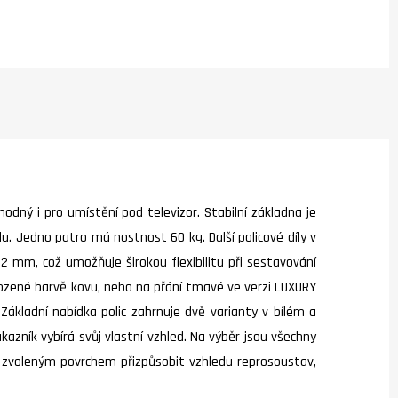
odný i pro umístění pod televizor. Stabilní základna je
u. Jedno patro má nostnost 60 kg. Další policové díly v
 mm, což umožňuje širokou flexibilitu při sestavování
rozené barvě kovu, nebo na přání tmavé ve verzi LUXURY
 Základní nabídka polic zahrnuje dvě varianty v bílém a
azník vybírá svůj vlastní vzhled. Na výběr jsou všechny
ně zvoleným povrchem přizpůsobit vzhledu reprosoustav,