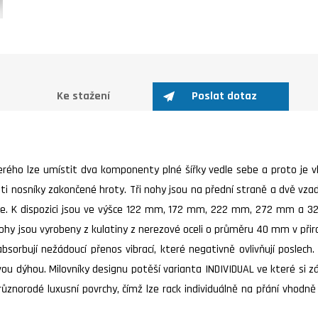
Ke stažení
Poslat dotaz
rého lze umístit dva komponenty plné šířky vedle sebe a proto je vh
 nosníky zakončené hroty. Tři nohy jsou na přední straně a dvě vzad
be. K dispozici jsou ve výšce 122 mm, 172 mm, 222 mm, 272 mm a 322
ohy jsou vyrobeny z kulatiny z nerezové oceli o průměru 40 mm v při
sorbují nežádoucí přenos vibrací, které negativně ovlivňují poslech.
 dýhou. Milovníky designu potěší varianta INDIVIDUAL ve které si zák
 různorodé luxusní povrchy, čímž lze rack individuálně na přání vhod