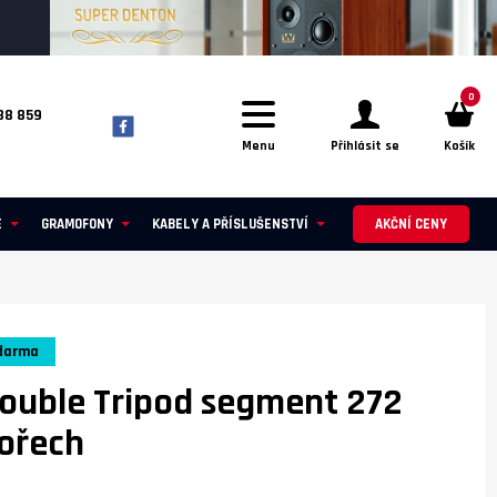
0
88 859
Menu
Přihlásit se
Košík
E
GRAMOFONY
KABELY A PŘÍSLUŠENSTVÍ
AKČNÍ CENY
darma
ouble Tripod segment 272
 ořech