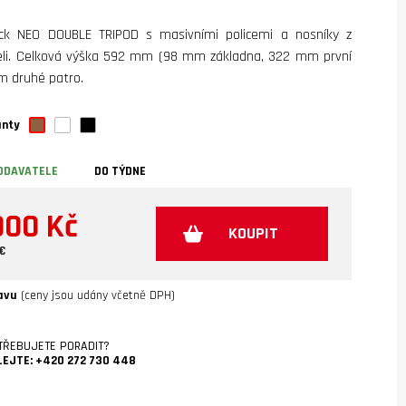
ck NEO DOUBLE TRIPOD s masivními policemi a nosníky z
eli. Celková výška 592 mm (98 mm základna, 322 mm první
mm druhé patro.
anty
ODAVATELE
DO TÝDNE
900 Kč
KOUPIT
 €
avu
(ceny jsou udány včetně DPH)
TŘEBUJETE PORADIT?
LEJTE:
+420 272 730 448