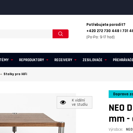
Potřebujete poradit?
+420 272 730 448 | 731 4
(Po-Pa: 9-17 hod)
STÉMY
REPRODUKTORY
RECEIVERY
ZESILOVAČE
PŘEHRÁVAČ
Stolky pro HiFi
Doprava z
K vidění
NEO D
ve studiu
mm
-
Výrobce:
NEO