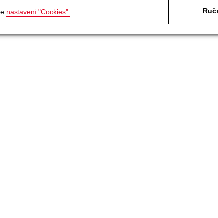
Ručn
ce
nastavení "Cookies".