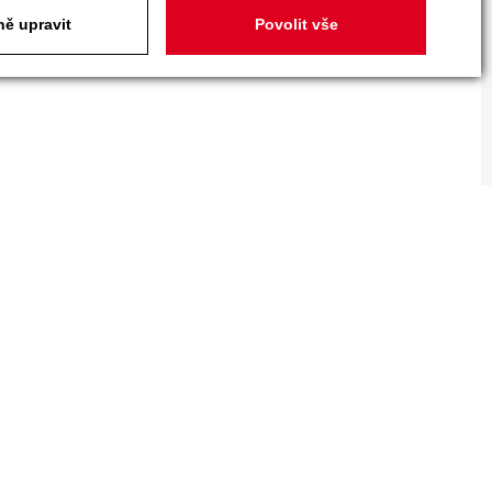
ě upravit
Povolit vše