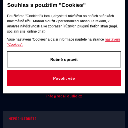
Souhlas s použitím "Cookies"
Používáme "Cookies" k tomu, abyste si návštěvu na našich stránkách
maximálně užili. Mohou sloužit k personalizaci obsahu a reklam, k
analýze návštěvnosti a ke zobrazení různých pluginů třetích stran (např.
Poslechové studio
socialní sítě, online chat).
Po - pá:
9:00 - 12:00 / 13:00 - 17:00
Vaše nastavení "Cookies" a další informace najdete na stránce
nastavení
So:
dle dohody
"Cookies".
Adresa
Ručně upravit
U Továren 261/27, 102 00 Praha 10,
Hostivař
Povolit vše
JAKÝKOLIV DOTAZ
+420 731 488 859
(9:00 - 17:00)
info@rodel-audio.cz
NEPŘEHLÉDNĚTE