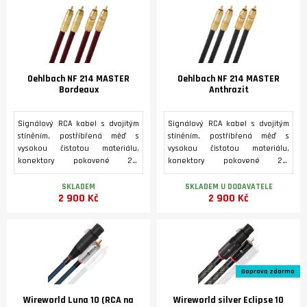
Oehlbach NF 214 MASTER
Oehlbach NF 214 MASTER
Bordeaux
Anthrazit
Signálový RCA kabel s dvojitým
Signálový RCA kabel s dvojitým
stíněním, postříbřená měď s
stíněním, postříbřená měď s
vysokou čistotou materiálu,
vysokou čistotou materiálu,
konektory pokovené 24-
konektory pokovené 24-
karátovým zlatem. Poctivé
karátovým zlatem. Poctivé
provedení a odolná konstrukce.
provedení a odolná konstrukce.
SKLADEM
SKLADEM U DODAVATELE
2 900 Kč
2 900 Kč
Doprava zdarma
Wireworld Luna 10 (RCA na
Wireworld silver Eclipse 10