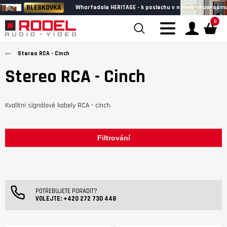
BLESKOVKA
Wharfedale HERITAGE - k poslechu v našem showroomu
0
Stereo RCA - Cinch
Stereo RCA - Cinch
Kvalitní signálové kabely RCA - cinch.
Filtrování
POTŘEBUJETE PORADIT?
VOLEJTE:
+420 272 730 448