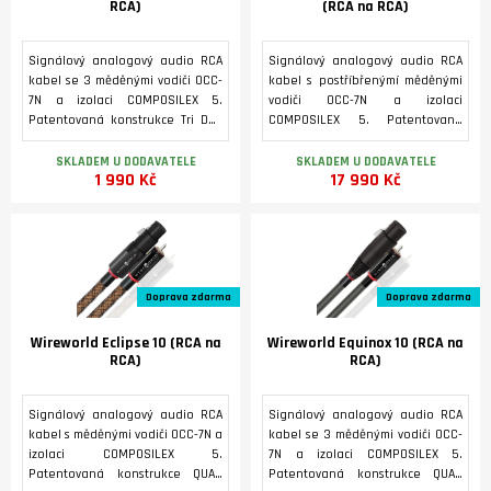
RCA)
(RCA na RCA)
Signálový analogový audio RCA
Signálový analogový audio RCA
kabel se 3 měděnými vodiči OCC-
kabel s postříbřenýmí měděnými
7N a izolaci COMPOSILEX 5.
vodiči OCC-7N a izolaci
Patentovaná konstrukce Tri DNA
COMPOSILEX 5. Patentovaná
HELIX. Kabel je vybaven
konstrukce QUAD DNA Helix.
konektory typu Gold-Tube RCA s
Konektory jsou z postříbřené OFC
SKLADEM U DODAVATELE
SKLADEM U DODAVATELE
1 990 Kč
17 990 Kč
OFC kontakty pozlacenými 24K
mědi s RCA konektory ve
zlatem. K dispozici se zástrčkami
standardních i zákaznických
XLR nebo RCA ve standardních i
délkách. Každý další metr pro
zákaznických délkách. Každdý
individuální zvětšení délky je za
další metr pro individuální
cenu 7500 Kč.
zvětšení délky je za cenu 150 Kč.
Doprava zdarma
Doprava zdarma
Wireworld Eclipse 10 (RCA na
Wireworld Equinox 10 (RCA na
RCA)
RCA)
Signálový analogový audio RCA
Signálový analogový audio RCA
kabel s měděnými vodiči OCC-7N a
kabel se 3 měděnými vodiči OCC-
izolaci COMPOSILEX 5.
7N a izolaci COMPOSILEX 5.
Patentovaná konstrukce QUAD
Patentovaná konstrukce QUAD