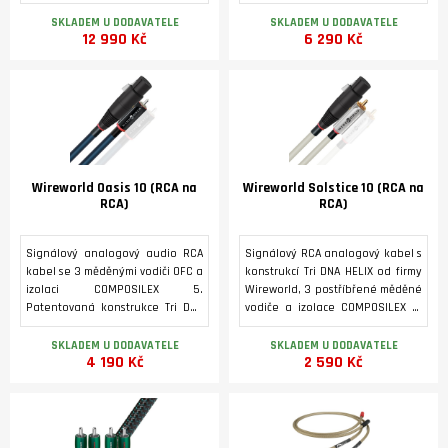
DNA Helix. Konektory jsou ze
DNA Helix. Konektory jsou ze
stříbrné OFC slitiny mědi s
postříbřené OFC mědi s
SKLADEM U DODAVATELE
SKLADEM U DODAVATELE
12 990 Kč
6 290 Kč
konektory RCA ve standardních i
konektory RCA ve standardních i
zákaznických délkách. Každý
zákaznických délkách. Každý
další metr pro individuální
další metr pro individuální
zvětšení délky je za cenu 3900
zvětšení délky je za cenu 1800 Kč.
Kč.
Wireworld Oasis 10 (RCA na
Wireworld Solstice 10 (RCA na
RCA)
RCA)
Signálový analogový audio RCA
Signálový RCA analogový kabel s
kabel se 3 měděnými vodiči OFC a
konstrukcí Tri DNA HELIX od firmy
izolaci COMPOSILEX 5.
Wireworld, 3 postříbřené měděné
Patentovaná konstrukce Tri DNA
vodiče a izolace COMPOSILEX 5.
HELIX. Konektory typu Silver-
Kabel je vybaven konektory
Tube™ RCA s OFC kontakty a
Gold-Tube RCA s měděnými OFC
SKLADEM U DODAVATELE
SKLADEM U DODAVATELE
4 190 Kč
2 590 Kč
silikonovým kroužkem. K dispozici
kontakty pozlacenými 24K
se zástrčkami XLR nebo RCA ve
zlatem. K dispozici je s konektory
standardních i zákaznických
XLR nebo RCA ve standardních i
délkách Každdý další metr pro
zákaznických délkách. Každdý
individuální zvětšení délky je za
další metr pro individuální