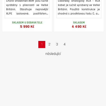
Chord ShawlineX ARAY jsou ručně
Clearway analogový RCA - RCA
vyráběny s přesností ve Velké
kabel je ručně vyrobený ve Velké
Británii. Obsahuje nejnovější
Británii. Použitá konstrukce je
XLPE izolované, postříbřené
shodná s prodktovou řadu C, ale
vodiče a kompozitní stínění. Je
byly upgradovány všechny
vybaven konektory Chord VEE 3
materiály, pro vynikající poměr
SKLADEM U DODAVATELE
SKLADEM
5 990 Kč
4 490 Kč
ChorAlloy™ - pokovenými RCA
ceny a kvality. Upgrade přináší
konektory.
vylepšenou geometrii ARAY a
systémy stínění. Kabel je osazen
pokovenými konektory Chord
VEE3 RCA.
1
2
3
4
následující