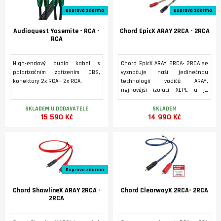
cenu 600 Kč
zvětšení délky je za cenu 360 Kč
Doprava zdarma
Doprava zdarma
Audioquest Yosemite - RCA -
Chord EpicX ARAY 2RCA - 2RCA
RCA
High-endový audio kabel s
Chord EpicX ARAY 2RCA- 2RCA se
polarizačním zařízením DBS,
vyznačuje naší jedinečnou
konektory 2x RCA - 2x RCA.
technologií vodičů ARAY,
nejnovější izolací XLPE a je
vybaven zástrčkami VEE 3 RCA
pokovenými ChorAlloy™. EpicX
SKLADEM U DODAVATELE
SKLADEM
15 590 Kč
14 990 Kč
ARAY je vyroben z vysoce
kvalitních postříbřených,
vícepramenných, bezkyslíkatých
měděných vodičů. Standardně
dostupné v délkách 0,5 m a 1 m, s
vlastními délkami na objednávku.
Doprava zdarma
Chord ShawlineX ARAY 2RCA -
Chord ClearwayX 2RCA- 2RCA
2RCA