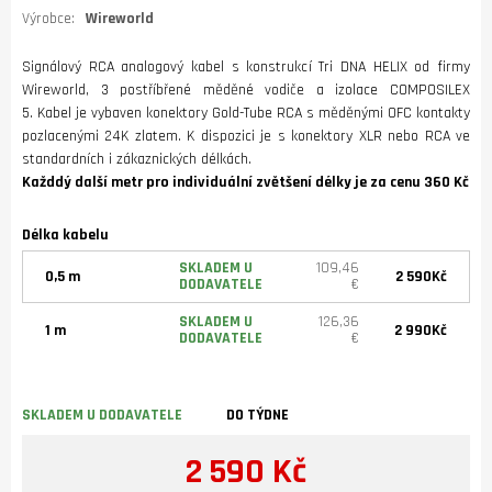
Výrobce:
Wireworld
Signálový RCA analogový kabel s konstrukcí Tri DNA HELIX od firmy
Wireworld, 3 postříbřené měděné vodiče a izolace COMPOSILEX
5. Kabel je vybaven konektory Gold-Tube RCA s měděnými OFC kontakty
pozlacenými 24K zlatem. K dispozici je s konektory XLR nebo RCA ve
standardních i zákaznických délkách.
Každdý další metr pro individuální zvětšení délky je za cenu 360 Kč
Délka kabelu
SKLADEM U
109,46
0,5 m
2 590Kč
DODAVATELE
€
SKLADEM U
126,36
1 m
2 990Kč
DODAVATELE
€
SKLADEM U DODAVATELE
DO TÝDNE
2 590 Kč