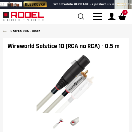
BLESKOVKA
Wharfedale HERITAGE - k poslechu v našem showroomu
0
Stereo RCA - Cinch
Wireworld Solstice 10 (RCA na RCA)
- 0,5 m