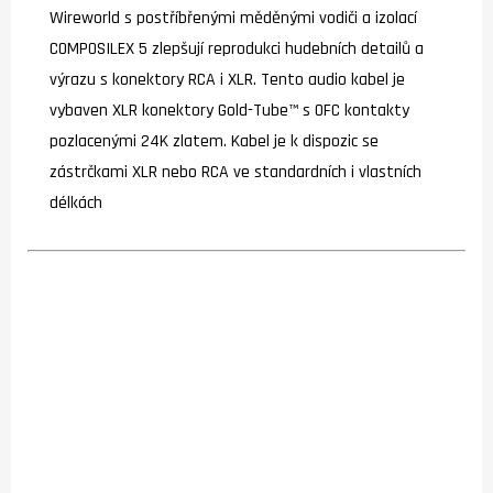
Wireworld s postříbřenými měděnými vodiči a izolací
COMPOSILEX 5 zlepšují reprodukci hudebních detailů a
výrazu s konektory RCA i XLR. Tento audio kabel je
vybaven XLR konektory Gold-Tube™ s OFC kontakty
pozlacenými 24K zlatem. Kabel je k dispozic se
zástrčkami XLR nebo RCA ve standardních i vlastních
délkách