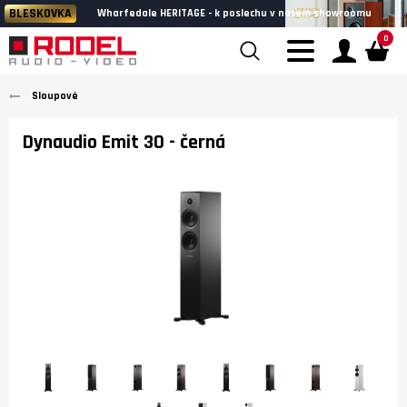
BLESKOVKA
Wharfedale HERITAGE - k poslechu v našem showroomu
0
Sloupové
Dynaudio Emit 30
- černá