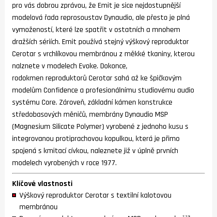
pro vás dobrou zprávou, že Emit je sice nejdostupnější
modelová řada reprosoustav Dynaudio, ale přesto je plná
vymožeností, které lze spatřit v ostatních a mnohem
dražších sériích. Emit používá stejný výškový reproduktor
Cerotar s vrchlíkovou membránou z měkké tkaniny, kterou
nalznete v modelech Evoke. Dokonce,
rodokmen reproduktorů Cerotar sahá až ke špičkovým
modelům Confidence a profesionálnímu studiovému audio
systému Core. Zároveň, základní kámen konstrukce
středobasových měničů, membrány Dynaudio MSP
(Magnesium Silicate Polymer) vyrobené z jednoho kusu s
integrovanou protiprachovou kopulkou, která je přimo
spojená s kmitací cívkou, naleznete již v úplně prvních
modelech vyrobených v roce 1977.
Klíčové vlastnosti
Výškový reproduktor Cerotar s textilní kalotovou
membránou