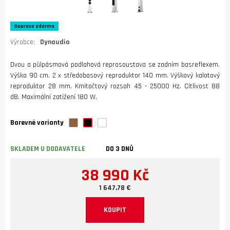
Doprava zdarma
Výrobce:
Dynaudio
Dvou a půlpásmová podlahová reprosoustava se zadním basreflexem.
Výška 90 cm. 2 x středobasový reproduktor 140 mm. Výškový kalotový
reproduktor 28 mm. Kmitočtový rozsah 45 - 25000 Hz. Citlivost 88
dB. Maximální zatížení 180 W.
Barevné varianty
SKLADEM U DODAVATELE
DO 3 DNŮ
38 990 Kč
1 647,78 €
KOUPIT