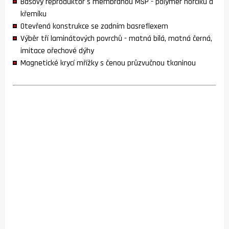
Basový reproduktor s membránou MSP - polymer hořčíku a
křemíku
Otevřená konstrukce se zadním basreflexem
Výběr tří laminátových povrchů - matná bílá, matná černá,
imitace ořechové dýhy
Magnetické krycí mřížky s čenou průzvučnou tkaninou