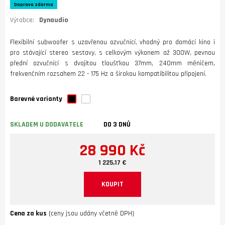
Doprava zdarma
Výrobce:
Dynaudio
Flexibilní subwoofer s uzavřenou ozvučnicí, vhodný pro domácí kino i
pro stávající stereo sestavy, s celkovým výkonem až 300W, pevnou
přední ozvučnící s dvojitou tloušťkou 37mm, 240mm měničem,
frekvenčním rozsahem 22 - 175 Hz a širokou kompatibilitou připojení.
Barevné varianty
SKLADEM U DODAVATELE
DO 3 DNŮ
28 990 Kč
1 225,17 €
KOUPIT
Cena za kus
(ceny jsou udány včetně DPH)