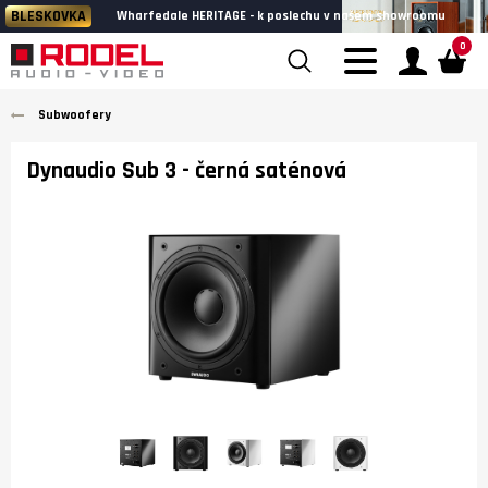
BLESKOVKA
Wharfedale HERITAGE - k poslechu v našem showroomu
0
Subwoofery
Dynaudio Sub 3
- černá saténová