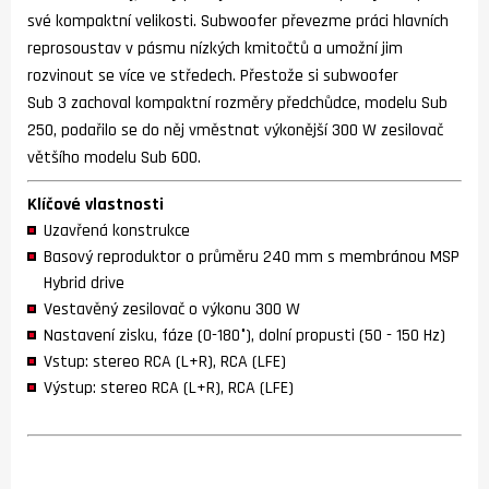
své kompaktní velikosti. Subwoofer převezme práci hlavních
reprosoustav v pásmu nízkých kmitočtů a umožní jim
rozvinout se více ve středech. Přestože si subwoofer
Sub 3 zachoval kompaktní rozměry předchůdce, modelu Sub
250, podařilo se do něj vměstnat výkonější 300 W zesilovač
většího modelu Sub 600.
Klíčové vlastnosti
Uzavřená konstrukce
Basový reproduktor o průměru 240 mm s membránou MSP
Hybrid drive
Vestavěný zesilovač o výkonu 300 W
Nastavení zisku, fáze (0-180°), dolní propusti (50 - 150 Hz)
Vstup: stereo RCA (L+R), RCA (LFE)
Výstup: stereo RCA (L+R), RCA (LFE)