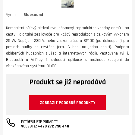
Výrobce:
Bluesound
Kompaktní síťový aktivní dvoupásmový reproduktor vhodný domů i na
cesty - digitální zesilovače pro každý reproduktor s celkovým výkonem
25 W. Napájení 230 V, nebo z akumulátoru BP100 (po dokoupení) pro
poslech hudby na cestách (cca. 6 hod. na jedno nabití). Podpora
oblíbených hudebních služeb a internetových rádiií. Vestavěné Wi-Fi,
Bluetooth a AirPlay 2, ovládací aplikace s možnost zapojení do
vícezónového systému BluOS.
Produkt se již neprodává
ZOBRAZIT PODOBNÉ PRODUKTY
POTŘEBUJETE PORADIT?
VOLEJTE:
+420 272 730 448