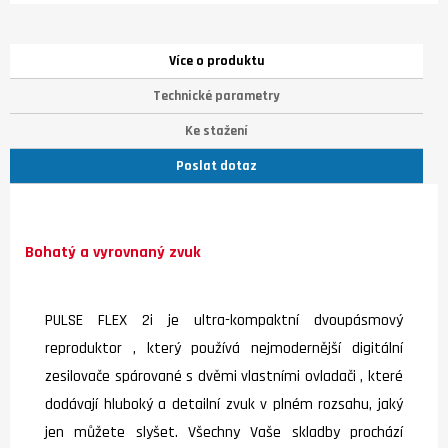
Více o produktu
Technické parametry
Ke stažení
Poslat dotaz
Bohatý a vyrovnaný zvuk
PULSE FLEX 2i je ultra-kompaktní dvoupásmový
reproduktor , který používá nejmodernější digitální
zesilovače spárované s dvěmi vlastními ovladači , které
dodávají hluboký a detailní zvuk v plném rozsahu, jaký
jen můžete slyšet. Všechny Vaše skladby prochází