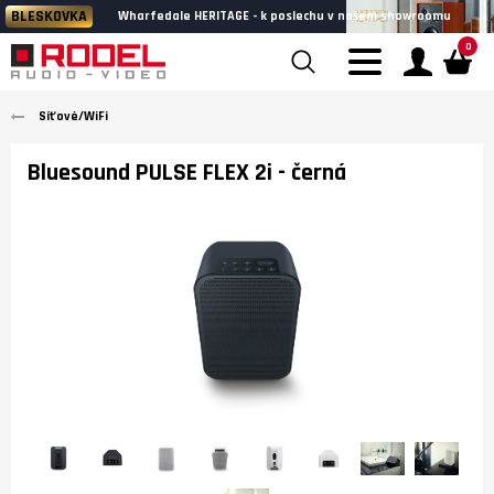
BLESKOVKA
Wharfedale HERITAGE - k poslechu v našem showroomu
0
Síťové/WiFi
Bluesound PULSE FLEX 2i
- černá