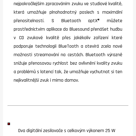
nejpokročilejším zpracováním zvuku ve studiové kvalitě,
která umožňuje plnohodnotný poslech s maximální
přenositelností. S Bluetooth aptX® můžete
prostřednictvím aplikace do Bluesound přenášet hudbu
v CD zvukové kvalitě přes jakékoliv zařízení které
podporuje technologii BlueTooth a otevírá zcela nové
možnosti streamování na cestách. Bluetooth výrazně
snižuje přenosovou rychlost bez ovlivnění kvality zvuku
a problémů s latencí tak, že umožňuje vychutnat si ten
nejkvalitnější zvuk i mimo domov.
Dva digitální zesilovače s celkovým výkonem 25 W