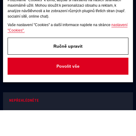
Používáme "Cookies" k tomu, abyste si návštěvu na našich stránkách
Poslechové studio
maximálně užili. Mohou sloužit k personalizaci obsahu a reklam, k
analýze návštěvnosti a ke zobrazení různých pluginů třetích stran (např.
Po - pá:
9:00 - 12:00 / 13:00 - 17:00
socialní sítě, online chat).
So:
dle dohody
Vaše nastavení "Cookies" a další informace najdete na stránce
nastavení
"Cookies".
Adresa
U Továren 261/27, 102 00 Praha 10,
Hostivař
Ručně upravit
JAKÝKOLIV DOTAZ
Povolit vše
+420 731 488 859
(9:00 - 17:00)
info@rodel-audio.cz
NEPŘEHLÉDNĚTE
Naše realizace
Magazín
Poradna
Výrobci