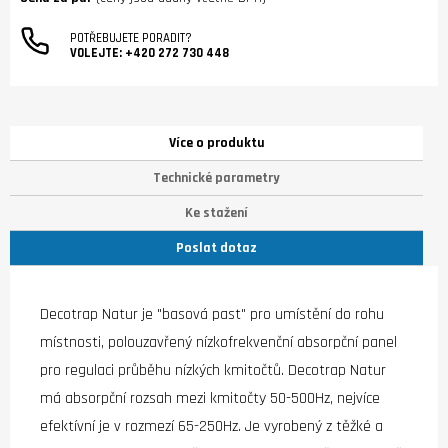
POTŘEBUJETE PORADIT?
VOLEJTE:
+420 272 730 448
Více o produktu
Technické parametry
Ke stažení
Poslat dotaz
Decotrap Natur je "basová past" pro umístění do rohu
místnosti, polouzavřený nízkofrekvenční absorpční panel
pro regulaci průběhu nízkých kmitočtů. Decotrap Natur
má absorpční rozsah mezi kmitočty 50-500Hz, nejvíce
efektívní je v rozmezí 65-250Hz. Je vyrobený z těžké a