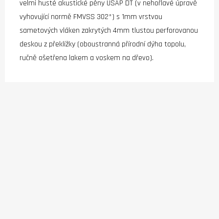
velmi husté akustické pěny USAP DT (v nehořlavé úpravě
vyhovující normě FMVSS 302*) s 1mm vrstvou
sametových vláken zakrytých 4mm tlustou perforovanou
deskou z překlížky (oboustranná přírodní dýha topolu,
ručně ošetřena lakem a voskem na dřevo).