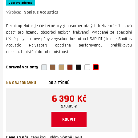
Doprava zdarma
Výrobce:
Sonitus Acoustics
Decotrap Natur je částečně krytý absorbér nízkých frekvencí - "basová
past" pro řízenou absorbci nízkých frekvencí. Vyrobené ze speciální
těžké polyesterové pěny z vysokou hustotou USAP DT (Unique Sonitus
Acoustic Polyester) opatřené perforovanou překližkovou
deskou. Umístění do rohu místnosti.
Barevné varianty
NA OBJEDNÁVKU
DO 3 TÝDNŮ
6 390 Kč
270,05 €
KOUPIT
Cena za pár
(ceny jsou udány včetně DPH)