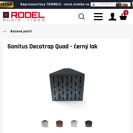
BLESKOVKA
Wharfedale HERITAGE - k poslechu v našem showr
0
Basové pasti
Sonitus Decotrap Quad
- černý lak