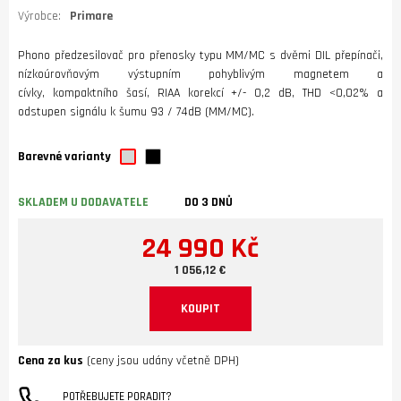
Výrobce:
Primare
Phono předzesilovač pro přenosky typu MM/MC s dvěmi DIL přepínači,
nízkoúrovňovým výstupním pohyblivým magnetem a
cívky, kompaktního šasí, RIAA korekcí +/- 0,2 dB, THD <0,02% a
odstupen signálu k šumu 93 / 74dB (MM/MC).
Barevné varianty
SKLADEM U DODAVATELE
DO 3 DNŮ
24 990 Kč
1 056,12 €
KOUPIT
Cena za kus
(ceny jsou udány včetně DPH)
POTŘEBUJETE PORADIT?