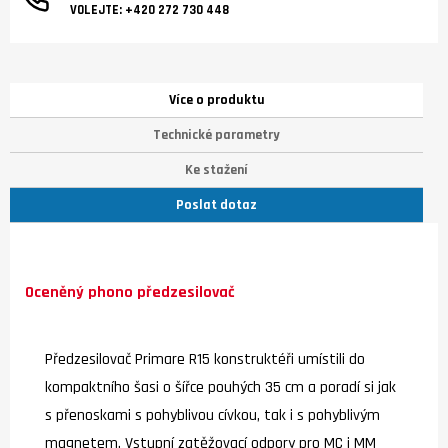
VOLEJTE:
+420 272 730 448
Více o produktu
Technické parametry
Ke stažení
Poslat dotaz
Oceněný phono předzesilovač
Předzesilovač Primare R15 konstruktéři umístili do
kompaktního šasi o šířce pouhých 35 cm a poradí si jak
s přenoskami s pohyblivou cívkou, tak i s pohyblivým
magnetem. Vstupní zatěžovací odpory pro MC i MM