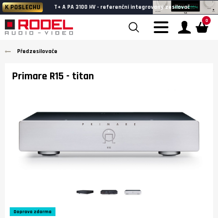
K POSLECHU
T+ A PA 3100 HV - referenční integrovaný zesilovač
0
Předzesilovače
Primare R15
- titan
Doprava zdarma