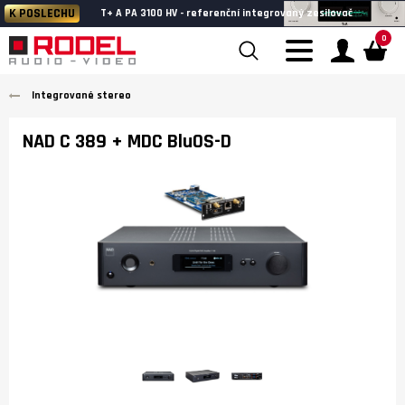
K POSLECHU
T+ A PA 3100 HV - referenční integrovaný zesilovač
0
Integrované stereo
NAD C 389 + MDC BluOS-D