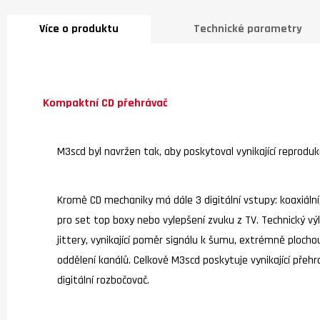
Více o produktu
Technické parametry
Kompaktní CD přehrávač
M3scd byl navržen tak, aby poskytoval vynikající reproduk
Kromě CD mechaniky má dále 3 digitální vstupy: koaxiální,
pro set top boxy nebo vylepšení zvuku z TV. Technický výk
jittery, vynikající poměr signálu k šumu, extrémně plochou
oddělení kanálů. Celkově M3scd poskytuje vynikající přeh
digitální rozbočovač.