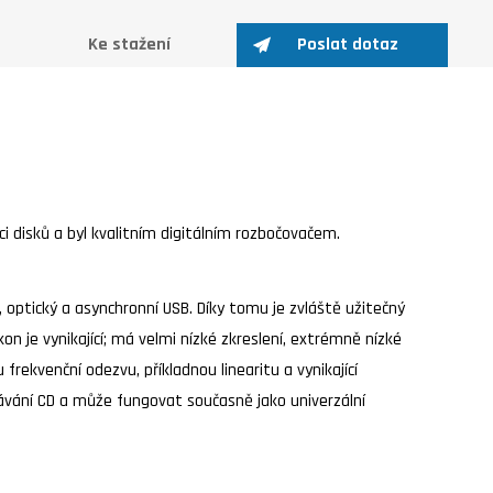
Ke stažení
Poslat dotaz
ci disků a byl kvalitním digitálním rozbočovačem.
 optický a asynchronní USB. Díky tomu je zvláště užitečný
on je vynikající; má velmi nízké zkreslení, extrémně nízké
 frekvenční odezvu, příkladnou linearitu a vynikající
rávání CD a může fungovat současně jako univerzální