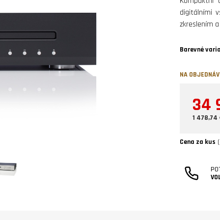
Kompaktní 
digitálními 
zkreslením a
Barevné vari
NA OBJEDNÁ
34 
1 478,74
Cena za kus
(
PO
VO