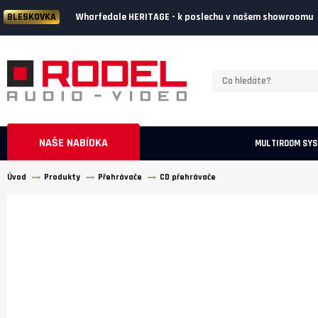
Wharfedale HERITAGE - k poslechu v našem showroomu
BLESKOVKA
NAŠE NABÍDKA
MULTIROOM SY
Úvod
Produkty
Přehrávače
CD přehrávače