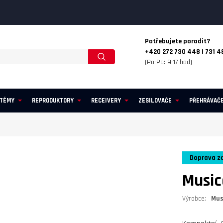
Potřebujete poradit?
+420 272 730 448 | 731 4
(Po-Pa: 9-17 hod)
STÉMY
REPRODUKTORY
RECEIVERY
ZESILOVAČE
PŘEHRÁVAČ
Doprava z
Music
Výrobce:
Mus