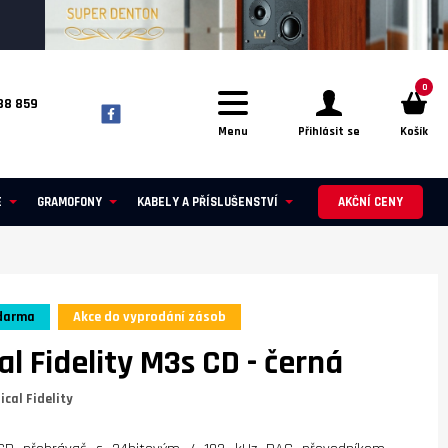
0
88 859
Menu
Přihlásit se
Košík
E
GRAMOFONY
KABELY A PŘÍSLUŠENSTVÍ
AKČNÍ CENY
darma
Akce do vyprodání zásob
al Fidelity M3s CD
- černá
ical Fidelity