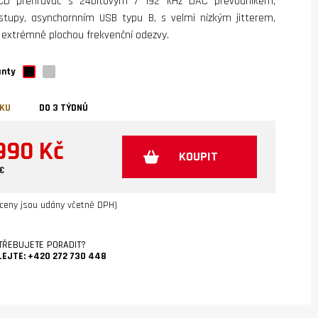
CD přehrávač s 24bitovým / 192 kHz DAC převodníkem,
vstupy, asynchornním USB typu B, s velmi nízkým jitterem,
 extrémně plochou frekvenční odezvy.
anty
VKU
DO 3 TÝDNŮ
990 Kč
KOUPIT
 €
ceny jsou udány včetně DPH)
TŘEBUJETE PORADIT?
LEJTE:
+420 272 730 448