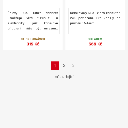
Úhlový RCA -Cinch adaptér
Celokovový RCA - cinch konektor.
umožňuje větší flexibilitu u
24K pozlacení. Pro kabely do
elektroniky, jeíž kabelové
průměru: 5-6mm.
připojení může být omezeno
prostorem, nebo pokud jsou
kabely málo ohebné.
NA OBJEDNÁVKU
SKLADEM
319 Kč
569 Kč
1
2
3
následující