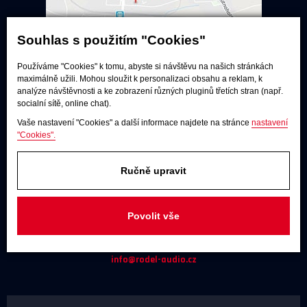
Souhlas s použitím "Cookies"
Používáme "Cookies" k tomu, abyste si návštěvu na našich stránkách
maximálně užili. Mohou sloužit k personalizaci obsahu a reklam, k
analýze návštěvnosti a ke zobrazení různých pluginů třetích stran (např.
Poslechové studio
socialní sítě, online chat).
Po - pá:
9:00 - 12:00 / 13:00 - 17:00
Vaše nastavení "Cookies" a další informace najdete na stránce
nastavení
So:
dle dohody
"Cookies".
Adresa
Ručně upravit
U Továren 261/27, 102 00 Praha 10,
Hostivař
Povolit vše
JAKÝKOLIV DOTAZ
+420 731 488 859
(9:00 - 17:00)
info@rodel-audio.cz