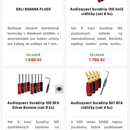
DALI BANANA PLUGS
Audioquest SureGrip 100 Gold
vidličky (set 8 ks)
Špičkové zlacené banánkové
Set 8 kusů SureGrip 100
terminály s dřevěným pláštěm, v
pozlacených vidliček na
ekonomickém pvc balení určeny
reproduktorový kabel. Banánky
pro kabely do průřezu až 7 mm2,
zajišťují kvalitní přímý kontakt
nebo pro multižilovou kabeláž do
mezi vodičem a purpurovou mědí
průměru až 15 mm2. Středový díl
a pevné uchycení kabelu.
SKLADEM
SKLADEM
1 490 Kč
1 790 Kč
se při utahování rozšiřuje a
zajišťuje tak dokonalý kontakt s
reproduktorovým terminálem.
K vidění ve studiu
Audioquest SureGrip 100 BFA
Audioquest SureGrip 507 BFA
Silver Banana (set 8 ks)
vidličky (set 4 ks)
Set 8 kusů SureGrip 100
U 500 series SPADE nejsou
postříbřených banánků na
používány žádné podkladové