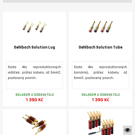
Oehlbach Solution Lug
Oehlbach Solution Tube
Sada 4ks reproduktorových
Sada 4ks reproduktorových
vidliček, průřez kabelu až 6mm2,
banánků, průřez kabelu až
pozlacený povrch.
6mm2, pozlacený povrch.
SKLADEM U DODAVATELE
SKLADEM U DODAVATELE
1 390 Kč
1 390 Kč
K 