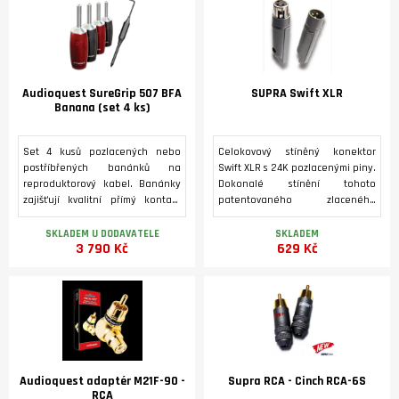
Audioquest SureGrip 507 BFA
SUPRA Swift XLR
Banana (set 4 ks)
Set 4 kusů pozlacených nebo
Celokovový stíněný konektor
postříbřených banánků na
Swift XLR s 24K pozlacenými piny.
reproduktorový kabel. Banánky
Dokonalé stínění tohoto
zajišťují kvalitní přímý kontakt
patentovaného zlaceného
mezi vodičem a beriliovou
konektoru omezuje přechodový
(purpurovou) mědí a pevné
šum. Snadná instalace. V balení
SKLADEM U DODAVATELE
SKLADEM
3 790 Kč
629 Kč
uchycení kabelu.
konektor male + female.
Audioquest adaptér M21F-90 -
Supra RCA - Cinch RCA-6S
RCA