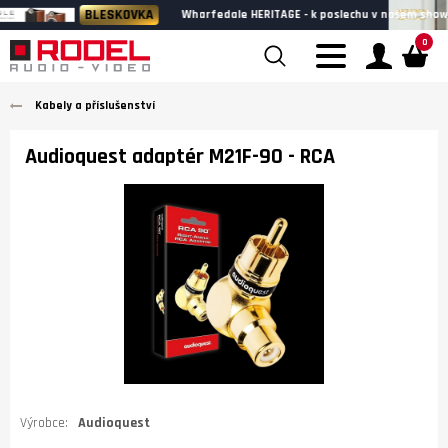
BLESKOVKA
Wharfedale HERITAGE - k poslechu v našem showroomu
0
Kabely a příslušenství
Audioquest adaptér M21F-90 - RCA
Výrobce:
Audioquest