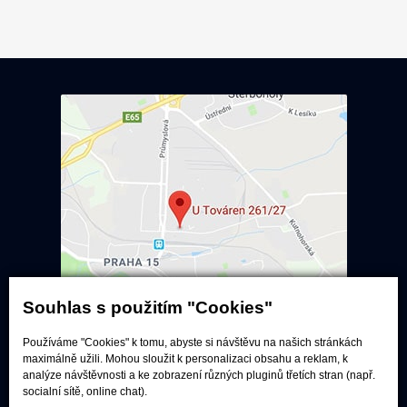
Souhlas s použitím "Cookies"
Používáme "Cookies" k tomu, abyste si návštěvu na našich stránkách
Poslechové studio
maximálně užili. Mohou sloužit k personalizaci obsahu a reklam, k
analýze návštěvnosti a ke zobrazení různých pluginů třetích stran (např.
Po - pá:
9:00 - 12:00 / 13:00 - 17:00
socialní sítě, online chat).
So:
dle dohody