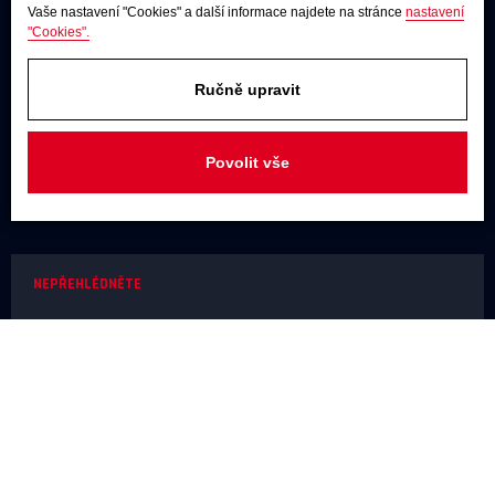
Vaše nastavení "Cookies" a další informace najdete na stránce
nastavení
Adresa
"Cookies".
U Továren 261/27, 102 00 Praha 10,
Hostivař
Ručně upravit
JAKÝKOLIV DOTAZ
Povolit vše
+420 731 488 859
(9:00 - 17:00)
info@rodel-audio.cz
NEPŘEHLÉDNĚTE
Naše realizace
Magazín
Poradna
Výrobci
NEŽ OBJEDNÁTE
Doprava a platba