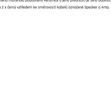
ného materiálu podobného keramice a jeho předností je silná odolnost
 a 2 x černý vzhledem ke směrovosti kabelů označené Speaker a Amp.