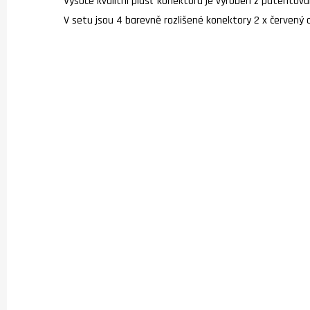
Vysoce kvalitní plášť konektoru je vyroben z patentova
V setu jsou 4 barevně rozlišené konektory 2 x červený