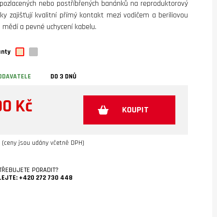
pozlacených nebo postříbřených banánků na reproduktorový
ky zajišťují kvalitní přímý kontakt mezi vodičem a beriliovou
 mědí a pevné uchycení kabelu.
anty
ODAVATELE
DO 3 DNŮ
90 Kč
KOUPIT
(ceny jsou udány včetně DPH)
TŘEBUJETE PORADIT?
LEJTE:
+420 272 730 448