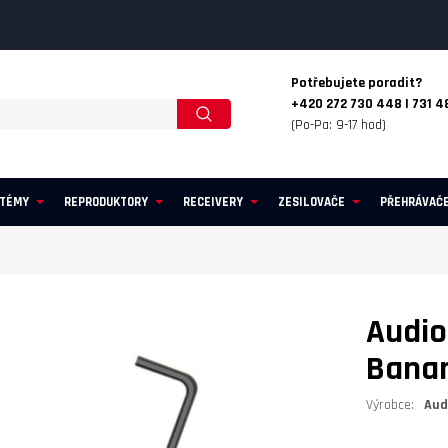
Potřebujete poradit?
+420 272 730 448 | 731 4
(Po-Pa: 9-17 hod)
STÉMY
REPRODUKTORY
RECEIVERY
ZESILOVAČE
PŘEHRÁVAČ
Audio
Banan
Výrobce:
Aud