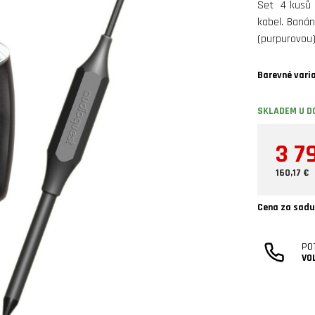
Set 4 kusů 
kabel. Banán
(purpurovou)
Barevné vari
SKLADEM U D
3 7
160,17 €
Cena za sadu
PO
VO