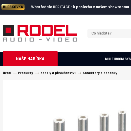
Wharfedale HERITAGE - k poslechu v našem showroomu
BLESKOVKA
NAŠE NABÍDKA
MULTIROOM SY
Úvod
Produkty
Kabely a příslušenství
Konektory a banánky