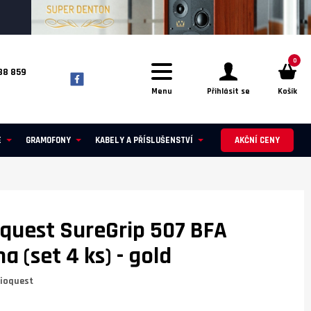
0
88 859
Menu
Přihlásit se
Košík
E
GRAMOFONY
KABELY A PŘÍSLUŠENSTVÍ
AKČNÍ CENY
quest SureGrip 507 BFA
a (set 4 ks)
- gold
ioquest