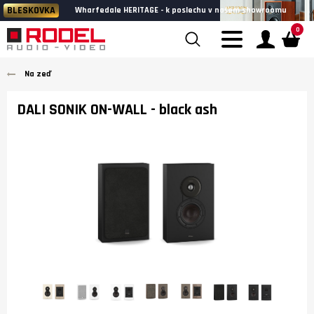
BLESKOVKA
Wharfedale HERITAGE - k poslechu v našem showroomu
0
Na zeď
DALI SONIK ON-WALL
- black ash