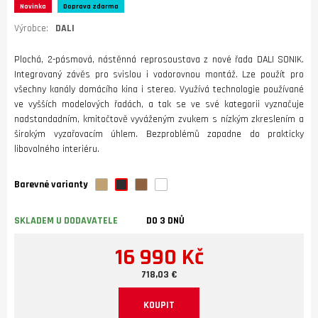
Novinka
Doprava zdarma
Výrobce:
DALI
Plochá, 2-pásmová, nástěnná reprosoustava z nové řada DALI SONIK.
Integrovaný závěs pro svislou i vodorovnou montáž. Lze použít pro
všechny kanály domácího kina i stereo. Využívá technologie používané
ve vyšších modelových řadách, a tak se ve své kategorii vyznačuje
nadstandadním, kmitočtově vyváženým zvukem s nízkým zkreslením a
širokým vyzařovacím úhlem. Bezproblémů zapadne do prakticky
libovolného interiéru.
Barevné varianty
SKLADEM U DODAVATELE
DO 3 DNŮ
16 990 Kč
718,03 €
KOUPIT