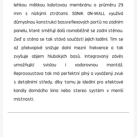
lehkou měkkou kalotovou membránu o průměru 29
mm s nízkými ztrátami. SONIK ON-WALL využívá
důmyslnou konstrukci bassreflexových portů na zadním
panelu, které směřují dolů rovnoběžně se zadní stěnou.
Zeď a stěna se tak stává součástí jejich ladění. Tím se
až překvapivě snižuje dolní mezní frekvence a tak
zvyšuje objem hlubokých basů. Integrovaný závěs
umožňující svislou i vodorovnou montáž.
Reprosoustava tak má perfektní plný a vyvážený zvuk
s detailními středy, díky tomu je ideální pro efektové
kanály domácího kina nebo stereo systém v menší
místnosti.