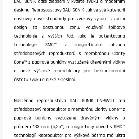
DALI SONIK další zlepšení v kvalitě zvuku a moderním
designu. Reprosoustavy DALI SONIK tak ve své kategorii
nastavují nové standardy pro zvukový výkon i vizuální
design za dostupnou cenu. Používají špičkové
technologie z vyšších řad, jako je patentovaná
technologie SMC™ v magnetickém obvodu
středobasových reproduktorů s membránou Clarity
Cone™ z papírové buničiny vyztužené dřevěnými vlákny
a nové výškové reproduktory pro bezkonkurenční
čistotu zvuku a nízké zkreslení.
Nástěnná reprosoustava DALI SONIK ON-WALL má
středobasový reproduktor s membránu Clarity Cone™ z
papírové buničiny vyztužené dřevěnými vlákny o
průměru 133 mm (5,25") a magnetický obvod s SMC™
technologií. Reproduktor pro výškové pásmo má ultra