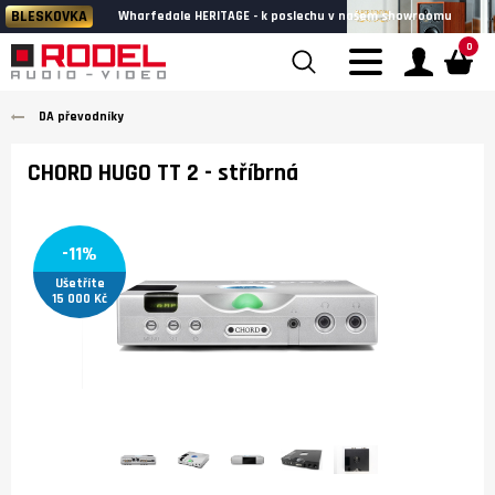
BLESKOVKA
Wharfedale HERITAGE - k poslechu v našem showroomu
0
DA převodníky
CHORD HUGO TT 2
- stříbrná
-11%
Ušetříte
15 000 Kč