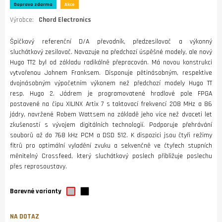
Doprava zdarma
Akce
Výrobce:
Chord Electronics
Špičkový referenční D/A převodník, předzesilovač a výkonný
sluchátkový zesilovač. Navazuje na předchozí úspěšné modely, ale nový
Hugo TT2 byl od základu radikálně přepracován. Má novou konstrukci
vytvořenou Johnem Franksem. Disponuje pětinásobným, respektive
dvojnásobným výpočetním výkonem než předchozí modely Hugo TT
resp. Hugo 2. Jádrem je programovatené hradlové pole FPGA
postavené na čipu XILINX Artix 7 s taktovací frekvencí 208 MHz a 86
jádry, navržené Robem Wattsem na základě jeho více než dvaceti let
zkušeností s vývojem digitálních technologií. Podporuje přehrávání
souborů až do 768 kHz PCM a DSD 512. K dispozici jsou čtyři režimy
fitrů pro optimální vyladění zvuku a sekvenčně ve čtyřech stupních
měnitelný Crossfeed, který sluchátkový poslech přibližuje poslechu
přes reprosoustavy.
Barevné varianty
NA DOTAZ