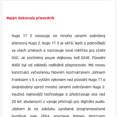
Nejen dokonalý převodník
Hugo TT 2 navazuje na mnoha cenami ověnčený
přenosný Hugo 2. Hugo TT 2 je větší, lepší a pokročilejší
ve všech směrech a nastavuje nové měřítko pro stolní
DAC. Je zastíněný pouze vlajkovou lodí DAVE. Původní
HUGO byl od základů radikálně přepracován. Má novou
konstrukci vytvořenou hlavním kostruktérem Johnem
Franksem s 5 x vyšším výkonem než původní Hugo TT a
dvojnásobný oproti mnoha cenami ověnčeném Hugo 2.
Využívá nejnovější technologie a představuje více než
20 let zkušeností z vývoje přístrojů pro digitální audio.
Jádrem je na zakázku vyrobené programovatené
hradlové pole FPGA navržené Robem Wattsem