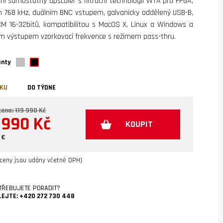
tní samostatný upscaler s filtrační technologií WTA pro FPGA,
 768 kHz, duálním BNC vstupem, galvanicky oddělený USB-B,
M 16-32bitů, kompatibilitou s MacOS X, Linux a Windows a
m výstupem vzorkovací frekvence s režimem pass-thru.
anty
VKU
DO TÝDNE
ena: 119 990 Kč
 990 Kč
KOUPIT
 €
ceny jsou udány včetně DPH)
TŘEBUJETE PORADIT?
LEJTE:
+420 272 730 448