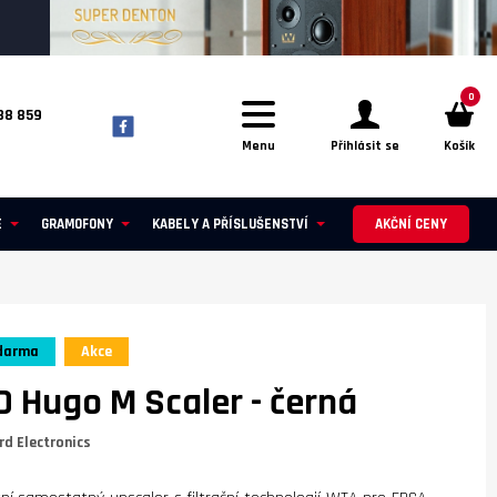
0
88 859
Menu
Přihlásit se
Košík
E
GRAMOFONY
KABELY A PŘÍSLUŠENSTVÍ
AKČNÍ CENY
darma
Akce
 Hugo M Scaler
- černá
rd Electronics