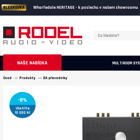
Wharfedale HERITAGE - k poslechu v našem showroomu
BLESKOVKA
NAŠE NABÍDKA
MULTIROOM SY
Úvod
Produkty
DA převodníky
-8%
Ušetříte
10 000 Kč