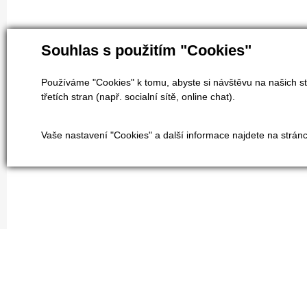
Souhlas s použitím "Cookies"
Používáme "Cookies" k tomu, abyste si návštěvu na našich st
třetích stran (např. socialní sítě, online chat).
Vaše nastavení "Cookies" a další informace najdete na strán