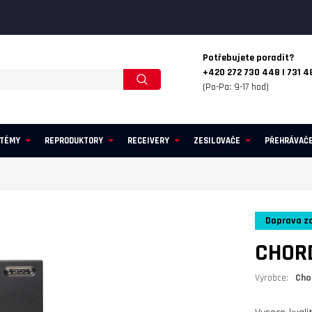
Potřebujete poradit?
+420 272 730 448 | 731 4
(Po-Pa: 9-17 hod)
STÉMY
REPRODUKTORY
RECEIVERY
ZESILOVAČE
PŘEHRÁVAČ
Doprava z
CHORD
Výrobce:
Cho