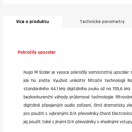
Více o produktu
Technické parametry
Pokročilý upscaler
Hugo M Scaler je vysoce pokročilý samostatný upscaler s
jak ho znáte. Využívá unikátní filtrační technologii R
standardního 44,1 kHz digitálního zvuku až na 705,6 kHz (
bezkonkurenční výhody průlomové technologie filtrová
digitálně připojených audio zařízení, čímž dramaticky zl
pro použití s ​​vybranými D/A převodníky Chord Electroni
jej použít také s jinými D/A převodníky s vhodnými vstupy,