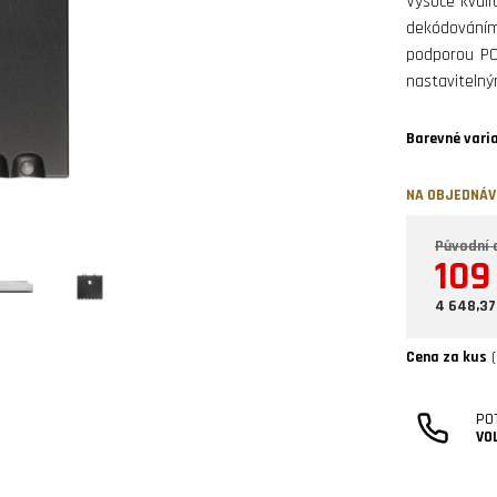
Vysoce kvali
dekódováním
podporou PC
nastavitelný
Barevné vari
NA OBJEDNÁ
Původní c
109
4 648,37
Cena za kus
(
PO
VO