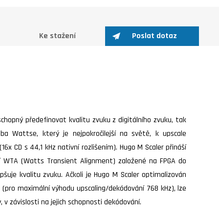
Ke stažení
Poslat dotaz
chopný předefinovat kvalitu zvuku z digitálního zvuku, tak
oba Wattse, který je nejpokročilejší na světě, k upscale
16x CD s 44,1 kHz nativní rozlišením). Hugo M Scaler přináší
ní WTA (Watts Transient Alignment) založené na FPGA do
epšuje kvalitu zvuku. Ačkoli je Hugo M Scaler optimalizován
cs (pro maximální výhodu upscaling/dekódování 768 kHz), lze
 v závislosti na jejich schopnosti dekódování.