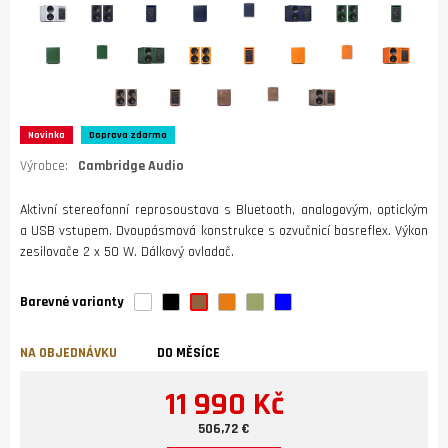
Novinka
Doprava zdarma
Výrobce:
Cambridge Audio
Aktivní stereofonní reprosoustava s Bluetooth, analogovým, optickým
a USB vstupem. Dvoupásmová konstrukce s ozvučnicí basreflex. Výkon
zesilovače 2 x 50 W. Dálkový ovladač.
Barevné varianty
NA OBJEDNÁVKU
DO MĚSÍCE
11 990 Kč
506,72 €