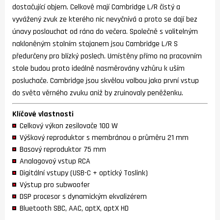
dostačující objem. Celkově mají Cambridge L/R čistý a
vyvážený zvuk ze kterého nic nevyčnívá a proto se dají bez
únavy poslouchat od rána do večera. Společně s volitelným
nakloněným stolním stojanem jsou Cambridge L/R S
předurčeny pro blízký poslech. Umístěny přímo na pracovním
stole budou proto ideálně nasměrovány vzhůru k uším
posluchače. Cambridge jsou skvělou volbou jako první vstup
do světa věrného zvuku aniž by zruinovaly peněženku.
Klíčové vlastnosti
Celkový výkon zesilovače 100 W
Výškový reproduktor s membránou o průměru 21 mm
Basový reproduktor 75 mm
Analagovoý vstup RCA
Digitální vstupy (USB-C + optický Toslink)
Výstup pro subwoofer
DSP procesor s dynamickým ekvalizérem
Bluetooth SBC, AAC, aptX, aptX HD