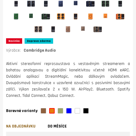
Novinka
Doprava zdarma
Výrobce:
Cambridge Audio
Aktivní stereofonní reprosoustava s vestavěným streamerem a
bohatou analogovou a digitíální konektivitou včetně HDMI eARC.
Ovládání aplikací StreamMagic, nebo dálkovým ovladačem.
Dvoupásmová konstrukce v uzavřené ozvučnici s pasivními basovými
zářiči. Výkon zesilovače 2 x 150 W. AirPlay2, Bluetooth. Spotify
Connect, Tidal Connect, Qobuz Connect.
Barevné varianty
NA OBJEDNÁVKU
DO MĚSÍCE