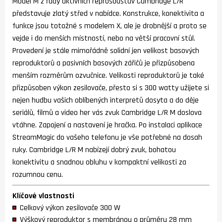
Model M z řady aktivních reprosoustav Cambridge L/R
představuje zlatý střed v nabídce. Konstrukce, konektivita a
funkce jsou totožné s modelem X, ale je drobnější a proto se
vejde i do menších místností, nebo na větší pracovní stůl.
Provedení je stále mimořádně solidní jen velikost basových
reproduktorů a pasivních basových zářičů je přizpůsobena
menším rozměrům ozvučnice. Velikosti reproduktorů je také
přizpůsoben výkon zesilovače, přesto si s 300 watty užijete si
nejen hudbu vašich oblíbených interpretů dosyta a do děje
seriálů, filmů a video her vás zvuk Cambridge L/R M doslova
vtáhne. Zapojení a nastavení je hračka. Po instalaci aplikace
StreamMagic do vašeho telefonu je vše potřebné na dosah
ruky. Cambridge L/R M nabízejí dobrý zvuk, bohatou
konektivitu a snadnou obluhu v kompaktní velikosti za
rozumnou cenu.
Klíčové vlastnosti
Celkový výkon zesilovače 300 W
Výškový reproduktor s membránou o průměru 28 mm