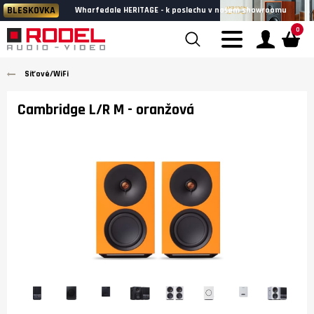
BLESKOVKA
Wharfedale HERITAGE - k poslechu v našem showroomu
0
Síťové/WiFi
Cambridge L/R M
- oranžová