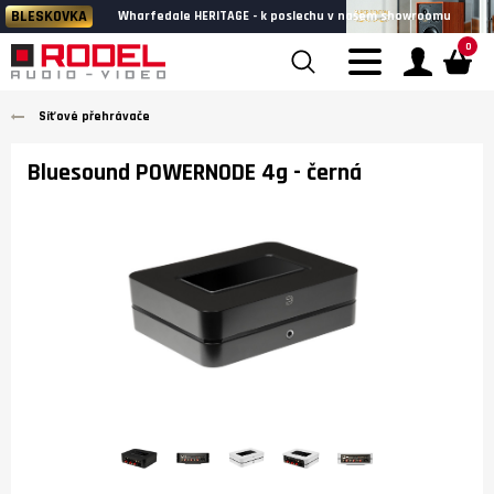
BLESKOVKA
Wharfedale HERITAGE - k poslechu v našem showroomu
0
Síťové přehrávače
Bluesound POWERNODE 4g
- černá