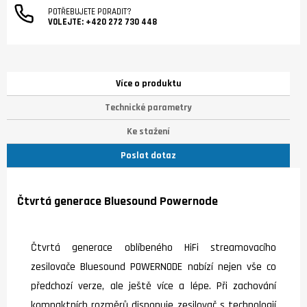
POTŘEBUJETE PORADIT?
VOLEJTE:
+420 272 730 448
Více o produktu
Technické parametry
Ke stažení
Poslat dotaz
Čtvrtá generace Bluesound Powernode
Čtvrtá generace oblíbeného HiFi streamovacího
zesilovače Bluesound POWERNODE nabízí nejen vše co
předchozí verze, ale ještě více a lépe. Při zachování
kompaktních rozměrů disponuje zesilovač s technologií