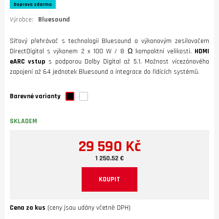
Doprava zdarma
Výrobce:
Bluesound
Síťový přehrávač s technologií Bluesound a výkonovým zesilovačem
DirectDigital s výkonem 2 x 100 W / 8 Ω kompaktní velikosti.
HDMI
eARC vstup
s podporou Dolby Digital až 5.1. Možnost vícezónového
zapojení až 64 jednotek Bluesound a integrace do řídících systémů.
Barevné varianty
SKLADEM
29 590 Kč
1 250,52 €
KOUPIT
Cena za kus
(ceny jsou udány včetně DPH)