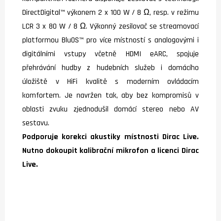
DirectDigital™ výkonem 2 x 100 W / 8 Ω, resp. v režimu
LCR 3 x 80 W / 8 Ω. Výkonný zesilovač se streamovací
platformou BluOS™ pro více místností s analogovými i
digitálními vstupy včetně HDMI eARC, spojuje
přehrávání hudby z hudebních služeb i domácího
úložiště v HiFi kvalitě s moderním ovládacím
komfortem. Je navržen tak, aby bez kompromisů v
oblasti zvuku zjednodušil domácí stereo nebo AV
sestavu.
Podporuje korekci akustiky místnosti Dirac Live.
Nutno dokoupit kalibrační mikrofon a licenci Dirac
Live.