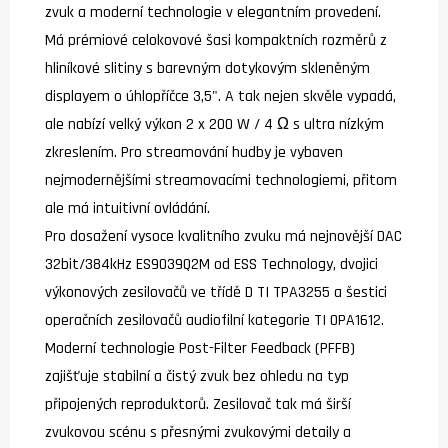
zvuk a moderní technologie v elegantním provedení.
Má prémiové celokovové šasi kompaktních rozměrů z
hliníkové slitiny s barevným dotykovým skleněným
displayem o úhlopříčce 3,5". A tak nejen skvěle vypadá,
ale nabízí velký výkon 2 x 200 W / 4 Ω s ultra nízkým
zkreslením. Pro streamování hudby je vybaven
nejmodernějšími streamovacími technologiemi, přitom
ale má intuitivní ovládání.
Pro dosažení vysoce kvalitního zvuku má nejnovější DAC
32bit/384kHz ES9039Q2M od ESS Technology, dvojici
výkonových zesilovačů ve třídě D TI TPA3255 a šestici
operačních zesilovačů audiofilní kategorie TI OPA1612.
Moderní technologie Post-Filter Feedback (PFFB)
zajišťuje stabilní a čistý zvuk bez ohledu na typ
připojených reproduktorů. Zesilovač tak má širší
zvukovou scénu s přesnými zvukovými detaily a