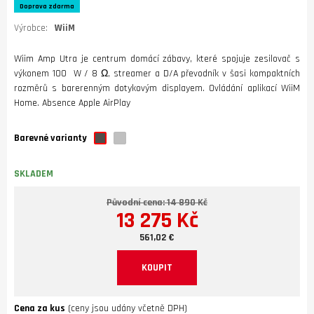
Doprava zdarma
Výrobce:
WiiM
Wiim Amp Utra je centrum domácí zábavy, které spojuje zesilovač s
výkonem 100 W / 8 Ω, streamer a D/A převodník v šasi kompaktních
rozměrů s barerenným dotykovým displayem. Ovládání aplikací WiiM
Home. Absence Apple AirPlay
Barevné varianty
SKLADEM
Původní cena: 14 890 Kč
13 275 Kč
561,02 €
KOUPIT
Cena za kus
(ceny jsou udány včetně DPH)