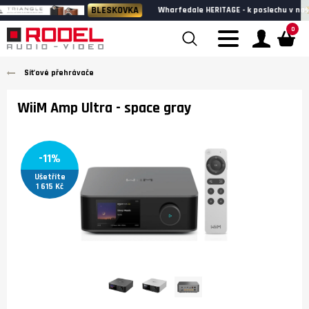
BLESKOVKA
Wharfedale HERITAGE - k poslechu v našem showroomu
0
Síťové přehrávače
WiiM Amp Ultra
- space gray
-11%
Ušetříte
1 615 Kč