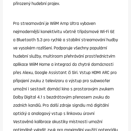
přirozený hudební projev.
Pro streamování je WiiM Amp Ultra vybaven
nejmodernější konektivitu včetně třípásmové Wi-Fi 6E
a Bluetooth 5.3 pro rychlé a stabilní streamování hudby
ve vysokém rozlišení. Podporuje všechny populární
hudební služby, multiroom přehrávání prostřednictvím
aplikace WiiM Home a integraci do chytré domácnosti
přes Alexu, Google Assistant či Siri. Vstup HDMI ARC pro
připojení zvuku z televizoru a výstup pro subwoofer
umožní i sestavit domácí kino s prostorovým zvukem
Dolby Digital 4.1 s bezdrátovým přenosem zvuku do
zadních kanálů. Pro další zdroje signálu má digitální
optický a analogový vstup s linkovou úrovní
Vestavěná kalibrace akustiky místnosti umožní
optimálně vyladit zvuk pro maximální využití potenciálu