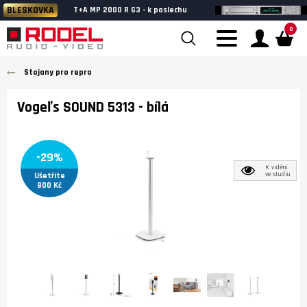
BLESKOVKA
T+A MP 2000 R G3 - k poslechu
0
Stojany pro repro
Vogeľs SOUND 5313
- bílá
-29%
K vidění
ve studiu
Ušetříte
800 Kč