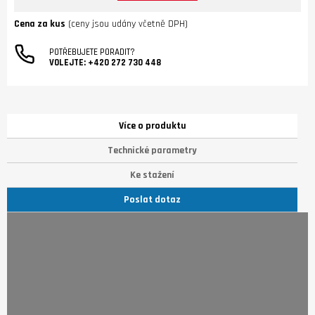
Cena za kus
(ceny jsou udány včetně DPH)
POTŘEBUJETE PORADIT?
VOLEJTE:
+420 272 730 448
Více o produktu
Technické parametry
Ke stažení
Poslat dotaz
Stojany pro Denon HEOS 1 a 3 jsou dostupné v černém a bílém
provedení a díky své štíhlosti a nenápadnosti zapadnou do
jakéhokoliv interiéru. Máte příliš krátké napájecí kabely? To není
žádný problém. Repro přichytíte na připravený úchyt stojanu. V
jeho noze je integrovaný prodlužovací kabel, který k
reprosoustavě snadno připojíte.
Hlavní charakteristiky: