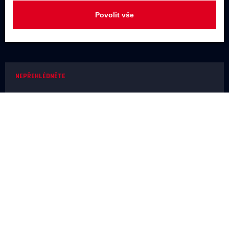
JAKÝKOLIV DOTAZ
Povolit vše
+420 731 488 859
(9:00 - 17:00)
info@rodel-audio.cz
NEPŘEHLÉDNĚTE
Naše realizace
Magazín
Poradna
Výrobci
NEŽ OBJEDNÁTE
Doprava a platba
O nákupu
Poslechové studio
SERVIS A REKLAMACE