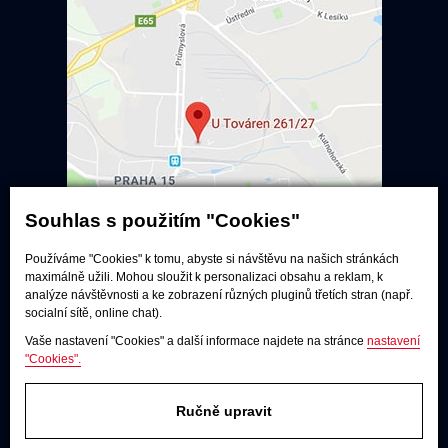
Souhlas s použitím "Cookies"
Používáme "Cookies" k tomu, abyste si návštěvu na našich stránkách
Poslechové studio
maximálně užili. Mohou sloužit k personalizaci obsahu a reklam, k
analýze návštěvnosti a ke zobrazení různých pluginů třetích stran (např.
Po - pá:
9:00 - 12:00 / 13:00 - 17:00
socialní sítě, online chat).
So:
dle dohody
Vaše nastavení "Cookies" a další informace najdete na stránce
nastavení
"Cookies".
Adresa
U Továren 261/27, 102 00 Praha 10,
Hostivař
Ručně upravit