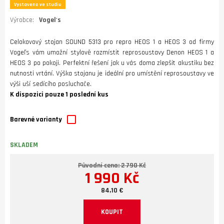
Vystaveno ve studiu
Výrobce:
Vogel's
Celokovový stojan SOUND 5313 pro repro HEOS 1 a HEOS 3 od firmy
Vogeľs vám umožní stylově rozmístit reprosoustavy Denon HEOS 1 a
HEOS 3 po pokoji. Perfektní řešení jak u vás doma zlepšit akustiku bez
nutnosti vrtání. Výška stojanu je ideální pro umístění reprosoustavy ve
výši uší sedícího posluchače.
K dispozici pouze 1 poslední kus
Barevné varianty
SKLADEM
Původní cena: 2 790 Kč
1 990 Kč
84,10 €
KOUPIT