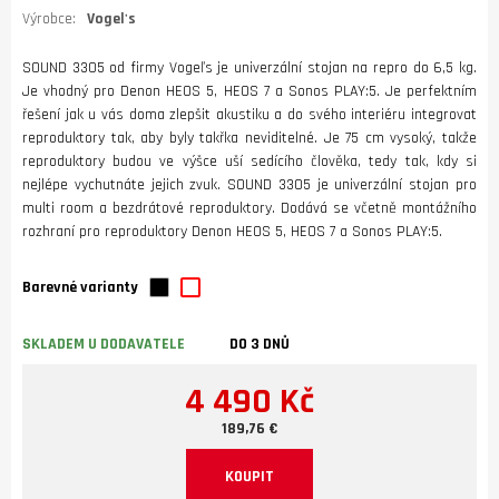
Výrobce:
Vogel's
SOUND 3305 od firmy Vogeľs je univerzální stojan na repro do 6,5 kg.
Je vhodný pro Denon HEOS 5, HEOS 7 a Sonos PLAY:5. Je perfektním
řešení jak u vás doma zlepšit akustiku a do svého interiéru integrovat
reproduktory tak, aby byly takřka neviditelné. Je 75 cm vysoký, takže
reproduktory budou ve výšce uší sedícího člověka, tedy tak, kdy si
nejlépe vychutnáte jejich zvuk. SOUND 3305 je univerzální stojan pro
multi room a bezdrátové reproduktory. Dodává se včetně montážního
rozhraní pro reproduktory Denon HEOS 5, HEOS 7 a Sonos PLAY:5.
Barevné varianty
SKLADEM U DODAVATELE
DO 3 DNŮ
4 490 Kč
189,76 €
KOUPIT