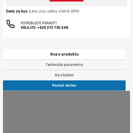
Cena za kus
(ceny jsou udány včetně DPH)
POTŘEBUJETE PORADIT?
VOLEJTE:
+420 272 730 448
Více o produktu
Technické parametry
Ke stažení
Poslat dotaz
Stojany jsou dostupné v černém a bílém provedení a díky
své štíhlosti a nenápadnosti zapadnou do jakéhokoliv
interiéru. Jejich instalací si vytvoříte perfektní místo pro
poslech kdekoliv v pokoji.