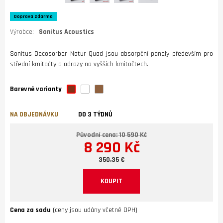
Doprava zdarma
Výrobce:
Sonitus Acoustics
Sonitus Decosorber Natur Quad jsou absorpční panely především pro
střední kmitočty a odrazy na vyšších kmitočtech.
Barevné varianty
NA OBJEDNÁVKU
DO 3 TÝDNŮ
Původní cena: 10 590 Kč
8 290 Kč
350,35 €
KOUPIT
Cena za sadu
(ceny jsou udány včetně DPH)