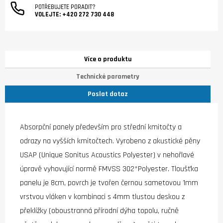
POTŘEBUJETE PORADIT?
VOLEJTE:
+420 272 730 448
Více o produktu
Technické parametry
Poslat dotaz
Absorpční panely především pro střední kmitočty a
odrazy na vyšších kmitočtech. Vyrobeno z akustické pěny
USAP (Unique Sonitus Acoustics Polyester) v nehořlavé
úpravě vyhovující normě FMVSS 302*Polyester. Tloušťka
panelu je 8cm, povrch je tvořen černou sametovou 1mm
vrstvou vláken v kombinaci s 4mm tlustou deskou z
překlížky (oboustranná přírodní dýha topolu, ručně