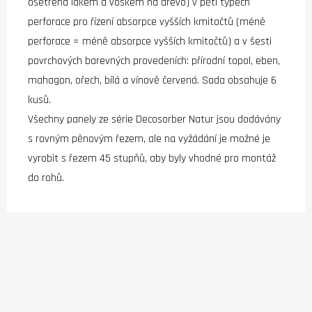
ošetřena lakem a voskem na dřevo) v pěti typech
perforace pro řízení absorpce vyšších kmitočtů (méně
perforace = méně absorpce vyšších kmitočtů) a v šesti
povrchových barevných provedeních: přírodní topol, eben,
mahagon, ořech, bílá a vínově červená. Sada obsahuje 6
kusů.
Všechny panely ze série Decosorber Natur jsou dodávány
s rovným pěnovým řezem, ale na vyžádání je možné je
vyrobit s řezem 45 stupňů, aby byly vhodné pro montáž
do rohů.