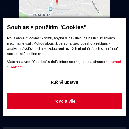
Souhlas s použitím "Cookies"
Používáme "Cookies" k tomu, abyste si návštěvu na našich stránkách
Poslechové studio
maximálně užili. Mohou sloužit k personalizaci obsahu a reklam, k
analýze návštěvnosti a ke zobrazení různých pluginů třetích stran (např.
Po - pá:
9:00 - 12:00 / 13:00 - 17:00
socialní sítě, online chat).
So:
dle dohody
Vaše nastavení "Cookies" a další informace najdete na stránce
nastavení
"Cookies".
Adresa
U Továren 261/27, 102 00 Praha 10,
Hostivař
Ručně upravit
JAKÝKOLIV DOTAZ
Povolit vše
+420 731 488 859
(9:00 - 17:00)
info@rodel-audio.cz