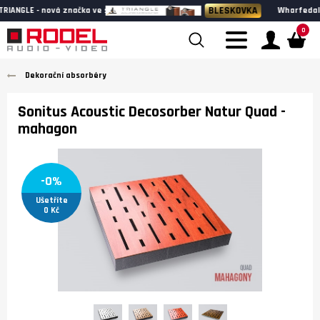
BLESKOVKA
Wharfedale HERITAGE - k poslechu v našem showroomu
0
Dekorační absorbéry
Sonitus Acoustic Decosorber Natur Quad
-
mahagon
-0%
Ušetříte
0 Kč