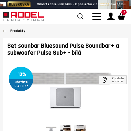
BLESKOVKA
Wharfedale HERITAGE - k poslechu v našem showroomu
0
Produkty
Set sounbar Bluesound Pulse Soundbar+ a
subwoofer Pulse Sub+
- bílá
-13%
K poslechu
ve studiu
Ušetříte
5 490 Kč