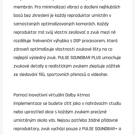
membrán. Pro minimalizaci vibrací a docílení nejhlubších
basů bez zkreslení je každý reproduktor umístěn v
samostaných optimalizovaných komorách. Každý
reproduktor má svůj vlastní zesilovač a zvuk mezi ně
rozděluje frekvenční výhybka s DSP procesorem, která
zároveň optimalizuje vlastnosti zvukové lišty na co
nejlepší výsledný zvuk. PULSE SOUNDBAR PLUS umocňuje
zvukové detaily a realistickým zvukem zlepšuje zážitek
ze sledování filů, sportovních přenosů a videoher.
Pomocí inovativní virtuální Dolby Atmos
implementace se budete cítit jako v nahrávacím studiu
nebo uprostřed akce s každým zvukem precizně
umístěným okolo vás. Nejsou potřeba žádné přídavné
reproduktory, zvuk vychází pouze z PULSE SOUNDBAR+ a