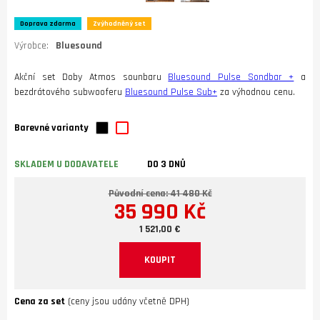
Doprava zdarma
Zvýhodněný set
Výrobce:
Bluesound
Akční set Doby Atmos sounbaru
Bluesound Pulse Sondbar +
a
bezdrátového subwooferu
Bluesound Pulse Sub+
za výhodnou cenu.
Barevné varianty
SKLADEM U DODAVATELE
DO 3 DNŮ
Původní cena: 41 480 Kč
35 990 Kč
1 521,00 €
KOUPIT
Cena za set
(ceny jsou udány včetně DPH)