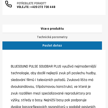
POTŘEBUJETE PORADIT?
VOLEJTE:
+420 272 730 448
Více o produktu
Technické parametry
Poslat dotaz
BLUESOUND PULSE SOUDBAR PLUS využívá nejmodernější
technologie, aby docílil nejlepší zvuk při poslechu hudby,
sledování filmů i televizních pořadů. Zvuková lišta má
dvoukanálovou, třípásmovou konstrukci, ve které je
zvuk rozdělen mezi specializované reproduktory pro
výšky, středy a basy. Nejnižší basy pak podporuje
dvojice bassreflexových rezonátorů v podobě pasivních