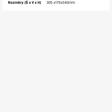
Rozměry (Š x V x H)
305 x175x340mm