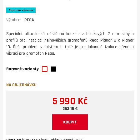
Doprava zdarma
Výrobce:
REGA
Speciální ultra lehká nástěnná konzole z hliníkových 2 mm silných
profilů pro instalaci nejnovějších gramofonů Rega Planar 8 a Planar
10. Řeší problém s místem a také je to dokonalá izolace přenosu
vibrací pro gramofon Rega.
Barevné varianty
NA OBJEDNÁVKU
5 990 Kč
253,15 €
KOUPIT