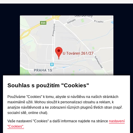
Souhlas s použitím "Cookies"
Používáme "Cookies" k tomu, abyste si návštěvu na našich stránkách
Poslechové studio
maximálně užili. Mohou sloužit k personalizaci obsahu a reklam, k
analýze návštěvnosti a ke zobrazení různých pluginů třetích stran (např.
Po - pá:
9:00 - 12:00 / 13:00 - 17:00
socialní sítě, online chat).
So:
dle dohody
Vaše nastavení "Cookies" a další informace najdete na stránce
nastavení
Adresa
"Cookies".