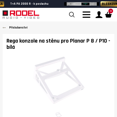
BLESKOVKA
T+A MP 2000 R G3 - k poslechu
0
Příslušenství
Rega konzole na stěnu pro Planar P 8 / P10
-
bílá