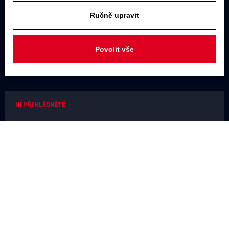
U Továren 261/27, 102 00 Praha 10,
Hostivař
Ručně upravit
JAKÝKOLIV DOTAZ
Povolit vše
+420 731 488 859
(9:00 - 17:00)
info@rodel-audio.cz
NEPŘEHLÉDNĚTE
Naše realizace
Magazín
Poradna
Výrobci
NEŽ OBJEDNÁTE
Doprava a platba
O nákupu
Poslechové studio