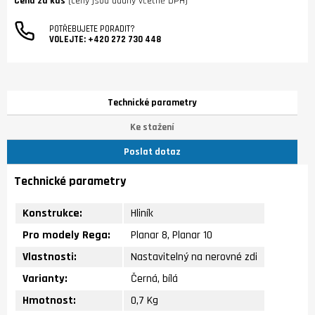
Cena za kus
(ceny jsou udány včetně DPH)
POTŘEBUJETE PORADIT?
VOLEJTE:
+420 272 730 448
Technické parametry
Ke stažení
Poslat dotaz
Technické parametry
Konstrukce:
Hliník
Pro modely Rega:
Planar 8, Planar 10
Vlastnosti:
Nastavitelný na nerovné zdi
Varianty:
Černá, bílá
Hmotnost:
0,7 Kg