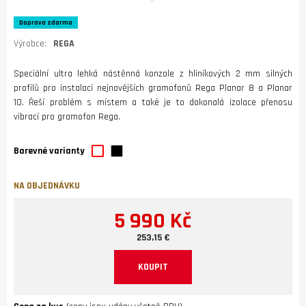
Doprava zdarma
Výrobce:
REGA
Speciální ultra lehká nástěnná konzole z hliníkových 2 mm silných
profilů pro instalaci nejnovějších gramofonů Rega Planar 8 a Planar
10. Řeší problém s místem a také je to dokonalá izolace přenosu
vibrací pro gramofon Rega.
Barevné varianty
NA OBJEDNÁVKU
5 990 Kč
253,15 €
KOUPIT