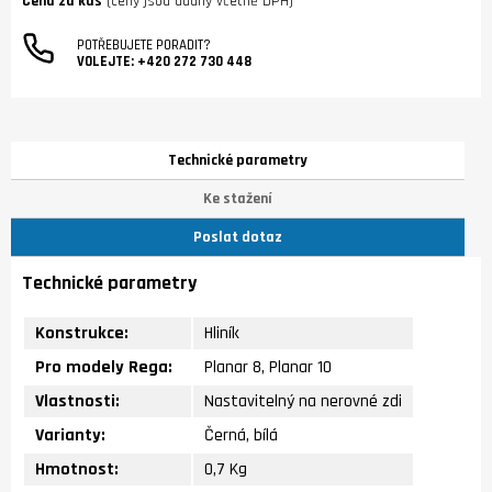
Cena za kus
(ceny jsou udány včetně DPH)
POTŘEBUJETE PORADIT?
VOLEJTE:
+420 272 730 448
Technické parametry
Ke stažení
Poslat dotaz
Technické parametry
Konstrukce:
Hliník
Pro modely Rega:
Planar 8, Planar 10
Vlastnosti:
Nastavitelný na nerovné zdi
Varianty:
Černá, bílá
Hmotnost:
0,7 Kg