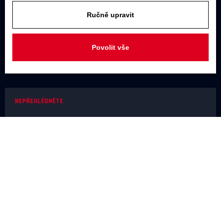
U Továren 261/27, 102 00 Praha 10,
Hostivař
Ručně upravit
JAKÝKOLIV DOTAZ
Povolit vše
+420 731 488 859
(9:00 - 17:00)
info@rodel-audio.cz
NEPŘEHLÉDNĚTE
Naše realizace
Magazín
Poradna
Výrobci
NEŽ OBJEDNÁTE
Doprava a platba
O nákupu
Poslechové studio