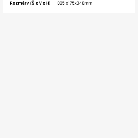
Rozměry (Š x V x H)
305 x175x340mm