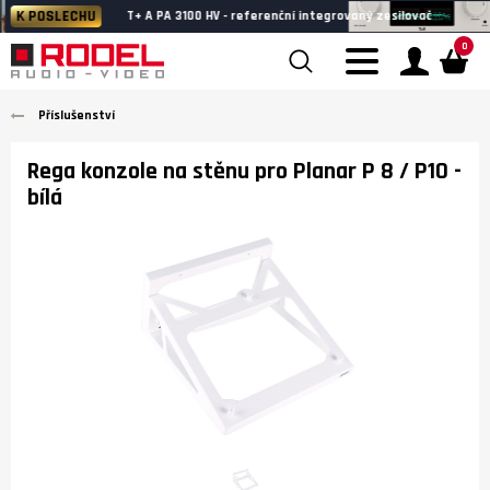
K POSLECHU
T+ A PA 3100 HV - referenční integrovaný zesilovač
0
Příslušenství
Rega konzole na stěnu pro Planar P 8 / P10
-
bílá