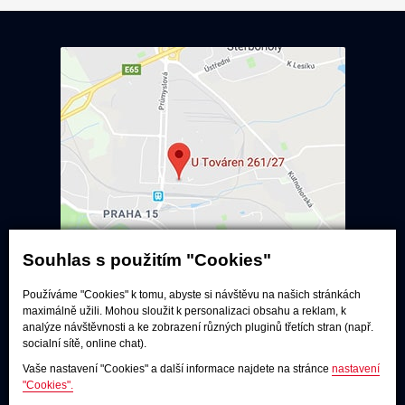
Souhlas s použitím "Cookies"
Používáme "Cookies" k tomu, abyste si návštěvu na našich stránkách
Poslechové studio
maximálně užili. Mohou sloužit k personalizaci obsahu a reklam, k
analýze návštěvnosti a ke zobrazení různých pluginů třetích stran (např.
Po - pá:
9:00 - 12:00 / 13:00 - 17:00
socialní sítě, online chat).
So:
dle dohody
Vaše nastavení "Cookies" a další informace najdete na stránce
nastavení
Adresa
"Cookies".