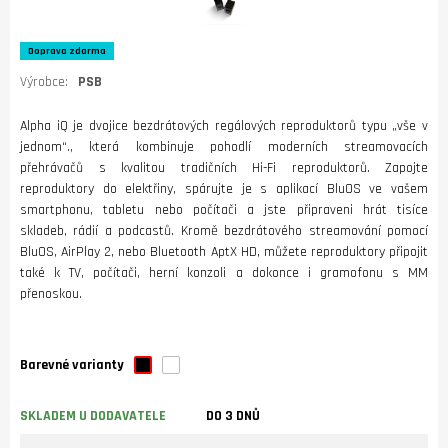
Doprava zdarma
Výrobce:
PSB
Alpha iQ je dvojice bezdrátových regálových reproduktorů typu „vše v
jednom“., která kombinuje pohodlí moderních streamovacích
přehrávačů s kvalitou tradičních Hi-Fi reproduktorů. Zapojte
reproduktory do elektřiny, spárujte je s aplikací BluOS ve vašem
smartphonu, tabletu nebo počítači a jste připraveni hrát tisíce
skladeb, rádií a podcastů. Kromě bezdrátového streamování pomocí
BluOS, AirPlay 2, nebo Bluetooth AptX HD, můžete reproduktory připojit
také k TV, počítači, herní konzoli a dokonce i gramofonu s MM
přenoskou.
Barevné varianty
SKLADEM U DODAVATELE
DO 3 DNŮ