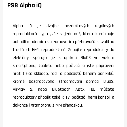
PSB Alpha iQ
Alpha iQ je dvojice bezdrátových regálových
reproduktorů typu „vše v jednom“, která kombinuje
pohodlí moderních streamovacích přehrávačů s kvalitou
tradičních Hi-Fi reproduktorů. Zapojte reproduktory do
elektřiny, spárujte je s aplikací BluOS ve vašem
smartphonu, tabletu nebo počítači a jste připraveni
hrát tisíce skladeb, rádií a podcastů během pár kliků.
Kromě bezdrátového streamování pomocí BluOS,
AirPlay 2, nebo Bluetooth AptX HD, můžete
reproduktory připojit také k TV, počítači, herní konzoli a
dokonce i gramofonu s MM přenoskou.