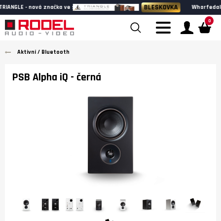
BLESKOVKA
Wharfedale HERITAGE - k poslechu v našem showroomu
0
Aktivní / Bluetooth
PSB Alpha iQ
- černá