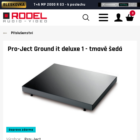
BLESKOVKA
T+A MP 2000 R G3 - k poslechu
0
Příslušenství
Pro-Ject Ground it deluxe 1
- tmavě šedá
Doprava zdarma
Výrobce:
Pro-Ject