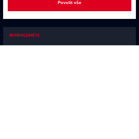
Povolit vše
+420 731 488 859
(9:00 - 17:00)
info@rodel-audio.cz
NEPŘEHLÉDNĚTE
Naše realizace
Magazín
Poradna
Výrobci
NEŽ OBJEDNÁTE
Doprava a platba
O nákupu
Poslechové studio
SERVIS A REKLAMACE
Reklamace
Odstoupení od smlouvy