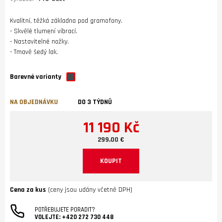
Kvalitní, těžká základna pod gramofony.
- Skvělé tlumení vibrací.
- Nastavitelné nožky.
- Tmavě šedý lak.
Barevné varianty
NA OBJEDNÁVKU
DO 3 TÝDNŮ
11 190 Kč
299,00 €
KOUPIT
Cena za kus
(ceny jsou udány včetně DPH)
POTŘEBUJETE PORADIT?
VOLEJTE:
+420 272 730 448